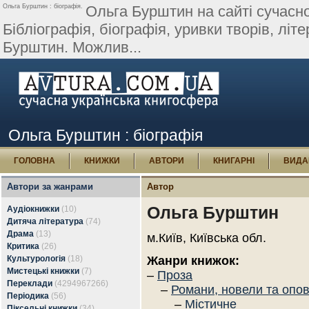
Ольга Бурштин : біографія.
Ольга Бурштин на сайті сучасної
Бібліографія, біографія, уривки творів, літе
Бурштин. Можлив...
Ольга Бурштин : біографія
ГОЛОВНА
КНИЖКИ
АВТОРИ
КНИГАРНІ
ВИДА
Автори за жанрами
Автор
Ольга Бурштин
Аудіокнижки
(10)
Дитяча література
(74)
Драма
(13)
м.Київ, Київська обл.
Критика
(26)
Культурологія
(18)
Жанри книжок:
Мистецькі книжки
(7)
–
Проза
Переклади
(4294967266)
–
Романи, новели та опо
Періодика
(56)
–
Містичне
Піксельні книжки
(34)