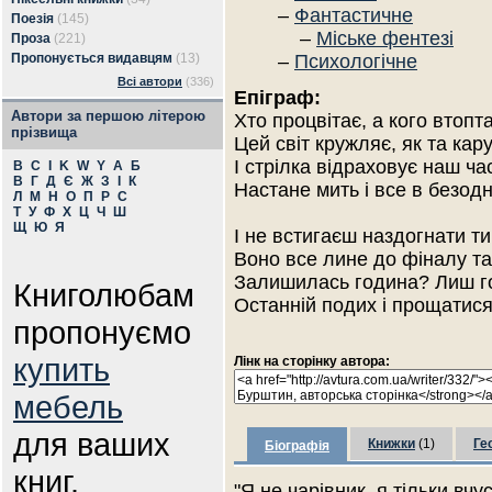
–
Фантастичне
Поезія
(145)
–
Міське фентезі
Проза
(221)
Пропонується видавцям
(13)
–
Психологічне
Всі автори
(336)
Епіграф:
Автори за першою літерою
Хто процвітає, а кого втопт
прізвища
Цей світ кружляє, як та кару
І стрілка відраховує наш час
B
C
I
K
W
Y
А
Б
В
Г
Д
Є
Ж
З
І
К
Настане мить і все в безодн
Л
М
Н
О
П
Р
С
Т
У
Ф
Х
Ц
Ч
Ш
Щ
Ю
Я
І не встигаєш наздогнати ти
Воно все лине до фіналу 
Залишилась година? Лиш го
Книголюбам
Останній подих і прощатис
пропонуємо
купить
Лінк на сторінку автора:
мебель
для ваших
Книжки
(1)
Ге
Біографія
книг.
"Я не чарівник, я тільки вч