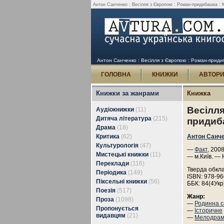
Антон Санченко : Весілля з Європою : Роман-придибашка : К
Антон Санченко : Весілля з Європою : Роман-приди
ГОЛОВНА
КНИЖКИ
АВТОР
Книжки за жанрами
Книжка
Весілля
Аудіокнижки
(11)
Дитяча література
(215)
придиб
Драма
(18)
Критика
(62)
Антон Санч
Культурологія
(47)
—
Факт
, 200
Мистецькі книжки
(11)
— м.Київ. — 
Переклади
(116)
Тверда обкл
Періодика
(149)
ISBN: 978-96
Піксельні книжки
(56)
ББК: 84(4Укр
Поезія
(517)
Жанр:
Проза
(1098)
—
Родинна с
Пропонується
—
Історичне
видавцям
(21)
—
Мелодра