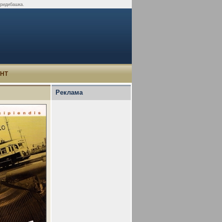
придибашка.
УНТ
Реклама