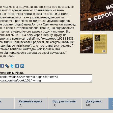
огляд можна подумати, що ця книга про ностальгію
сами: старенькі київські трамвайчики «тягни-
чні «автентичні» черги, в яких не стояли, а жили,
ової економіки та — українсько-радянські та
ократичні реалії та, як годиться, дружба народів
роте роман-придибашка Антона Санчен-ка насамперед
ня себе з історією власної країни, що відбувається
стання генеалогічного дерева роду Чуприних. Від
онської війни 1904 року через Першу, Другу, на
зпочату третю світові війни, Голодомор 1923 і 1933
ком мирні наші печалі й радості, які чомусь ніколи не
до підручників історії, але насправді визначають її
 з такою теплою і життєдайною іронією, яка
е від перших слів автора до своєї друкарської
, пішла!».
раженням книжки:
з
Рецензії в пресі
Відгуки читачів
Де купити
(6)
(1)
(3)