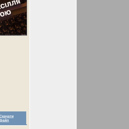
Скачати
файл