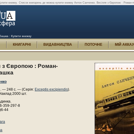
упити книжку.
Список книгарень де можна купити книжку Антон Санченко. Весілля з Європою : Роман-
башка : Купити книжку
И
КНИГАРНІ
ВИДАВНИЦТВА
ПОТОЧНЕ
МІЙ АККА
 з Європою : Роман-
ашка
енко
8. — 248 с. — (Серія:
Exceptis excipiendis
).
Наклад 2000 шт.
адинка.
6-359-297-8
)6-44
ага
ма