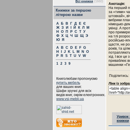
Всі книжки
(1660)
Анотація:
На перший п
Книжки за першою
за «тими» ча
літерою назви
штовхай», ві
вибрики план
А
Б
В
Г
Д
Е
Є
німецько-дем
Ж
З
И
І
Й
К
Л
М
укінці. А п
Н
О
П
Р
С
Т
У
про примирен
Ф
Х
Ц
Ч
Ш
Щ
Э
на тлі розро
Ю
Я
російсько-яп
щастя, не ро
A
B
C
D
E
F
G
років, та ціл
H
I
J
K
L
M
N
O
потрапляють 
P
R
S
T
U
V
W
хід. І все це
приваблює вж
1
2
3
9
машинки «Гей
Поділитись:
Книголюбам пропонуємо
купить мебель
Лінк із зоб
для ваших книг.
Шафи зручні для всіх
видів книг, окрім електронних.
www.vsi-mebli.ua
Уривок 
книжки