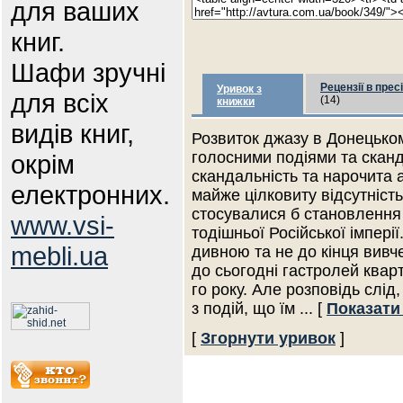
для ваших
книг.
Шафи зручні
Рецензії в пресі
Уривок з
для всіх
(14)
книжки
видів книг,
Розвиток джазу в Донецько
голосними подіями та скан
окрім
скандальність та нарочита 
електронних.
майже цілковиту відсутніст
стосувалися б становлення
www.vsi-
тодішньої Російської імперії
mebli.ua
дивною та не до кінця вив
до сьогодні гастролей кварт
го року. Але розповідь слід
з подій, що їм
... [
Показати
[
Згорнути уривок
]