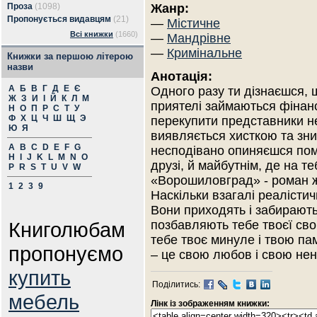
Проза
(1098)
Жанр:
Пропонується видавцям
(21)
—
Містичне
Всі книжки
(1660)
—
Мандрівне
—
Кримінальне
Книжки за першою літерою
назви
Анотація:
А
Б
В
Г
Д
Е
Є
Одного разу ти дізнаєшся, 
Ж
З
И
І
Й
К
Л
М
приятелі займаються фінан
Н
О
П
Р
С
Т
У
Ф
Х
Ц
Ч
Ш
Щ
Э
перекупити представники не
Ю
Я
виявляється хисткою та зник
A
B
C
D
E
F
G
несподівано опиняєшся пом
H
I
J
K
L
M
N
O
друзі, й майбутнім, де на т
P
R
S
T
U
V
W
«Ворошиловград» - роман ж
1
2
3
9
Наскільки взагалі реалісти
Вони приходять і забирають
Книголюбам
позбавляють тебе твоєї сво
тебе твоє минуле і твою пам
пропонуємо
– це свою любов і свою нена
купить
Поділитись:
мебель
Лінк із зображенням книжки: