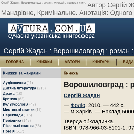
Сергій Жадан : Ворошиловград : роман : Анотація, уривок з книги.
Автор Сергій Ж
Мандрівне, Кримінальне. Анотація: Одного р
Сергій Жадан : Ворошиловград : роман : 
ГОЛОВНА
КНИЖКИ
АВТОРИ
КНИГАРНІ
ВИДА
Книжки за жанрами
Книжка
Ворошиловград : 
Аудіокнижки
(11)
Дитяча література
(215)
Драма
(18)
Сергій Жадан
Критика
(62)
Культурологія
(47)
—
Фоліо
, 2010. — 442 с.
Мистецькі книжки
(11)
— м.Харків. — Наклад 5000
Переклади
(116)
Періодика
(149)
Тверда обкладинка.
Піксельні книжки
(56)
ISBN: 978-966-03-5101-1, 9
Поезія
(517)