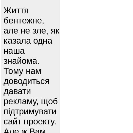
Життя
бентежне,
але не зле, як
казала одна
наша
знайома.
Тому нам
доводиться
давати
рекламу, щоб
підтримувати
сайт проекту.
Але ж Вам