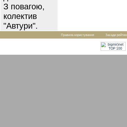
З повагою,
колектив
"Автури".
Правила користування
Засади рейтин