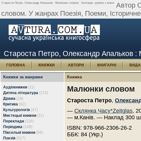
Староста Петро, Олександр Апальков : Малюнки словом : Анотація, уривок з книги.
Автор 
словом. У жанрах Поезія, Поеми, Історичне.
Староста Петро, Олександр Апальков : М
ГОЛОВНА
КНИЖКИ
АВТОРИ
КНИГАРНІ
ВИДА
Книжки за жанрами
Книжка
Малюнки словом
Аудіокнижки
(11)
Дитяча література
(215)
Драма
(18)
Староста Петро
,
Олексан
Критика
(62)
Культурологія
(47)
—
Склянка Часу*Zeitglas
, 2
Мистецькі книжки
(11)
— м.Канів. — Наклад 300 ш
Переклади
(116)
Періодика
(149)
ISBN: 978-966-2306-26-2
Піксельні книжки
(56)
ББК: 84 (Укр.)
Поезія
(517)