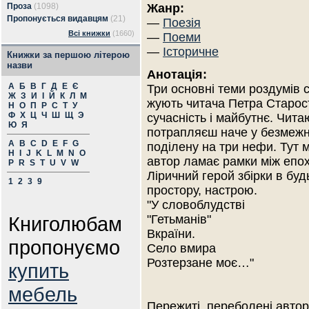
Проза
(1098)
Жанр:
Пропонується видавцям
(21)
—
Поезія
Всі книжки
(1660)
—
Поеми
—
Історичне
Книжки за першою літерою
назви
Анотація:
А
Б
В
Г
Д
Е
Є
Три основні теми роздумів 
Ж
З
И
І
Й
К
Л
М
жують читача Петра Старост
Н
О
П
Р
С
Т
У
Ф
Х
Ц
Ч
Ш
Щ
Э
сучасність і майбутнє. Чита
Ю
Я
потрапляєш наче у безмежн
A
B
C
D
E
F
G
поділену на три нефи. Тут м
H
I
J
K
L
M
N
O
автор ламає рамки між епох
P
R
S
T
U
V
W
Ліричний герой збірки в бу
1
2
3
9
простору, настрою.
"У словоблудстві
Книголюбам
"Гетьманів"
Вкраїни.
пропонуємо
Село вмира
Розтерзане моє…"
купить
мебель
Пережиті, переболені автор