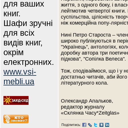
для ваших
життя, з одного боку, і вла
лейтмотив четвертої книги.
книг.
суспільства, цілісність тв
Шафи зручні
ніж комерційна попу-лярніст
для всіх
Нині Петро Староста – член
видів книг,
широко публікуються в періо
"Українець", антологіях, ко
окрім
доробку автора три поетичні
підкова", "Сопілка Велеса".
електронних.
www.vsi-
Тож, сподіваймося, що і у 
достатньо читачів, аби йог
mebli.ua
літературного кола.
Олександр Апальков,
редактор журналу
«Склянка Часу*Zeitglas»
Поділитись: