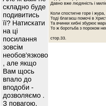
Давно вже людяність і милі
складно буде
подивитись
Коли спостигне горе і жура,
Тоді благаєш помочі в Хрис
її? Натискати
Та вчинки хибні збурює мар
То ж боротьба з пороком н
на ці
посилання
стор.33.
зовсім
необов’язково
, але якщо
Вам щось
впало до
вподоби -
дозволяємо .
З повагою,