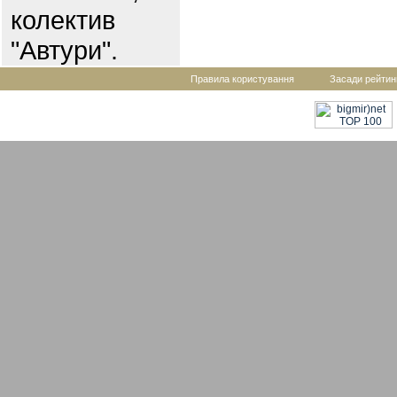
колектив
"Автури".
Правила користування
Засади рейтин