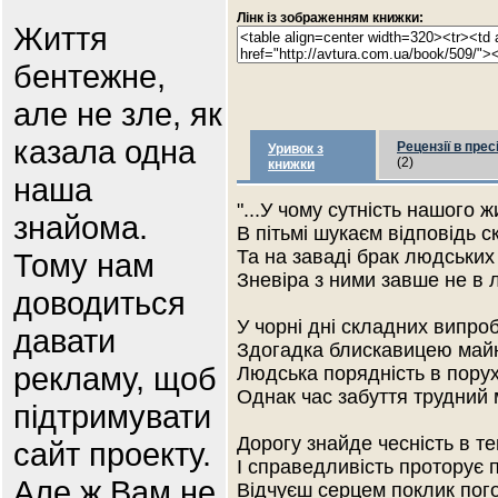
Лінк із зображенням книжки:
Життя
бентежне,
але не зле, як
казала одна
Рецензії в прес
Уривок з
(2)
книжки
наша
"...У чому сутність нашого 
знайома.
В пітьмі шукаєм відповідь с
Та на заваді брак людських 
Тому нам
Зневіра з ними завше не в 
доводиться
У чорні дні складних випро
давати
Здогадка блискавицею май
рекламу, щоб
Людська порядність в порух
Однак час забуття трудний 
підтримувати
Дорогу знайде чесність в те
сайт проекту.
І справедливість проторує п
Але ж Вам не
Відчуєш серцем поклик пого