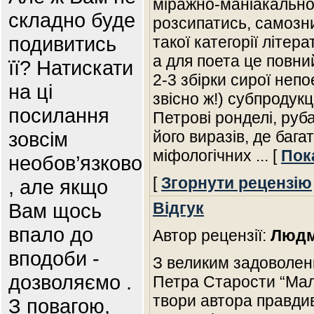
міражно-маніакально
складно буде
розсипатись, самозн
подивитись
такої категорії літер
а для поета це повни
її? Натискати
2-3 збірки сирої непо
на ці
звісно ж!) субпродукц
посилання
Петрові ронделі, руба
зовсім
його виразів, де бага
міфологічних
... [
Пок
необов’язково
[
Згорнути рецензію
, але якщо
Вам щось
Відгук
впало до
Автор рецензії:
Людм
вподоби -
З великим задоволен
дозволяємо .
Петра Старости “Мал
твори автора правдив
З повагою,