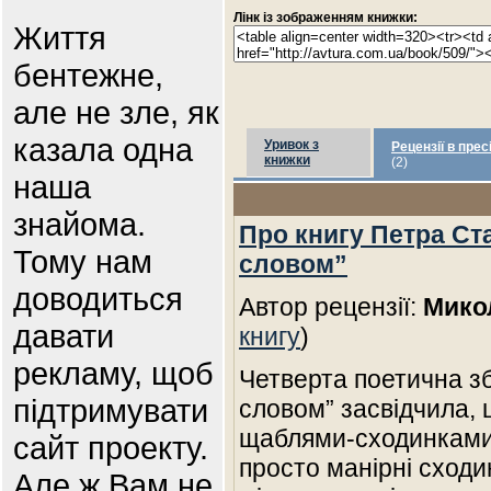
Лінк із зображенням книжки:
Життя
бентежне,
але не зле, як
казала одна
Уривок з
Рецензії в прес
книжки
(2)
наша
знайома.
Про книгу Петра С
Тому нам
словом”
доводиться
Автор рецензії:
Мико
давати
книгу
)
рекламу, щоб
Четверта поетична з
підтримувати
словом” засвідчила, 
щаблями-сходинками 
сайт проекту.
просто манірні сходи
Але ж Вам не