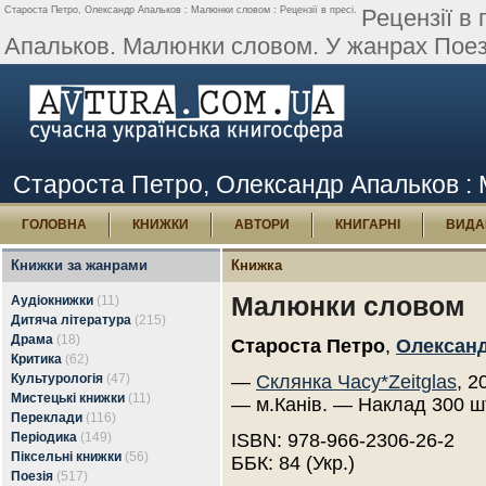
Староста Петро, Олександр Апальков : Малюнки словом : Рецензії в пресі.
Рецензії в
Апальков. Малюнки словом. У жанрах Поезія
Староста Петро, Олександр Апальков : М
ГОЛОВНА
КНИЖКИ
АВТОРИ
КНИГАРНІ
ВИДА
Книжки за жанрами
Книжка
Малюнки словом
Аудіокнижки
(11)
Дитяча література
(215)
Драма
(18)
Староста Петро
,
Олексан
Критика
(62)
Культурологія
(47)
—
Склянка Часу*Zeitglas
, 2
Мистецькі книжки
(11)
— м.Канів. — Наклад 300 ш
Переклади
(116)
Періодика
(149)
ISBN: 978-966-2306-26-2
Піксельні книжки
(56)
ББК: 84 (Укр.)
Поезія
(517)