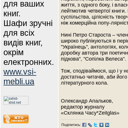
для ваших
життя, з одного боку, і вла
лейтмотив четвертої книги.
книг.
суспільства, цілісність тв
Шафи зручні
ніж комерційна попу-лярніст
для всіх
Нині Петро Староста – член
видів книг,
широко публікуються в періо
"Українець", антологіях, ко
окрім
доробку автора три поетичні
підкова", "Сопілка Велеса".
електронних.
www.vsi-
Тож, сподіваймося, що і у 
достатньо читачів, аби йог
mebli.ua
літературного кола.
Олександр Апальков,
редактор журналу
«Склянка Часу*Zeitglas»
Поділитись: