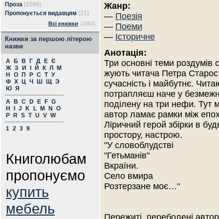
Проза
(1098)
Жанр:
Пропонується видавцям
(21)
—
Поезія
Всі книжки
(1660)
—
Поеми
—
Історичне
Книжки за першою літерою
назви
Анотація:
А
Б
В
Г
Д
Е
Є
Три основні теми роздумів 
Ж
З
И
І
Й
К
Л
М
жують читача Петра Старост
Н
О
П
Р
С
Т
У
Ф
Х
Ц
Ч
Ш
Щ
Э
сучасність і майбутнє. Чита
Ю
Я
потрапляєш наче у безмежн
A
B
C
D
E
F
G
поділену на три нефи. Тут м
H
I
J
K
L
M
N
O
автор ламає рамки між епох
P
R
S
T
U
V
W
Ліричний герой збірки в бу
1
2
3
9
простору, настрою.
"У словоблудстві
Книголюбам
"Гетьманів"
Вкраїни.
пропонуємо
Село вмира
Розтерзане моє…"
купить
мебель
Пережиті, переболені автор