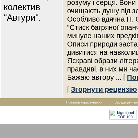
розуму і серця. Вони
колектив
очищають душу від зл
"Автури".
Особливо вдячна П. С
“Стиск багряної опанч
минуле наших предків
Описи природи заста
дивитися на навколиш
Яскраві образи літер
правдиві, в них ми ч
Бажаю автору
... [
По
[
Згорнути рецензію
Правила користування
Засади рейтин