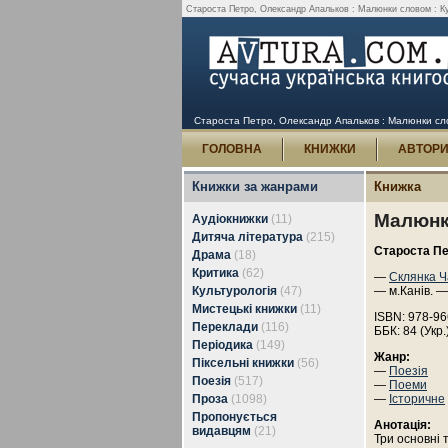
Староста Петро, Олександр Апальков : Малюнки словом : Ку
Староста Петро, Олександр Апальков : Малюнки сло
ГОЛОВНА
КНИЖКИ
АВТОР
Книжки за жанрами
Книжка
Малюнк
Аудіокнижки
(11)
Дитяча література
(215)
Староста П
Драма
(18)
Критика
(62)
—
Склянка Ч
Культурологія
(47)
— м.Канів. —
Мистецькі книжки
(11)
ISBN: 978-96
Переклади
(116)
ББК: 84 (Укр.
Періодика
(149)
Жанр:
Піксельні книжки
(56)
—
Поезія
Поезія
(517)
—
Поеми
Проза
(1098)
—
Історичне
Пропонується
Анотація:
видавцям
(21)
Три основні 