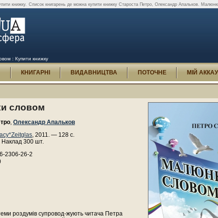
пити книжку.
Список книгарень де можна купити книжку Староста Петро, Олександр Апальков. Малюнк
вом : Купити книжку
И
КНИГАРНІ
ВИДАВНИЦТВА
ПОТОЧНЕ
МІЙ АККА
и словом
етро
,
Олександр Апальков
асу*Zeitglas
, 2011. — 128 с.
 Наклад 300 шт.
6-2306-26-2
)
теми роздумів супровод-жують читача Петра