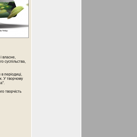
і власне,
го суспільства,
 в періодиці,
х. У творчому
а".
го творчість