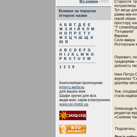
Всі книжки
(1660)
Старости: тр
потрапляєш 
Тут місце дл
Книжки за першою
рамки між еп
літерою назви
герой збірки
простору, на
А
Б
В
Г
Д
Е
Є
"У словоблуд
Ж
З
И
І
Й
К
Л
М
"Гетьманів"
Н
О
П
Р
С
Т
У
Вкраїни.
Ф
Х
Ц
Ч
Ш
Щ
Э
Село вмира
Ю
Я
Розтерзане 
A
B
C
D
E
F
G
H
I
J
K
L
M
N
O
Пережиті, пе
P
R
S
T
U
V
W
традиціями –
цілісність т
1
2
3
9
Нині Петро С
журналах "Ск
Книголюбам пропонуємо
доробку авто
купить мебель
для ваших книг.
Тож, сподіва
Шафи зручні для всіх
стала надба
видів книг, окрім електронних.
www.vsi-mebli.ua
Олександр А
редактор жу
«Склянка Час
Поділитись: