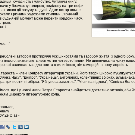
адиція, сучасність і майбутнє. Читаючи книгу,
наче у безмежну галерею, поділену на три нефи.
я активної дії розуму та душі. Адже автор ламає
охами і різними художніми стилями. Ліричний
 в будь-який момент може перейти кордони часу,
строю.
стві
моє…"
реболені автором протиріччя між цінностями та засобом життя, з одного боку, 
 з іншого, визначають лейтмотив четвертої книги. Не дивлячись на кризу нашо
ворчості залишається для поета важливішою, ніж комерційна попу-лярність.
тароста – член Конгресу літераторів України. Його твори широко публікуються
лянка Часу", "Дніпро", "Українець", антологіях, колективних збірках, альманаха
ра три поетичні збірки: "Яблунева заметіль", "Місячна підкова", "Сопілка Велес
ймося, що і у нової книги Петра Старости знайдеться достатньо читачів, аби йо
нням широкого літературного кола.
пальков,
рналу
у*Zeitglas»