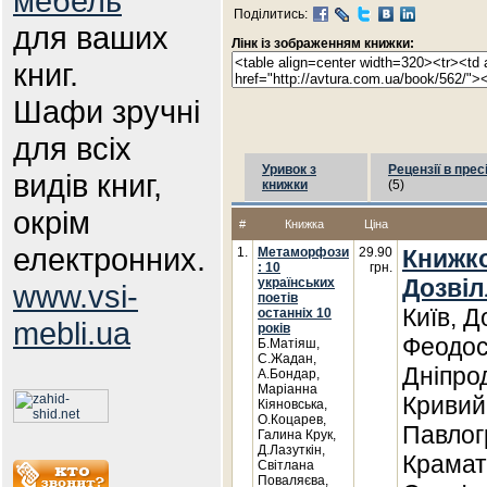
мебель
Поділитись:
для ваших
Лінк із зображенням книжки:
книг.
Шафи зручні
для всіх
Уривок з
Рецензії в прес
видів книг,
книжки
(5)
окрім
#
Книжка
Ціна
електронних.
1.
Метаморфози
29.90
Книжко
: 10
грн.
Дозвіл
українських
www.vsi-
поетів
Київ, 
останніх 10
mebli.ua
років
Феодосі
Б.Матіяш,
С.Жадан,
Дніпро
А.Бондар,
Маріанна
Кривий 
Кіяновська,
О.Коцарев,
Павлог
Галина Крук,
Д.Лазуткін,
Крамат
Світлана
Поваляєва,