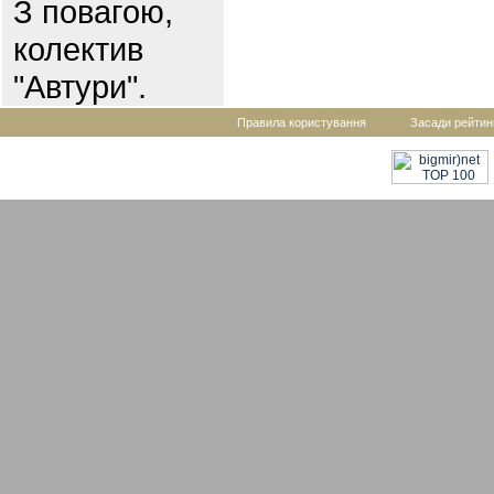
З повагою,
колектив
"Автури".
Правила користування
Засади рейтин