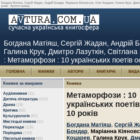
Богдана Матіяш, Сергій Жадан, Андрій Бондар, Маріанна Кіяновська, Олег Коцарев, Галина Крук, Дмит
років : Купити книжку.
Богдана Матіяш, Сергій Жадан, Андрій Б
Галина Крук, Дмитро Лазуткін, Світлан
: Метаморфози : 10 українських поетів ос
ГОЛОВНА
КНИЖКИ
АВТОРИ
КНИГАРНІ
ВИДА
Книжки за жанрами
Книжка
Метаморфози : 10
Аудіокнижки
(11)
Дитяча література
(215)
українських поетів
Драма
(18)
Критика
(62)
10 років
Культурологія
(47)
Мистецькі книжки
(11)
Богдана Матіяш
,
Сергій Ж
Переклади
(116)
Бондар
,
Маріанна Кіянов
Періодика
(149)
Коцарев
,
Галина Крук
,
Дм
Піксельні книжки
(56)