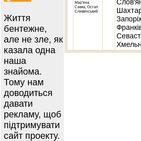
Слов'ян
Мар'яна
Савка, Остап
Шахтар
Сливинський
Життя
Запоріж
бентежне,
Франків
Севаст
але не зле, як
Хмельн
казала одна
наша
знайома.
Тому нам
доводиться
давати
рекламу, щоб
підтримувати
сайт проекту.