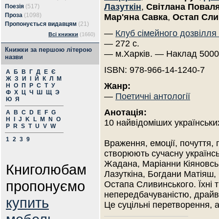
Лазуткін
,
Світлана Повал
Поезія
(517)
Проза
(1098)
Мар'яна Савка
,
Остап Сли
Пропонується видавцям
(21)
—
Клуб сімейного дозвілля
Всі книжки
(1660)
— 272 с.
Книжки за першою літерою
— м.Харків. — Наклад 5000
назви
ISBN: 978-966-14-1240-7
А
Б
В
Г
Д
Е
Є
Ж
З
И
І
Й
К
Л
М
Жанр:
Н
О
П
Р
С
Т
У
Ф
Х
Ц
Ч
Ш
Щ
Э
—
Поетичні антології
Ю
Я
Анотація:
A
B
C
D
E
F
G
H
I
J
K
L
M
N
O
10 найвідоміших українських
P
R
S
T
U
V
W
1
2
3
9
Враження, емоції, почуття, 
створюють сучасну українсь
Жадана, Маріанни Кіяновсь
Книголюбам
Лазуткіна, Богдани Матіяш,
пропонуємо
Остапа Сливинського. Їхні
непередбачуваністю, драйв
купить
Це суцільні перетворення, 