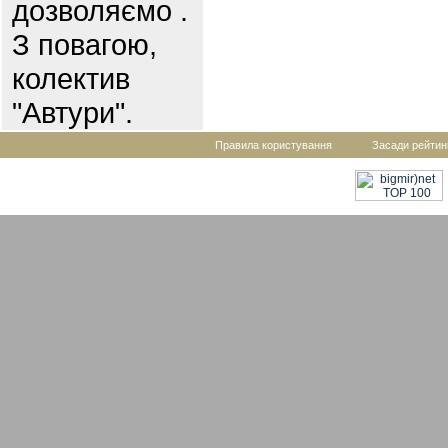
дозволяємо .
З повагою,
колектив
"Автури".
Правила користування
Засади рейтин