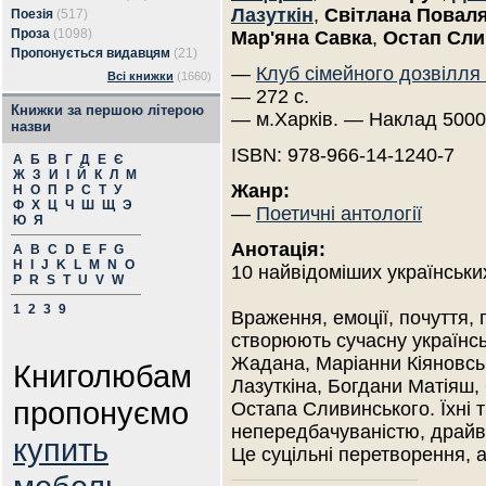
Лазуткін
,
Світлана Повал
Поезія
(517)
Проза
(1098)
Мар'яна Савка
,
Остап Сли
Пропонується видавцям
(21)
—
Клуб сімейного дозвілля
Всі книжки
(1660)
— 272 с.
Книжки за першою літерою
— м.Харків. — Наклад 5000
назви
ISBN: 978-966-14-1240-7
А
Б
В
Г
Д
Е
Є
Ж
З
И
І
Й
К
Л
М
Жанр:
Н
О
П
Р
С
Т
У
Ф
Х
Ц
Ч
Ш
Щ
Э
—
Поетичні антології
Ю
Я
Анотація:
A
B
C
D
E
F
G
H
I
J
K
L
M
N
O
10 найвідоміших українських
P
R
S
T
U
V
W
1
2
3
9
Враження, емоції, почуття, 
створюють сучасну українсь
Жадана, Маріанни Кіяновсь
Книголюбам
Лазуткіна, Богдани Матіяш,
пропонуємо
Остапа Сливинського. Їхні
непередбачуваністю, драйв
купить
Це суцільні перетворення, 