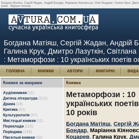
Богдана Матіяш, Сергій Жадан, Андрій Бондар, Маріанна Кіяновська, Олег Коцарев, Галина Крук, Дмит
років : Відгуки читачів.
Богдана Матіяш, Сергій Жадан, Андрій Б
Галина Крук, Дмитро Лазуткін, Світлан
: Метаморфози : 10 українських поетів ос
ГОЛОВНА
КНИЖКИ
АВТОРИ
КНИГАРНІ
ВИДА
Книжки за жанрами
Книжка
Метаморфози : 10
Аудіокнижки
(11)
Дитяча література
(215)
українських поетів
Драма
(18)
Критика
(62)
10 років
Культурологія
(47)
Мистецькі книжки
(11)
Богдана Матіяш
,
Сергій Ж
Переклади
(116)
Бондар
,
Маріанна Кіянов
Періодика
(149)
Коцарев
,
Галина Крук
,
Дм
Піксельні книжки
(56)