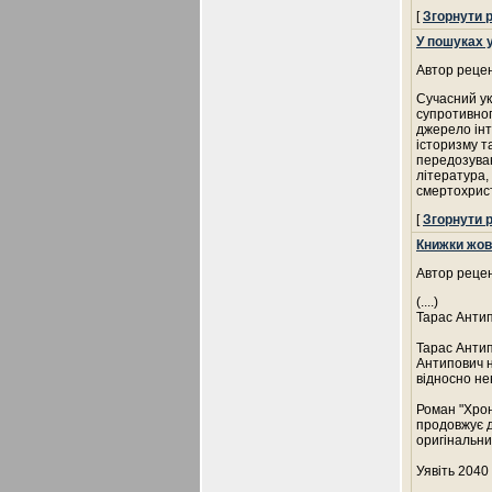
[
Згорнути 
У пошуках 
Автор рецен
Сучасний ук
супротивног
джерело інт
історизму та
передозуван
література,
смертохрист
[
Згорнути 
Книжки жов
Автор рецен
(....)
Тарас Антип
Тарас Антип
Антипович н
відносно не
Роман "Хрон
продовжує д
оригінальний
Уявіть 2040