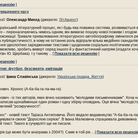
рецензію
]
украденого часу
зії:
Олександр Михед
(джерело:
ЛітАкцент
)
раїнський літературний процес, як і будь-яка поважна система, розвивається в
о – перенасичуючись чимось одним, він вимагає пошуку нової поживи і згодом
оксикації. Тривале превалювання літературного автобіографізму змінилося р
 публіцистичності, в чому не останню роль відіграли кілька медійних скандалів
ня ідеологічно зарядженими текстами і щоденним соціально-політичним ути
 можливо, зробить виверт серед іншого й у фантастичний напрям (згадати хоч
ів» Ю. Щербака). І у такому
... [
Показати всю рецензію
]
рецензію
]
тня: футбол, безсмертя, еміграція
зії:
Ірина Славінська
(джерело:
Українська правда. Життя
)
ович. Хронос (А-ба-ба-га-ла-ма-га)
ович - із тих авторів, яких вічно називають "молодими письменниками". Хоча 
аписав щонайменше один роман і одну збірку оповідань. Оця вічна "молодість
великій "розкрученості".
ос" - новий текст Тараса Антиповича. Його видало видавництво "А-ба-ба-га-ла
ивувати своєю "Дорослою серією". В Івана Малковича спрацювала дивовижна "
 текст. Такого в сучукрліті ще не писали.
 рік (це може бути анаграма з 2004?). Саме в той рік
... [
Показати всю рецензі