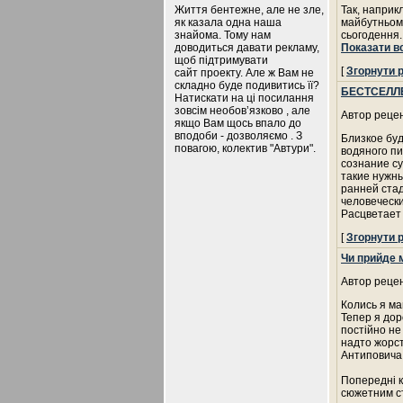
Життя бентежне, але не зле,
Так, наприк
як казала одна наша
майбутньому
знайома. Тому нам
сьогодення.
доводиться давати рекламу,
Показати в
щоб підтримувати
[
Згорнути 
сайт проекту. Але ж Вам не
складно буде подивитись її?
БЕСТСЕЛЛ
Натискати на ці посилання
зовсім необов’язково , але
Автор рецен
якщо Вам щось впало до
вподоби - дозволяємо . З
Близкое бу
повагою, колектив "Автури".
водяного пи
сознание су
такие нужн
ранней ста
человеческ
Расцветает
[
Згорнути 
Чи прийде 
Автор рецен
Колись я ма
Тепер я дор
постійно не
надто жорсто
Антиповича 
Попередні к
сюжетним ст