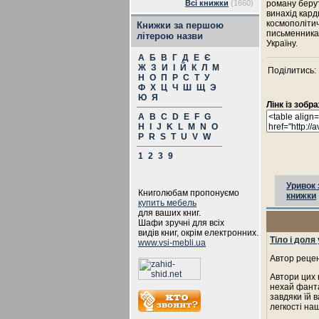
Всі книжки
(1660)
роману берут
винахід кард
космополітич
Книжки за першою
письменника 
літерою назви
Україну.
А
Б
В
Г
Д
Е
Є
Ж
З
И
І
Й
К
Л
М
Поділитись:
Н
О
П
Р
С
Т
У
Ф
Х
Ц
Ч
Ш
Щ
Э
Ю
Я
Лінк із зоб
A
B
C
D
E
F
G
H
I
J
K
L
M
N
O
P
R
S
T
U
V
W
1
2
3
9
Уривок 
Книголюбам пропонуємо
книжки
купить мебель
для ваших книг.
Шафи зручні для всіх
видів книг, окрім електронних.
Тіло і доля
www.vsi-mebli.ua
Автор рецен
Автори цих 
нехай фанта
завдяки їй 
легкості на