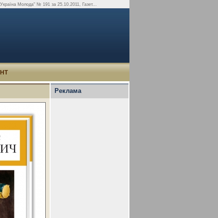
Україна Молода" № 191 за 25.10.2011, Газет...
УНТ
Реклама