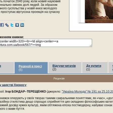
ь початок 2040 року, коли новий науковий
инально змінює долі людей. За образом
ного суспільства у новій книзі молодого
проступає віртуозна проекція на сучасну
раженням книжки:
з
Відгуки читачів
Де купити
Рецензії в пресі
(2)
(1)
(5)
Рецензія
 у царстві Хроносу
зії:
Ігор БОНДАР–ТЕРЕЩЕНКО
(джерело:
"Україна Молода" № 191 за 25.10.2
книжок оперують у своїх творах такими сакральними поняттями, як «час», «дол
зійна стилістика дещо спрощує сприйняття цих складних філософських катег
важкий досвід чужих культур, яким обтяжена епоха постмодерну, набуває ознак
шого з вами буття.