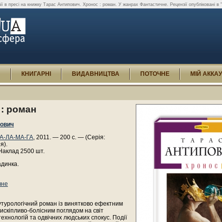
ії в пресі на книжку Тарас Антипович. Хронос : роман. У жанрах Фантастичне. Рецензії опубліковані в "
И
КНИГАРНІ
ВИДАВНИЦТВА
ПОТОЧНЕ
МІЙ АККА
: роман
пович
ГА-ЛА-МА-ГА
, 2011. — 200 с. — (Серія:
я).
Наклад 2500 шт.
адинка.
чне
утурологічний роман із винятково ефектним
искіпливо-болісним поглядом на світ
ехнологій та одвічних людських спокус. Події