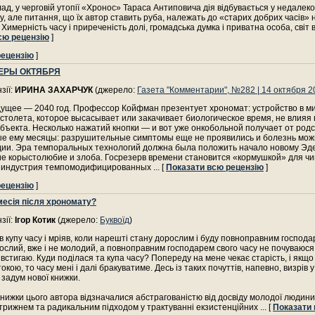
лад, у черговій утопії «Хронос» Тараса Антиповича дія відбувається у недалек
, але питання, що їх автор ставить руба, належать до «старих добрих часів»
 Химерність часу і приреченість долі, громадська думка і приватна особа, світ
сю рецензію
]
рецензію
]
ЕРЫ ОКТЯБРЯ
зії:
ИРИНА ЗАХАРЧУК
(джерело:
Газета "Комментарии", №282 | 14 октября 2
дущее — 2040 год. Профессор Койфман презентует хрономат: устройство в м
столета, которое высасывает или закачивает биологическое время, не влияя 
бъекта. Несколько нажатий кнопки — и вот уже онкобольной получает от род
ые ему месяцы: разрушительные симптомы еще не проявились и болезнь мож
дии. Эра темпоральных технологий должна была положить начало новому Эде
ие корыстолюбие и злоба. Госрезерв времени становится «кормушкой» для чи
 индустрия темпомодифицированных
... [
Показати всю рецензію
]
рецензію
]
месія після хрономату?
зії:
Ігор Котик
(джерело:
Буквоїд
)
в купу часу і мріяв, коли нарешті стану дорослим і буду повноправним господар
ослий, вже і не молодий, а повноправним господарем свого часу не почуваюся.
 встигаю. Куди поділася та купа часу? Попереду на мене чекає старість, і якщо
кою, то часу мені і далі бракуватиме. Десь із таких почуттів, напевно, визрів 
задум нової книжки.
нижки цього автора відзначалися абстрагованістю від досвіду молодої людини,
рижнем та радикальним підходом у трактуванні екзистенційних
... [
Показати 