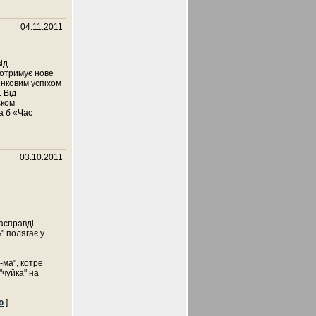
04.11.2011
ід
 отримує нове
инковим успіхом
. Від
ском
а б «Час
03.10.2011
насправді
" полягає у
-ма", котре
чуйка" на
ю
]