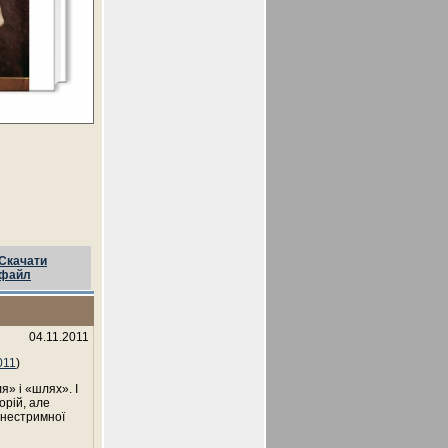
Скачати
файл
04.11.2011
011
)
я» і «шлях». І
орій, але
 нестримної