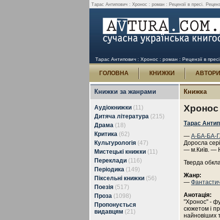
Тарас Антипович : Хронос : роман : Рецензії в пресі.
Реценз
Тарас Антипович : Хронос : роман : Рецензії в пресі
ГОЛОВНА
КНИЖКИ
АВТОР
Книжки за жанрами
Книжка
Хронос 
Аудіокнижки
(11)
Дитяча література
(215)
Тарас Анти
Драма
(18)
Критика
(62)
—
А-БА-БА-
Культурологія
(47)
Доросла сері
— м.Київ. — 
Мистецькі книжки
(11)
Переклади
(116)
Тверда обкл
Періодика
(149)
Жанр:
Піксельні книжки
(56)
—
Фантасти
Поезія
(517)
Анотація:
Проза
(1098)
"Хронос" - ф
Пропонується
сюжетом і пр
видавцям
(21)
найновіших т