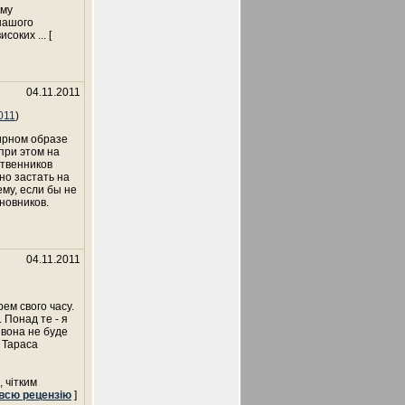
ому
 нашого
 високих
... [
04.11.2011
011
)
ирном образе
при этом на
ственников
но застать на
му, если бы не
новников.
04.11.2011
ем свого часу.
 Понад те - я
 вона не буде
у Тараса
 чітким
всю рецензію
]