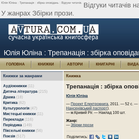
Юлія Юліна : Трепанація : збірка оповідань : Відгуки читачів.
Відгуки читачів н
У жанрах Збірки прози.
Юлія Юліна : Трепанація : збірка оповідан
ГОЛОВНА
КНИЖКИ
АВТОРИ
КНИГАРНІ
ВИДА
Книжки за жанрами
Книжка
Трепанація : збірка опо
Аудіокнижки
(11)
Дитяча література
(215)
Юлія Юліна
Драма
(18)
Критика
(62)
—
Проект Електрокнига
, 2011. — 52 с. —
Культурологія
(47)
Нансенівський паспорт
).
— м.Кривий Ріг. — Наклад 100 шт.
Мистецькі книжки
(11)
Переклади
(116)
Жанр:
Періодика
(149)
—
Збірки прози
Піксельні книжки
(56)
Поезія
(517)
Поділитись: