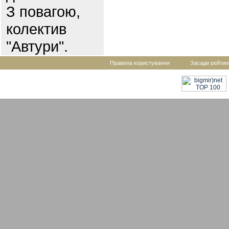
З повагою,
колектив
"Автури".
Правила користування
Засади рейтин