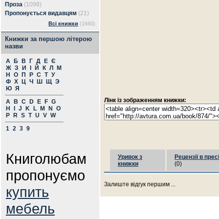
Проза
(1098)
Пропонується видавцям
(21)
Всі книжки
(1660)
Книжки за першою літерою
назви
А
Б
В
Г
Д
Е
Є
Ж
З
И
І
Й
К
Л
М
Н
О
П
Р
С
Т
У
Ф
Х
Ц
Ч
Ш
Щ
Э
Ю
Я
Лінк із зображенням книжки:
A
B
C
D
E
F
G
H
I
J
K
L
M
N
O
P
R
S
T
U
V
W
1
2
3
9
Книголюбам
Уривок з
Рецензії в прес
книжки
(0)
пропонуємо
Залиште відгук першим ...
купить
мебель