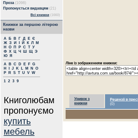
Проза
(1098)
Пропонується видавцям
(21)
Всі книжки
(1660)
Книжки за першою літерою
назви
А
Б
В
Г
Д
Е
Є
Ж
З
И
І
Й
К
Л
М
Н
О
П
Р
С
Т
У
Ф
Х
Ц
Ч
Ш
Щ
Э
Ю
Я
Лінк із зображенням книжки:
A
B
C
D
E
F
G
H
I
J
K
L
M
N
O
P
R
S
T
U
V
W
1
2
3
9
Книголюбам
Уривок з
Рецензії в прес
книжки
(0)
пропонуємо
купить
мебель