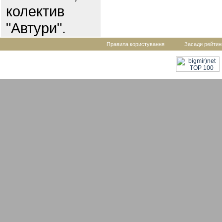
колектив
"Автури".
Правила користування
Засади рейтин