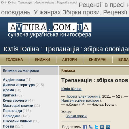
Юлія Юліна : Трепанація : збірка оповідань : Рецензії в пресі.
Рецензії в пресі
оповідань. У жанрах Збірки прози. Рецензії
Юлія Юліна : Трепанація : збірка оповідан
ГОЛОВНА
КНИЖКИ
АВТОРИ
КНИГАРНІ
ВИДА
Книжки за жанрами
Книжка
Трепанація : збірка опо
Аудіокнижки
(11)
Дитяча література
(215)
Юлія Юліна
Драма
(18)
Критика
(62)
—
Проект Електрокнига
, 2011. — 52 с. —
Культурологія
(47)
Нансенівський паспорт
).
— м.Кривий Ріг. — Наклад 100 шт.
Мистецькі книжки
(11)
Переклади
(116)
Жанр:
Періодика
(149)
—
Збірки прози
Піксельні книжки
(56)
Поезія
(517)
Поділитись: