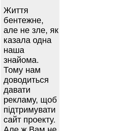
Життя
бентежне,
але не зле, як
казала одна
наша
знайома.
Тому нам
доводиться
давати
рекламу, щоб
підтримувати
сайт проекту.
Але ж Вам не