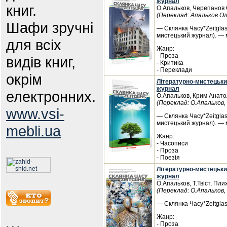
журнал
книг.
О.Апальков, Черепанов 
(Переклад: Апальков Ол
Шафи зручні
— Склянка Часу*Zeitglas
мистецький журнал). — 
для всіх
Жанр:
- Проза
видів книг,
- Критика
- Переклади
окрім
Літературно-мистецьки
журнал
електронних.
О.Апальков, Крим Анатол
(Переклад: О.Апальков
www.vsi-
— Склянка Часу*Zeitglas
мистецький журнал). — 
mebli.ua
Жанр:
- Часописи
- Проза
- Поезія
Літературно-мистецьки
журнал
О.Апальков, Т.Твіст, Пл
(Переклад: О.Апальков
— Склянка Часу*Zeitglas
Жанр:
- Проза