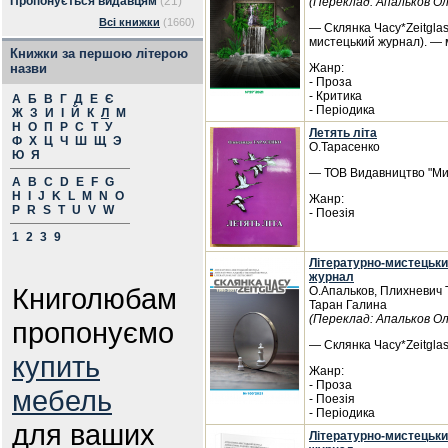
Пропонується видавцям
(21)
(Переклад: Апальков О
Всі книжки
(1660)
— Склянка Часу*Zeitglas
мистецький журнал). — 
Книжки за першою літерою
назви
Жанр:
- Проза
- Критика
А
Б
В
Г
Д
Е
Є
- Періодика
Ж
З
И
І
Й
К
Л
М
Н
О
П
Р
С
Т
У
Летять літа
Ф
Х
Ц
Ч
Ш
Щ
Э
О.Тарасенко
Ю
Я
— ТОВ Видавництво "Мир
A
B
C
D
E
F
G
H
I
J
K
L
M
N
O
Жанр:
P
R
S
T
U
V
W
- Поезія
1
2
3
9
Літературно-мистецьки
журнал
Книголюбам
О.Апальков, Плихневич 
Таран Галина
(Переклад: Апальков О
пропонуємо
— Склянка Часу*Zeitglas
купить
Жанр:
- Проза
мебель
- Поезія
- Періодика
для ваших
Літературно-мистецьки