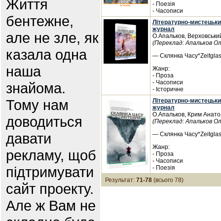
Життя
- Поезія
- Часописи
бентежне,
Літературно-мистецьки
журнал
але не зле, як
О.Апальков, Верховськи
(Переклад: Апальков О
казала одна
— Склянка Часу*Zeitglas
наша
Жанр:
- Проза
- Часописи
знайома.
- Історичне
Тому нам
Літературно-мистецьки
журнал
О.Апальков, Крим Анато
доводиться
(Переклад: Апальков О
давати
— Склянка Часу*Zeitglas
Жанр:
рекламу, щоб
- Проза
- Часописи
підтримувати
- Поезія
Результат:
71-78
(всього 78)
сайт проекту.
Але ж Вам не