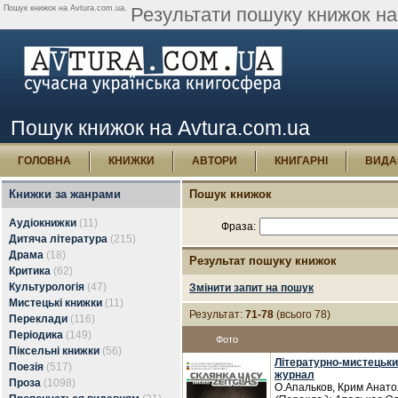
Пошук книжок на Avtura.com.ua.
Результати пошуку книжок на 
Пошук книжок на Avtura.com.ua
ГОЛОВНА
КНИЖКИ
АВТОРИ
КНИГАРНІ
ВИДА
Книжки за жанрами
Пошук книжок
Аудіокнижки
(11)
Фраза:
Дитяча література
(215)
Драма
(18)
Результат пошуку книжок
Критика
(62)
Культурологія
(47)
Змінити запит на пошук
Мистецькі книжки
(11)
Результат:
71-78
(всього 78)
Переклади
(116)
Періодика
(149)
Фото
Піксельні книжки
(56)
Літературно-мистецьки
Поезія
(517)
журнал
Проза
(1098)
О.Апальков, Крим Анато