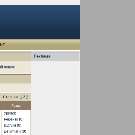
УНТ
Реклама
й пошук
Сторінка:
1
2
3
Розділ
Уривок
Рецензії
(0)
Відгуки
(0)
Де купити
(0)