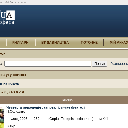
а сайті Avtura.com.ua.
И
КНИГАРНІ
ВИДАВНИЦТВА
ПОТОЧНЕ
МІЙ АККА
жок
а:
Розширени
пошуку книжок
ит на пошук
1-20
(всього 23)
Книжка
Четверта революція : капреалістичне фентезі
П.Солодько
— Факт, 2005. — 252 с. — (Серія: Exceptis excipiendis). — м.Київ
Жанр: