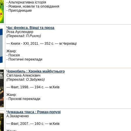
- Альтернативна історія
- Романи, новели та оповідання
- Пригодницьке
Час фенікса. Вірші та проза
Роза Ауслендер
(Переклад: П.Рихло)
— Книги - ХХІ, 2011. — 352 с. — м.Чернівці
Жанр:
- Поезія
- Поетичні переклади
Чорнобиль : Хроніка майбутнього
Світлана Алексієвич
(Переклад: О.Забужко)
— Факт, 1998. — 194 с. — м.Київ
Жанр:
- Прозові переклади
Чумацька траса : Роман-попурі
А.Захарченко
— Факт, 2007. — 160 с. — м.Київ