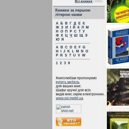
Всі книжки
(1660)
Книжки за першою
літерою назви
А
Б
В
Г
Д
Е
Є
Ж
З
И
І
Й
К
Л
М
Н
О
П
Р
С
Т
У
Ф
Х
Ц
Ч
Ш
Щ
Э
Ю
Я
A
B
C
D
E
F
G
H
I
J
K
L
M
N
O
P
R
S
T
U
V
W
1
2
3
9
Книголюбам пропонуємо
купить мебель
для ваших книг.
Шафи зручні для всіх
видів книг, окрім електронних.
www.vsi-mebli.ua