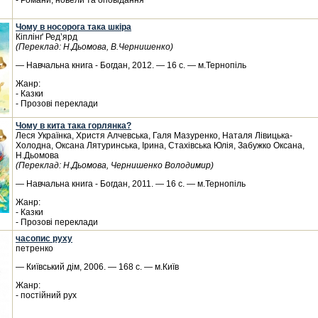
- Романи, новели та оповідання
Чому в носорога така шкіра
Кіплінґ Ред’ярд
(Переклад: Н.Дьомова, В.Чернишенко)
— Навчальна книга - Богдан, 2012. — 16 с. — м.Тернопіль
Жанр:
- Казки
- Прозові переклади
Чому в кита така горлянка?
Леся Українка, Христя Алчевська, Галя Мазуренко, Наталя Лівицька-
Холодна, Оксана Лятуринська, Ірина, Стахівська Юлія, Забужко Оксана,
Н.Дьомова
(Переклад: Н.Дьомова, Чернишенко Володимир)
— Навчальна книга - Богдан, 2011. — 16 с. — м.Тернопіль
Жанр:
- Казки
- Прозові переклади
часопис руху
петренко
— Київський дім, 2006. — 168 с. — м.Київ
Жанр:
- постійний рух