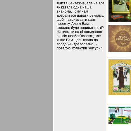
Життя бентежне, але не зле,
як казала одна наша
знайома. Тому нам
доводиться давати рекламу,
щоб підтримувати сайт
проекту. Але ж Вам не
складно буде подивитись її?
Натискати на ці посилання
зовсім необов’язково , але
якщо Вам щось впало до
вподоби - дозволяємо . З
повагою, колектив "Автури".