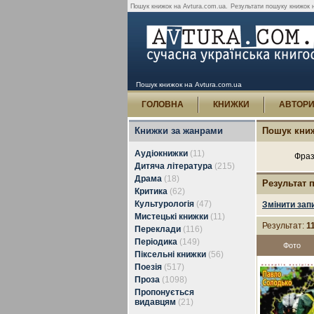
Пошук книжок на Avtura.com.ua.
Результати пошуку книжок н
Пошук книжок на Avtura.com.ua
ГОЛОВНА
КНИЖКИ
АВТОР
Книжки за жанрами
Пошук кни
Аудіокнижки
(11)
Фраз
Дитяча література
(215)
Драма
(18)
Результат 
Критика
(62)
Культурологія
(47)
Змінити зап
Мистецькі книжки
(11)
Результат:
1
Переклади
(116)
Періодика
(149)
Фото
Піксельні книжки
(56)
Поезія
(517)
Проза
(1098)
Пропонується
видавцям
(21)