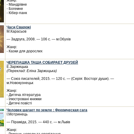
Жанр:
- Мандрівне
- Богемне
- Кібер-панк
Часи Сварожі
М.Карасьов
— Задруга, 2008. — 106 с. — м.Обухів
Жанр:
- Казки для дорослих
ЧЕРЕПАШКА ТАША СОБИРАЕТ ДРУЗЕЙ
Е.Заржицька
(Переклад: Еліна Заржицька)
— Союз писателей, 2015. — 120 с. — (Серія: Восторг души). —
м.Новокузнецьк
Жанр:
- Дитяча література
- Ілюстровані книжки
- Дитячі повісті
Человек шагает по земле : Феерическая сага
І.Мотринець
— Піраміда, 2015. — 440 с. — м.Львів
Жанр: