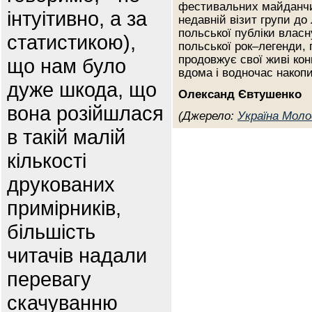
фестивальних майданчик
інтуітивно, а за
недавній візит групи до
польської публіки власну
статистикою),
польської рок–легенди, 
продовжує свої живі ко
що нам було
вдома і водночас накоп
дуже шкода, що
Олександ Євтушенко
вона розійшлася
(Джерело:
Україна Моло
в такій малій
кількості
друкованих
примірників,
більшість
читачів надали
перевагу
скачуванню