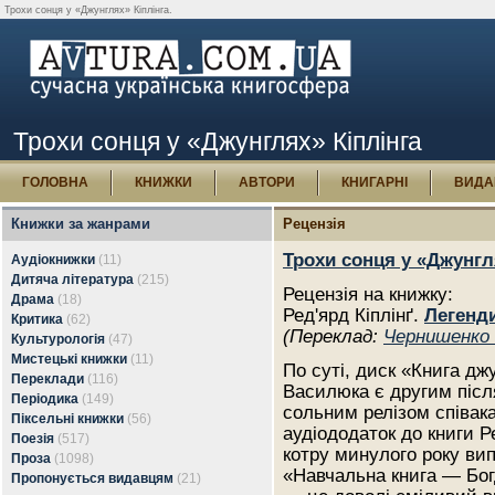
Трохи сонця у «Джунглях» Кіплінга.
Трохи сонця у «Джунглях» Кіплінга
ГОЛОВНА
КНИЖКИ
АВТОРИ
КНИГАРНІ
ВИДА
Книжки за жанрами
Рецензія
Трохи сонця у «Джунгл
Аудіокнижки
(11)
Дитяча література
(215)
Рецензія на книжку:
Драма
(18)
Ред'ярд Кіплінґ.
Легенди
Критика
(62)
(Переклад:
Чернишенко
Культурологія
(47)
Мистецькі книжки
(11)
По суті, диск «Книга джу
Переклади
(116)
Василюка є другим післ
Періодика
(149)
сольним релізом співак
Піксельні книжки
(56)
аудіододаток до книги Р
Поезія
(517)
котру минулого року ви
Проза
(1098)
«Навчальна книга — Бог
Пропонується видавцям
(21)