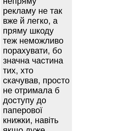
непряму
рекламу не так
вже й легко, а
пряму шкоду
теж неможливо
порахувати, бо
значна частина
тих, хто
скачував, просто
не отримала б
доступу до
паперової
книжки, навіть
якщо дуже