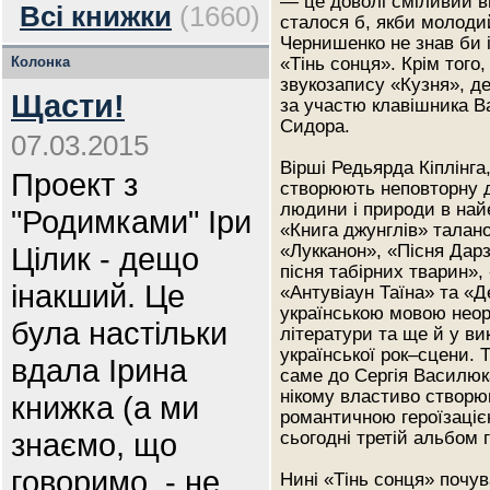
— це доволі сміливий ви
Всі книжки
(1660)
сталося б, якби молоди
Чернишенко не знав би і
Колонка
«Тінь сонця». Крім того,
звукозапису «Кузня», де 
Щасти!
за участю клавішника В
Сидора.
07.03.2015
Вірші Редьярда Кіплінга
Проект з
створюють неповторну д
людини і природи в най
"Родимками" Іри
«Книга джунглів» талан
Цілик - дещо
«Лукканон», «Пісня Дар
пісня табірних тварин», 
інакший. Це
«Антувіаун Таїна» та «
українською мовою неорд
була настільки
літератури та ще й у ви
української рок–сцени.
вдала Ірина
саме до Сергія Василюк
нікому властиво створюв
книжка (а ми
романтичною героїзацією
знаємо, що
сьогодні третій альбом
говоримо, - не
Нині «Тінь сонця» почу