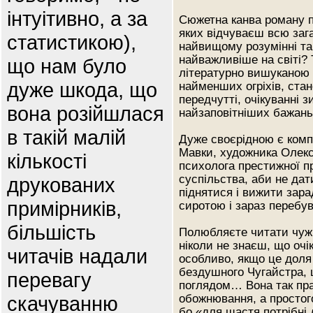
інтуітивно, а за
Сюжетна канва роману п
яких відчуваєш всю загад
статистикою),
найвищому розумінні та 
найважливіше на світі? 
що нам було
літературно вишуканою 
дуже шкода, що
найменших огріхів, ста
передчутті, очікуванні з
вона розійшлася
найзаповітніших бажань 
в такій малій
Дуже своєрідною є компо
Мавки, художника Олекс
кількості
психолога престижної пр
суспільства, аби не да
друкованих
піднятися і вижити зар
примірників,
сиротою і зараз перебу
більшість
Полюбляєте читати чужі
ніколи не знаєш, що очі
читачів надали
особливо, якщо це доля 
бездушного Чугайстра,
перевагу
поглядом… Вона так пра
скачуванню
обожнювання, а простого
бо «для щастя потрібні 