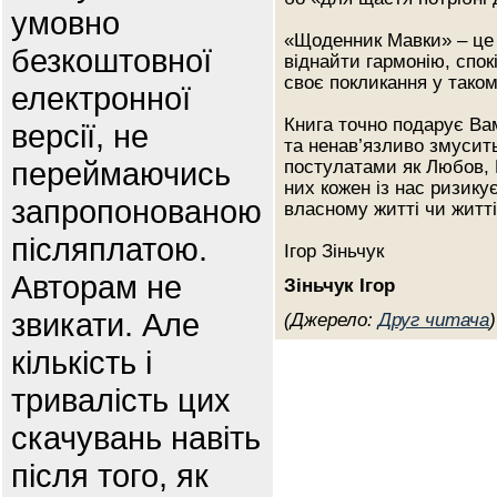
умовно
«Щоденник Мавки» – це 
безкоштовної
віднайти гармонію, спок
своє покликання у таком
електронної
Книга точно подарує Ва
версії, не
та ненав’язливо змусит
переймаючись
постулатами як Любов, В
них кожен із нас ризику
запропонованою
власному житті чи житті
післяплатою.
Ігор Зіньчук
Авторам не
Зіньчук Ігор
звикати. Але
(Джерело:
Друг читача
)
кількість і
тривалість цих
скачувань навіть
після того, як