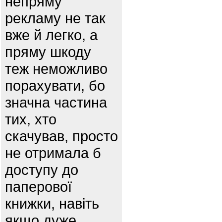
непряму
рекламу не так
вже й легко, а
пряму шкоду
теж неможливо
порахувати, бо
значна частина
тих, хто
скачував, просто
не отримала б
доступу до
паперової
книжки, навіть
якщо дуже