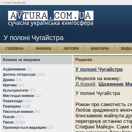
У полоні Чугайстра.
У полоні Чугайстра
ГОЛОВНА
КНИЖКИ
АВТОРИ
КНИГАРНІ
ВИДА
Книжки за жанрами
Рецензія
У полоні Чугайстра
Аудіокнижки
(11)
Дитяча література
(215)
Рецензія на книжку:
Драма
(18)
Д.Корній
.
Щоденник Ма
Критика
(62)
Культурологія
(47)
У полоні Чугайстра
Мистецькі книжки
(11)
Переклади
(116)
Роман про самотність с
Періодика
(149)
Любов зрадженого жіноч
Піксельні книжки
(56)
блискавкою майнула дум
Поезія
(517)
перегорнув останню сто
Проза
(1098)
Стефані Майєр». Саме 
Пропонується видавцям
(21)