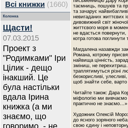
письменницю Дару Корні
Всі книжки
(1660)
таємниць, пошуків та п
та зачарує найвибагливі
Колонка
невигаданих життєвих і
дивовижний світ жіночо
Щасти!
життєвого моря в момент
не вдасться повернути, 
07.03.2015
котра готова поглинути
Проект з
Магдалена назавжди зак
Романа, котрому присвят
"Родимками" Іри
найвища цінність, зара
Цілик - дещо
зміниш, не перехитриш. 
траплятимуться різні люд
інакший. Це
безкорисливі, улесливі,
щоб знайти себе, варто
була настільки
Читайте також: Дара Ко
вдала Ірина
міфологію ми вивчаємо 
практично не знаємо…»
книжка (а ми
знаємо, що
Художник Олексій Мороз
до ясного зоряного неба
говоримо, - не
свою єдину і неповторн