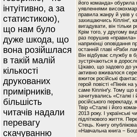
його команда» обурила м
інтуітивно, а за
уявленнями високохмарн
правила жанру й увів у 
статистикою),
захищаючись Кіплінґ, к
вигадувати, він тільки р
що нам було
Крім того, у другому вид
дуже шкода, що
раз порушив «правила» 
наприкінці оповідання пр
вона розійшлася
останній главі «Раби ла
Він відбуває службу в б
в такій малій
зустрічаються в доросл
Цікаво, що задовго до у
кількості
активно вживалося сере
вжиток російські фантас
друкованих
герой повісті «Пікнік н
примірників,
саме Кіплінґу. Тому що
зачитувались «Сталкі і 
більшість
російського перекладу, 
Твір «Сталкі і його ком
читачів надали
2013 року. І українські ч
підліткового життя. Пер
перевагу
Стець. Книгу опубліков
скачуванню
«Навчальна книга − Бог