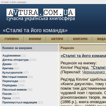
«Сталкі та його команда».
«Сталкі та його команда»
ГОЛОВНА
КНИЖКИ
АВТОРИ
КНИГАРНІ
ВИДА
Книжки за жанрами
Рецензія
«Сталкі та його коман
Аудіокнижки
(11)
Дитяча література
(215)
Рецензія на книжку:
Драма
(18)
Кіплінґ Ред'ярд.
"Сталкі
Критика
(62)
(Переклад:
Чернишенко
Культурологія
(47)
Мистецькі книжки
(11)
Ред'ярд Кіплінґ здебіль
Переклади
(116)
«Книги джунглів», тому 
Періодика
(149)
поміж тим достеменним 
Піксельні книжки
(56)
чудовий поет і прозаїк. 
Поезія
(517)
різнопланових творів, як
Проза
(1098)
(1886 р.), книга оповіда
Пропонується видавцям
(21)