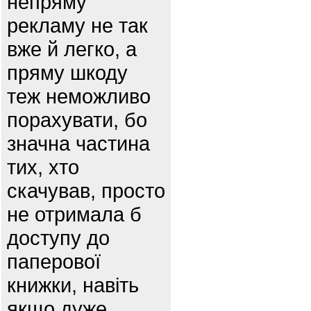
непряму
рекламу не так
вже й легко, а
пряму шкоду
теж неможливо
порахувати, бо
значна частина
тих, хто
скачував, просто
не отримала б
доступу до
паперової
книжки, навіть
якщо дуже