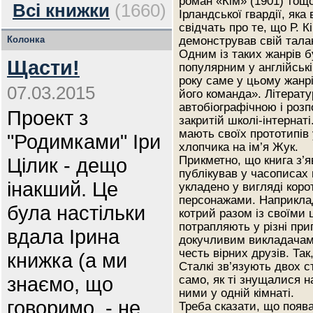
роман «Кім» (1901) тощо
Всі книжки
(1660)
Ірландської гвардії, яка
свідчать про те, що Р. 
Колонка
демонстрував свій талан
Одним із таких жанрів б
Щасти!
популярним у англійській
року саме у цьому жанрі 
07.03.2015
його команда». Літерату
автобіографічною і розп
Проект з
закритій школі-інтернаті
мають своїх прототипів у
"Родимками" Іри
хлопчика на ім’я Жук.
Цілик - дещо
Прикметно, що книга з’яв
публікував у часописах
інакший. Це
укладено у вигляді коро
персонажами. Наприклад
була настільки
котрий разом із своїм
потрапляють у різні пр
вдала Ірина
докучливим викладачам 
честь вірних друзів. Так
книжка (а ми
Сталкі зв’язують двох 
знаємо, що
само, як ті знущалися 
ними у одній кімнаті.
говоримо, - не
Треба сказати, що поява