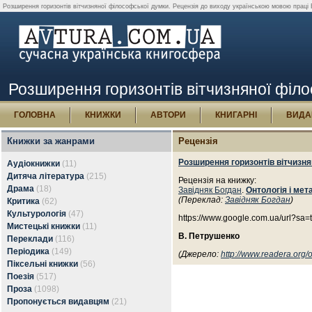
Розширення горизонтів вітчизняної філософської думки. Рецензія до виходу українською мовою праці Б
Розширення горизонтів вітчизняної філо
ГОЛОВНА
КНИЖКИ
АВТОРИ
КНИГАРНІ
ВИДА
Книжки за жанрами
Рецензія
Розширення горизонтів вітчизня
Аудіокнижки
(11)
Дитяча література
(215)
Рецензія на книжку:
Драма
(18)
Завідняк Богдан
.
Онтологія і мет
(Переклад:
Завідняк Богдан
)
Критика
(62)
Культурологія
(47)
https://www.google.com.ua/url
Мистецькі книжки
(11)
В. Петрушенко
Переклади
(116)
Періодика
(149)
(Джерело:
http://www.readera.org/
Піксельні книжки
(56)
Поезія
(517)
Проза
(1098)
Пропонується видавцям
(21)