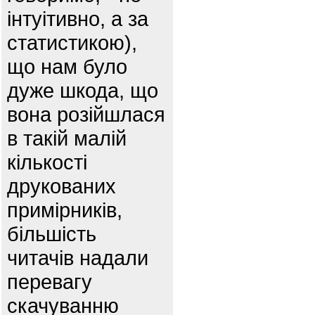
інтуітивно, а за
статистикою),
що нам було
дуже шкода, що
вона розійшлася
в такій малій
кількості
друкованих
примірників,
більшість
читачів надали
перевагу
скачуванню