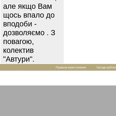
але якщо Вам
щось впало до
вподоби -
дозволяємо . З
повагою,
колектив
"Автури".
Правила користування
Засади рейтин