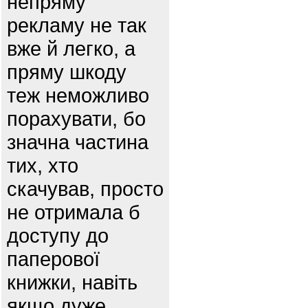
непряму
рекламу не так
вже й легко, а
пряму шкоду
теж неможливо
порахувати, бо
значна частина
тих, хто
скачував, просто
не отримала б
доступу до
паперової
книжки, навіть
якщо дуже