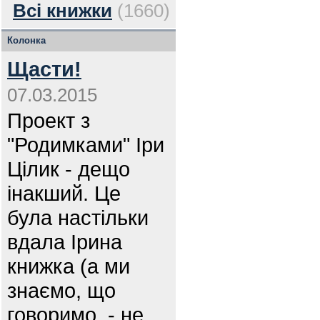
Всі книжки
(1660)
Колонка
Щасти!
07.03.2015
Проект з
"Родимками" Іри
Цілик - дещо
інакший. Це
була настільки
вдала Ірина
книжка (а ми
знаємо, що
говоримо, - не