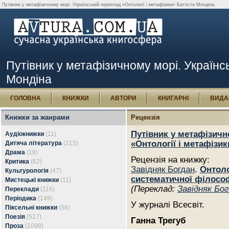
Путівник у метафізичному морі. Український переклад «Онтології і метафізики» Баттісти Мондіна.
Путівник у метафізичному морі. Українсь
Мондіна
ГОЛОВНА
КНИЖКИ
АВТОРИ
КНИГАРНІ
ВИДА
Книжки за жанрами
Рецензія
Путівник у метафізичн
Аудіокнижки
(11)
«Онтології і метафізик
Дитяча література
(215)
Драма
(18)
Рецензія на книжку:
Критика
(62)
Завідняк Богдан
.
Онтоло
Культурологія
(47)
систематичної філософі
Мистецькі книжки
(11)
(Переклад:
Завідняк Бо
Переклади
(116)
Періодика
(149)
У журналі Всесвіт.
Піксельні книжки
(56)
Поезія
(517)
Ганна Трегуб
Проза
(1098)