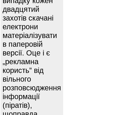
випадку кожен
двадцятий
захотів скачані
електрони
матеріалізувати
в паперовій
версії. Оце і є
„рекламна
користь” від
вільного
розповсюдження
інформації
(піратів),
щоправда,