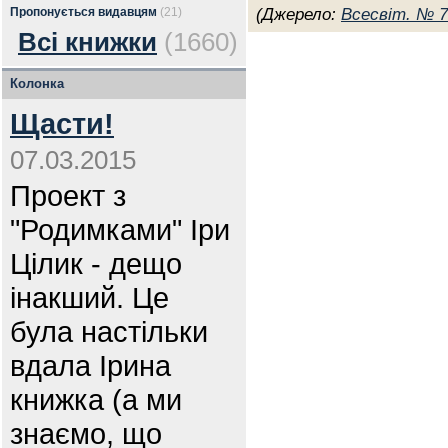
Пропонується видавцям
(21)
(Джерело:
Всесвіт. № 7
Всі книжки
(1660)
Колонка
Щасти!
07.03.2015
Проект з
"Родимками" Іри
Цілик - дещо
інакший. Це
була настільки
вдала Ірина
книжка (а ми
знаємо, що