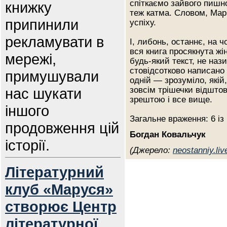
спіткаємо зайвого пишн
книжку
теж катма. Словом, Марі
припинили
успіху.
рекламувати в
І, либонь, останнє, на 
вся книга просякнута жі
мережі,
будь-який текст, не нази
стовідсотково написано 
примушували
одній — зрозуміло, якій,
нас шукати
зовсім трішечки відшто
зрештою і все вище.
іншого
Загальне враження: 6 із 
продовження цій
Богдан Ковальчук
історії.
(Джерело:
neostanniy.liv
Літературний
клуб «Маруся»
створює Центр
літературної