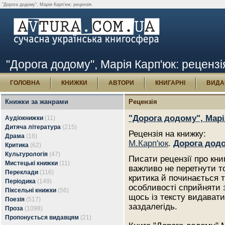
"Дорога додому", Марія Карп'юк: рецензія.
"Дорога додому", Марія Карп'юк: рецензі
ГОЛОВНА
КНИЖКИ
АВТОРИ
КНИГАРНІ
ВИДА
Книжки за жанрами
Рецензія
"Дорога додому", Марі
Аудіокнижки
(11)
Дитяча література
(215)
Рецензія на книжку:
Драма
(18)
М.Карп'юк
.
Дорога додо
Критика
(62)
Культурологія
(47)
Писати рецензії про кни
Мистецькі книжки
(11)
важливо не перетнути то
Переклади
(116)
критика й починається т
Періодика
(149)
особливості сприйняти 
Піксельні книжки
(56)
щось із тексту видават
Поезія
(517)
заздалегідь.
Проза
(1098)
Пропонується видавцям
(21)