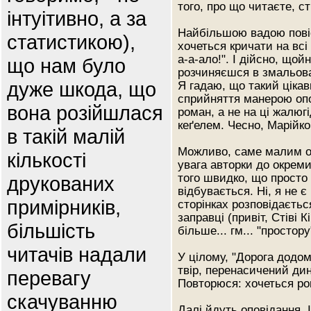
того, про що читаєте, 
інтуітивно, а за
Найбільшою вадою повіст
статистикою),
хочеться кричати на всі
а-а-ало!". І дійсно, що
що нам було
розчиняєшся в змальова
дуже шкода, що
Я гадаю, що такий цікав
сприйняття манерою оп
вона розійшлася
роман, а не на ці жалюгі
кеґелем. Чесно, Марійко
в такій малій
Можливо, саме малим о
кількості
увага авторки до окреми
того швидко, що просто
друкованих
відбувається. Ні, я не є
примірників,
сторінках розповідаєтьс
заправці (привіт, Стіві 
більшість
більше... гм... "просто
читачів надали
У цілому, "Дорога додом
твір, перенасичений дин
перевагу
Повторюся: хочеться ро
скачуванню
Далі йдуть оповідання. 