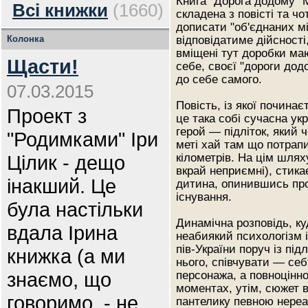
Книга "Дорога додому" М
Всі книжки
(1660)
складена з повісті та ч
дописати "об'єднаних м
Колонка
відповідатиме дійсності
вміщені тут доробки м
Щасти!
себе, своєї "дороги дод
до себе самого.
07.03.2015
Повість, із якої починає
Проект з
це така собі сучасна ук
герой — підліток, який 
"Родимками" Іри
меті хай там що потрапи
Цілик - дещо
кілометрів. На цім шлях
вкрай неприємні), стик
інакший. Це
дитина, опинившись про
існування.
була настільки
Динамічна розповідь, к
вдала Ірина
неабиякий психологізм і
пів-України поруч із пі
книжка (а ми
нього, співчувати — себ
знаємо, що
персонажа, а повноцінно
моментах, утім, сюжет 
говоримо, - не
пантелику певною нереал