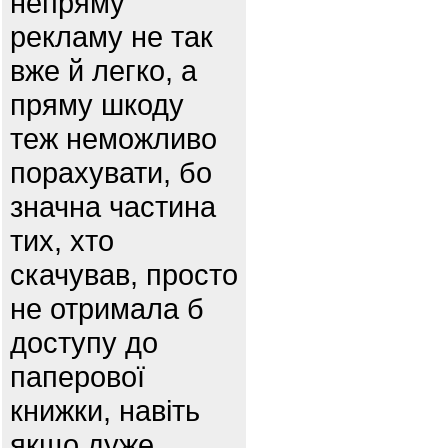
непряму
рекламу не так
вже й легко, а
пряму шкоду
теж неможливо
порахувати, бо
значна частина
тих, хто
скачував, просто
не отримала б
доступу до
паперової
книжки, навіть
якщо дуже