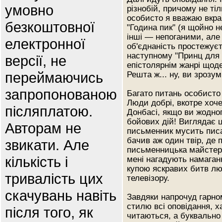
умовно
різнобій, причому не ті
особисто я вважаю вкра
безкоштовної
"Година пик" (я щойно н
інші — непоганими, але
електронної
об'єднаність простежуєт
наступному "Принц для 
версії, не
епістолярнім жанрі щоден
переймаючись
Решта ж... ну, ви зрозум
запропонованою
Багато питань особисто
Люди добрі, вкотре хоче
післяплатою.
Донбасі, якщо ви жодног
бойових дій! Виглядає 
Авторам не
письменник мусить писа
бачив аж один твір, де
звикати. Але
письменницька майстерні
кількість і
мені нагадують намаган
купою яскравих битв лю
тривалість цих
телевізору.
скачувань навіть
Завдяки напрочуд гарно
стилю всі оповідання, х
після того, як
читаються, а буквально