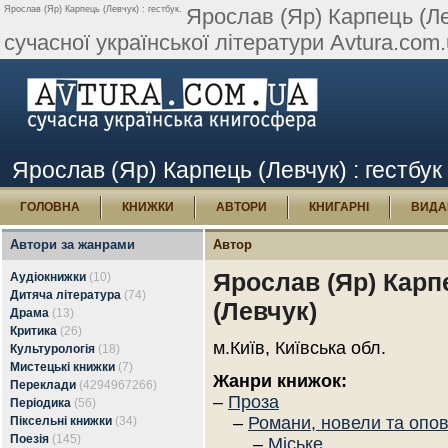
Ярослав (Яр) Карпець (Левчук) : гестбук.
Ярослав (Яр) Карпець (Лев
сучасної української літератури Avtura.com.
Ярослав (Яр) Карпець (Левчук) : гестбук
ГОЛОВНА
КНИЖКИ
АВТОРИ
КНИГАРНІ
ВИДА
Автори за жанрами
Автор
Ярослав (Яр) Карп
Аудіокнижки
(10)
Дитяча література
(74)
(Левчук)
Драма
(13)
Критика
(26)
м.Київ, Київська обл.
Культурологія
(18)
Мистецькі книжки
(7)
Жанри книжок:
Переклади
(4294967266)
–
Проза
Періодика
(56)
–
Романи, новели та опо
Піксельні книжки
(34)
Поезія
(145)
–
Міське