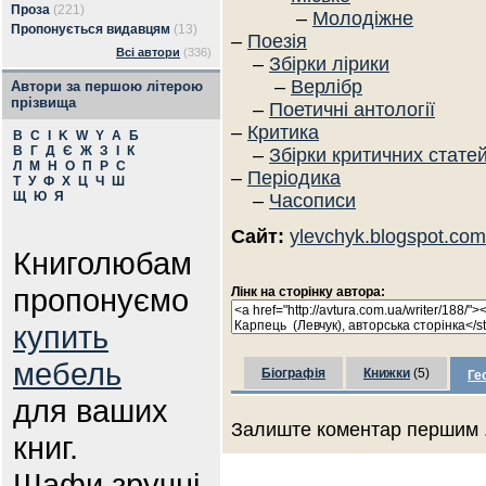
Проза
(221)
–
Молодіжне
Пропонується видавцям
(13)
–
Поезія
Всі автори
(336)
–
Збірки лірики
–
Верлібр
Автори за першою літерою
прізвища
–
Поетичні антології
–
Критика
B
C
I
K
W
Y
А
Б
В
Г
Д
Є
Ж
З
І
К
–
Збірки критичних стате
Л
М
Н
О
П
Р
С
–
Періодика
Т
У
Ф
Х
Ц
Ч
Ш
Щ
Ю
Я
–
Часописи
Сайт:
ylevchyk.blogspot.com
Книголюбам
пропонуємо
Лінк на сторінку автора:
купить
мебель
Біографія
Книжки
(5)
Ге
для ваших
Залиште коментар першим .
книг.
Шафи зручні