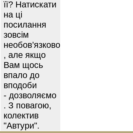
її? Натискати
на ці
посилання
зовсім
необов’язково
, але якщо
Вам щось
впало до
вподоби
- дозволяємо
. З повагою,
колектив
"Автури".