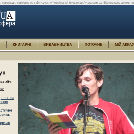
 переклади, періодика на сайті сучасної української літератури Avtura.com.ua. Бібліографія, уривки творі
И
КНИГАРНІ
ВИДАВНИЦТВА
ПОТОЧНЕ
МІЙ АККА
ук
ька обл.
ок:
, новели
дання
астичне
овики,
орська