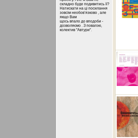
складно буде подивитись її?
Натискати на ці посилання
зовсім необов’язково , але
якщо Вам
щось впало до вподоби -
дозволяємо . З повагою,
колектив "Автури".