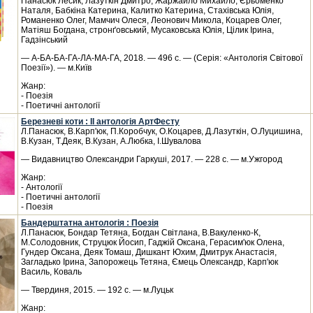
Панасюк Лесик, Лазуткін Дмитро, Жаржайло Михайло, Єрьоменко
Наталя, Бабкіна Катерина, Калитко Катерина, Стахівська Юлія,
Романенко Олег, Мамчич Олеся, Леонович Микола, Коцарев Олег,
Матіяш Богдана, стронґовський, Мусаковська Юлія, Цілик Ірина,
Гадзінський
— А-БА-БА-ГА-ЛА-МА-ГА, 2018. — 496 с. — (Серія: «Антологія Світової
Поезії»). — м.Київ
Жанр:
- Поезія
- Поетичні антології
Березневі коти : ІІ антологія АртФесту
Л.Панасюк, В.Карп'юк, П.Коробчук, О.Коцарев, Д.Лазуткін, О.Луцишина,
В.Кузан, Т.Деяк, В.Кузан, А.Любка, І.Шувалова
— Видавництво Олександри Гаркуші, 2017. — 228 с. — м.Ужгород
Жанр:
- Антології
- Поетичні антології
- Поезія
Бандерштатна антологія : Поезія
Л.Панасюк, Бондар Тетяна, Богдан Світлана, В.Вакуленко-К,
М.Солодовник, Струцюк Йосип, Гаджій Оксана, Герасим'юк Олена,
Гундер Оксана, Деяк Томаш, Дишкант Юхим, Дмитрук Анастасія,
Загладько Ірина, Запорожець Тетяна, Ємець Олександр, Карп'юк
Василь, Коваль
— Твердиня, 2015. — 192 с. — м.Луцьк
Жанр: