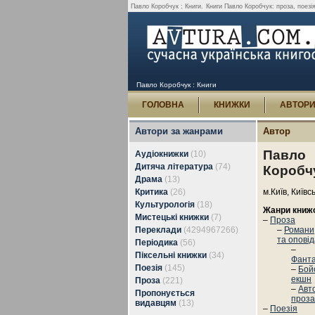
Павло Коробчук : Книги.
Книги Павло Коробчук: проза, поезія,
Павло Коробчук : Книги
ГОЛОВНА
КНИЖКИ
АВТОР
Автори за жанрами
Автор
Павло
Аудіокнижки
(10)
Дитяча література
(74)
Коробч
Драма
(13)
Критика
(26)
м.Київ, Київс
Культурологія
(18)
Жанри книж
Мистецькі книжки
(7)
–
Проза
Переклади
(4294967266)
–
Романи
та опові
Періодика
(56)
–
Піксельні книжки
(34)
Фант
Поезія
(145)
–
Бой
екшн
Проза
(221)
–
Авт
Пропонується
проза
видавцям
(13)
–
Поезія