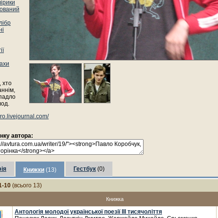
лірики
ований
лібр
ні
ії
ахи
, хто
аннім,
впадло
лод.
ro.livejournal.com/
інку автора:
ія
Гестбук
(0)
Книжки
(13)
1-10
(всього 13)
Книжка
Антологія молодої української поезії III тисячоліття