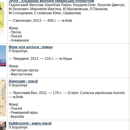
ЗНАК : Альманах молодої української літератури
Гадзінський Ярослав, Коробчук Павло, Коцарев Олег, Лазуткін Дмитро,
М.Леонович, Максим'як Мар'яна, Ю.Мусаковська, Л.Панасюк,
М.Солодовник, Стахівська Юлія, І.Шувалова
— Смолоскип, 2013. — 408 с. — м.Київ
Жанр:
- Проза
- Поезія
- Альманахи
Море для шульги : роман
П.Коробчук
— Твердиня, 2012. — 216 с. — м.Луцьк
Жанр:
- Авторська проза
- Фантастичне
Динозавр : поезії
П.Коробчук
— Ярославів Вал, 2011. — 176 с. — (Серія: Сучасна українська поезія).
— м.Київ
Жанр:
- Поезія
- Римований вірш
- Верлібр
Кайфологія : книга поезії
П.Коробчук