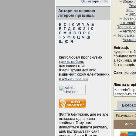
Всі автори
(336)
–
Збірки 
–
Рим
вірш
Автори за першою
–
Вер
літерою прізвища
–
Поетич
антології
B
C
I
K
W
Y
А
Б
–
Переклади
В
Г
Д
Є
Ж
З
І
К
–
Антолог
Л
М
Н
О
П
Р
С
–
Періодика
Т
У
Ф
Х
Ц
Ч
Ш
–
Альман
Щ
Ю
Я
Епіграф:
лузер не той
прибігає ост
Книголюбам пропонуємо
а той, кому 
купить мебель
бігти. напрік
для ваших книг.
Шафи зручні для всіх
Сайт:
korobo
видів книг, окрім електронних.
www.vsi-mebli.ua
Лінк на стор
Біограф
Життя бентежне, але не зле,
Результат:
як казала одна наша
знайома. Тому нам
Фото
доводиться давати рекламу,
щоб підтримувати сайт
проекту. Але ж Вам не