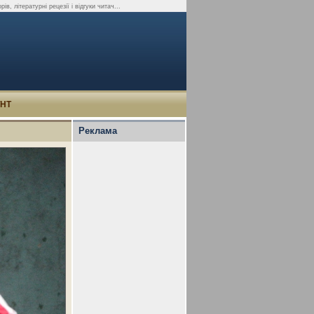
в, літературні рецезії і відгуки читач...
УНТ
Реклама