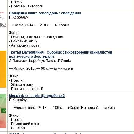
- Поезія
- Поетичні антології
Священна книга гоповідань : оповідання
П.Коробчук
— Фоліо, 2014. — 218 с. — м.Харків
Жанр:
- Романи, новели та оповідання
- Бойовики, екшн
- Авторська проза
Третья Ватерлиния : Сборник стихотворений финалистов
поэтического фестиваля
Л.Панасюк, Коробчук Павло, Р.Скиба
— Илион, 2013. — 90 с. — м.Миколаїв
Жанр:
- Поезія
- Збірки лірики
- Поетичні антології
Мерехтіло : серія Цілодобово-2
П.Коробчук
— Електрокнига, 2013. — 106 с. — (Серія: Не проза). — м.Київ
Жанр:
- Поезія
- Римований вірш
- Верлібр