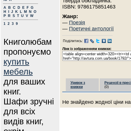
Тверда обкладинка.
ISBN: 9786175851463
A
B
C
D
E
F
G
H
I
J
K
L
M
N
O
Жанр:
P
R
S
T
U
V
W
—
Поезія
1
2
3
9
—
Поетичні антології
Книголюбам
Поділитись:
пропонуємо
Лінк із зображенням книжки:
купить
мебель
для ваших
Уривок з
Рецензії в прес
книжки
(0)
книг.
Шафи зручні
Не знайдено жодної ціни на
для всіх
видів книг,