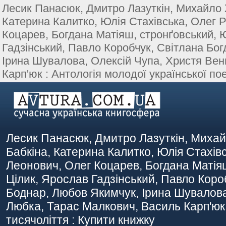
Лесик Панасюк, Дмитро Лазуткін, Михайло
Катерина Калитко, Юлія Стахівська, Олег
Коцарев, Богдана Матіяш, стронґовський, 
Гадзінський, Павло Коробчук, Світлана Бог
Ірина Шувалова, Олексій Чупа, Христя Вен
Карп'юк : Антологія молодої української поез
Лесик Панасюк, Дмитро Лазуткін, Миха
Бабкіна, Катерина Калитко, Юлія Стахі
Леонович, Олег Коцарев, Богдана Матіяш
Цілик, Ярослав Гадзінський, Павло Короб
Боднар, Любов Якимчук, Ірина Шувалова
Любка, Тарас Малкович, Василь Карп'юк : 
тисячоліття : Купити книжку