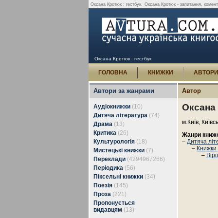
Оксана Кротюк : гестбук.
Оксана Кротюк - запитання, комента
Оксана Кротюк : гестбук
ГОЛОВНА
КНИЖКИ
АВТОР
Автори за жанрами
Автор
Оксана
Аудіокнижки
(10)
Дитяча література
(74)
м.Київ, Київс
Драма
(13)
Критика
(26)
Жанри книж
Культурологія
(18)
–
Дитяча літ
–
Книжки
Мистецькі книжки
(7)
–
Вір
Переклади
(4294967266)
Періодика
(56)
Піксельні книжки
(34)
Поезія
(145)
Проза
(221)
Пропонується
видавцям
(13)