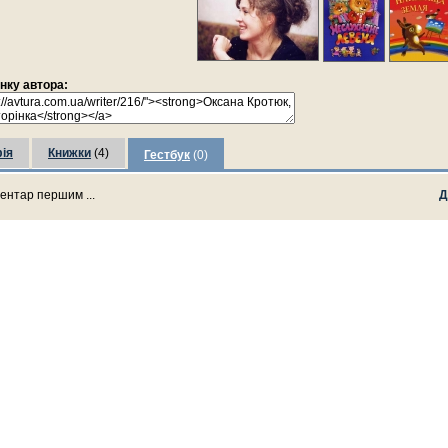
інку автора:
ія
Книжки
(4)
Гестбук
(0)
ентар першим ...
Д