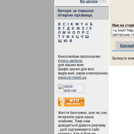
Всі автори
(336)
Автори за першою
літерою прізвища
B
C
I
K
W
Y
А
Б
Лінк на стор
В
Г
Д
Є
Ж
З
І
К
Л
М
Н
О
П
Р
С
Т
У
Ф
Х
Ц
Ч
Ш
Щ
Ю
Я
Біограф
Книголюбам пропонуємо
Залиште ком
купить мебель
для ваших книг.
Шафи зручні для всіх
видів книг, окрім електронних.
www.vsi-mebli.ua
Життя бентежне, але не зле,
як казала одна наша
знайома. Тому нам
доводиться давати рекламу
, щоб підтримувати сайт
проекту. Але ж Вам не