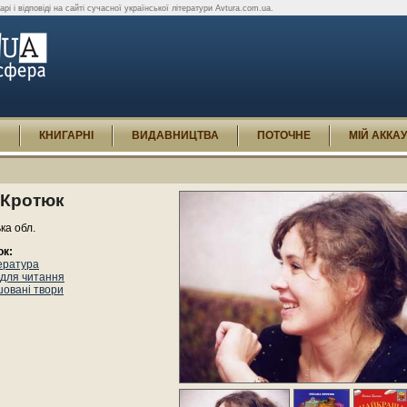
рі і відповіді на сайті сучасної української літератури Avtura.com.ua.
И
КНИГАРНІ
ВИДАВНИЦТВА
ПОТОЧНЕ
МІЙ АККА
 Кротюк
ька обл.
ок:
ература
 для читання
шовані твори