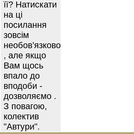
її? Натискати
на ці
посилання
зовсім
необов’язково
, але якщо
Вам щось
впало до
вподоби -
дозволяємо .
З повагою,
колектив
"Автури".