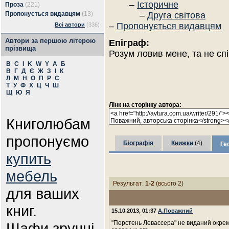
–
Історичне
Проза
(221)
Пропонується видавцям
(13)
–
Друга світова
–
Пропонується видавцям
Всі автори
(336)
Автори за першою літерою
Епіграф:
прізвища
Розум ловив мене, та не сп
B
C
I
K
W
Y
А
Б
В
Г
Д
Є
Ж
З
І
К
Л
М
Н
О
П
Р
С
Т
У
Ф
Х
Ц
Ч
Ш
Щ
Ю
Я
Лінк на сторінку автора:
Книголюбам
пропонуємо
Біографія
Книжки
(4)
Ге
купить
мебель
Результат:
1-2
(всього 2)
для ваших
книг.
15.10.2013, 01:37
А.Поважний
"Перстень Левассера" не виданий окре
Шафи зручні