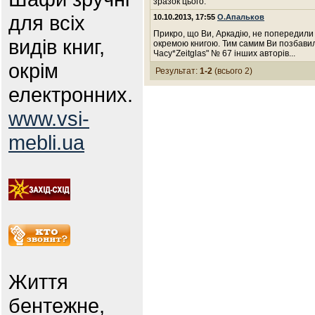
зразок цього.
для всіх
10.10.2013, 17:55
О.Апальков
Прикро, що Ви, Аркадію, не попередили
видів книг,
окремою книгою. Тим самим Ви позбавил
Часу*Zeitglas" № 67 інших авторів...
окрім
Результат:
1-2
(всього 2)
електронних.
www.vsi-
mebli.ua
Життя
бентежне,