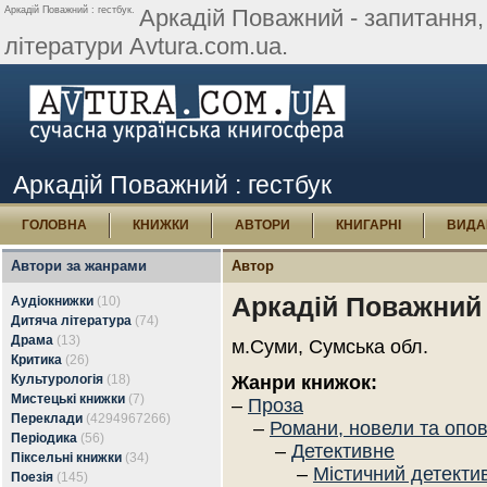
Аркадій Поважний : гестбук.
Аркадій Поважний - запитання, к
літератури Avtura.com.ua.
Аркадій Поважний : гестбук
ГОЛОВНА
КНИЖКИ
АВТОРИ
КНИГАРНІ
ВИДА
Автори за жанрами
Автор
Аркадій Поважний
Аудіокнижки
(10)
Дитяча література
(74)
Драма
(13)
м.Суми, Сумська обл.
Критика
(26)
Культурологія
(18)
Жанри книжок:
Мистецькі книжки
(7)
–
Проза
Переклади
(4294967266)
–
Романи, новели та опо
Періодика
(56)
–
Детективне
Піксельні книжки
(34)
–
Містичний детекти
Поезія
(145)