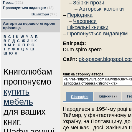
–
Збірки прози
Проза
(221)
Пропонується видавцям
(13)
–
Авторські колонки
–
Періодика
Всі автори
(336)
–
Часописи
Автори за першою літерою
–
Піксельні книжки
прізвища
–
Пропонується видавцям
B
C
I
K
W
Y
А
Б
В
Г
Д
Є
Ж
З
І
К
Епіграф:
Л
М
Н
О
П
Р
С
Dum spiro spero...
Т
У
Ф
Х
Ц
Ч
Ш
Щ
Ю
Я
Сайт:
ok-spacer.blogspot.c
Книголюбам
Лінк на сторінку автора:
пропонуємо
купить
Книжки
(7)
Ге
Біографія
мебель
Народився в 1954-му році в 
для ваших
Таймир, у фантастичному мі
книг.
Україну, на Полтавщину, до
де мешкає і досі. Закінчив
Шафи зручні