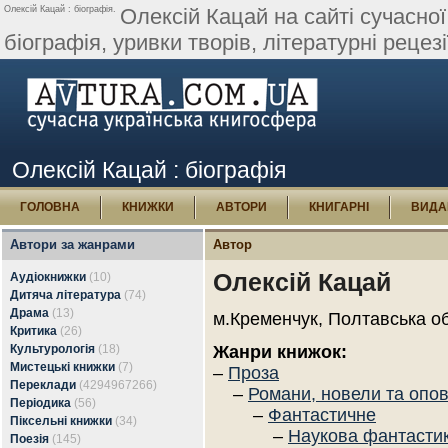
Олексій Кацай : біографія.
Олексій Кацай на сайті сучасної
біографія, уривки творів, літературні рецезі
Олексій Кацай : біографія
ГОЛОВНА
КНИЖКИ
АВТОРИ
КНИГАРНІ
ВИДА
Автори за жанрами
Автор
Олексій Кацай
Аудіокнижки
(10)
Дитяча література
(74)
Драма
(13)
м.Кременчук, Полтавська об
Критика
(26)
Культурологія
(18)
Жанри книжок:
Мистецькі книжки
(7)
–
Проза
Переклади
(4294967266)
–
Романи, новели та опо
Періодика
(56)
–
Фантастичне
Піксельні книжки
(34)
–
Наукова фантасти
Поезія
(145)