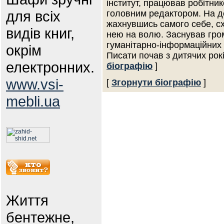
інститут, працював робітни
для всіх
головним редактором. На де
жахнувшись самого себе, сх
видів книг,
нею на волю. Заснував гром
гуманітарно-інформаційних т
окрім
Писати почав з дитячих рок
електронних.
біографію
]
www.vsi-
[
Згорнути біографію
]
mebli.ua
Життя
бентежне,