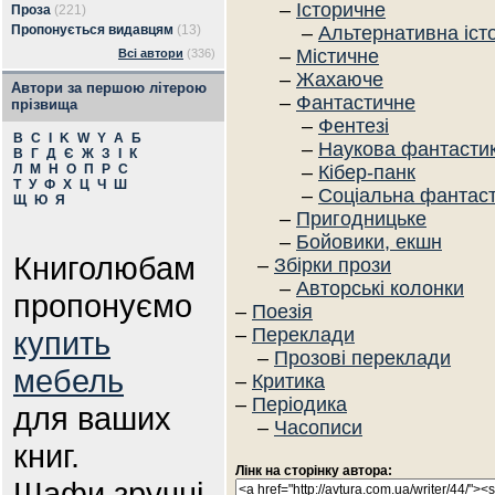
–
Історичне
Проза
(221)
Пропонується видавцям
(13)
–
Альтернативна іст
–
Містичне
Всі автори
(336)
–
Жахаюче
Автори за першою літерою
–
Фантастичне
прізвища
–
Фентезі
B
C
I
K
W
Y
А
Б
–
Наукова фантасти
В
Г
Д
Є
Ж
З
І
К
Л
М
Н
О
П
Р
С
–
Кібер-панк
Т
У
Ф
Х
Ц
Ч
Ш
–
Соціальна фантас
Щ
Ю
Я
–
Пригодницьке
–
Бойовики, екшн
Книголюбам
–
Збірки прози
–
Авторські колонки
пропонуємо
–
Поезія
–
Переклади
купить
–
Прозові переклади
мебель
–
Критика
–
Періодика
для ваших
–
Часописи
книг.
Лінк на сторінку автора:
Шафи зручні