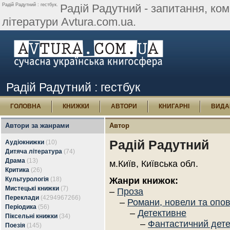
Радій Радутний : гестбук.
Радій Радутний - запитання, коме
літератури Avtura.com.ua.
Радій Радутний : гестбук
ГОЛОВНА
КНИЖКИ
АВТОРИ
КНИГАРНІ
ВИДА
Автори за жанрами
Автор
Радій Радутний
Аудіокнижки
(10)
Дитяча література
(74)
Драма
(13)
м.Київ, Київська обл.
Критика
(26)
Культурологія
(18)
Жанри книжок:
Мистецькі книжки
(7)
–
Проза
Переклади
(4294967266)
–
Романи, новели та опо
Періодика
(56)
–
Детективне
Піксельні книжки
(34)
–
Фантастичний дете
Поезія
(145)