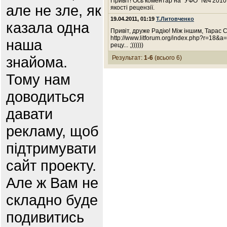
Привіт! Ось коментар на "УФО" №4'2010: h
але не зле, як
якості рецензії.
19.04.2011, 01:19
Т.Литовченко
казала одна
Привіт, друже Радію! Між іншим, Тарас 
http://www.litforum.org/index.php?r=18
наша
рецу... ;))))))
знайома.
Результат:
1-6
(всього 6)
Тому нам
доводиться
давати
рекламу, щоб
підтримувати
сайт проекту.
Але ж Вам не
складно буде
подивитись