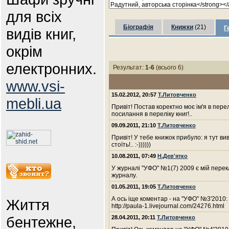
для всіх
Біографія
Книжки
(21)
Г
видів книг,
окрім
електронних.
Результат:
1-6
(всього 6)
www.vsi-
15.02.2012, 20:57
Т.Литовченко
mebli.ua
Привіт! Постав коректно моє ім'я в пере
посилання в переліку книг!..
09.09.2011, 21:10
Т.Литовченко
Привіт! У тебе книжок прибуло: я тут вив
стоїть!.. :-))))))
10.08.2011, 07:49
Н.Дев'ятко
У журналі "УФО" №1(7) 2009 є мій перекл
журналу.
01.05.2011, 19:05
Т.Литовченко
А ось іще коментар - на "УФО" №3'2010:
Життя
http://paula-1.livejournal.com/24276.html
бентежне,
28.04.2011, 20:11
Т.Литовченко