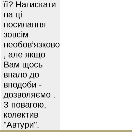
її? Натискати
на ці
посилання
зовсім
необов’язково
, але якщо
Вам щось
впало до
вподоби -
дозволяємо .
З повагою,
колектив
"Автури".