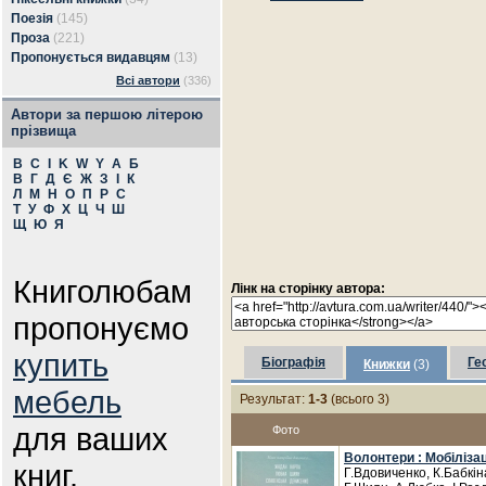
Поезія
(145)
Проза
(221)
Пропонується видавцям
(13)
Всі автори
(336)
Автори за першою літерою
прізвища
B
C
I
K
W
Y
А
Б
В
Г
Д
Є
Ж
З
І
К
Л
М
Н
О
П
Р
С
Т
У
Ф
Х
Ц
Ч
Ш
Щ
Ю
Я
Книголюбам
Лінк на сторінку автора:
пропонуємо
купить
Біографія
Ге
Книжки
(3)
мебель
Результат:
1-3
(всього 3)
для ваших
Фото
Волонтери : Мобіліза
книг.
Г.Вдовиченко, К.Бабкін