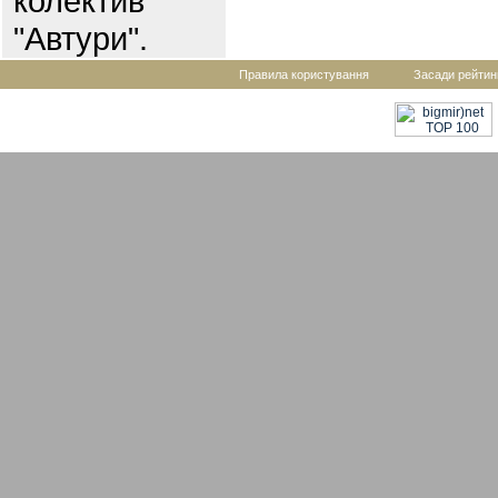
колектив
"Автури".
Правила користування
Засади рейтин