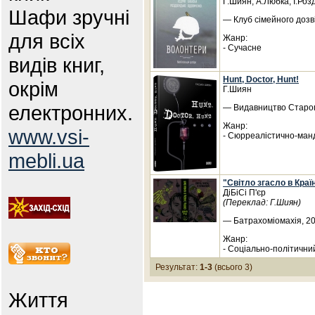
Г.Шиян, А.Любка, І.Роз
Шафи зручні
— Клуб сімейного дозві
для всіх
Жанр:
- Сучасне
видів книг,
Hunt, Doctor, Hunt!
окрім
Г.Шиян
електронних.
— Видавництво Старого
Жанр:
www.vsi-
- Сюрреалістично-ман
mebli.ua
"Світло згасло в Краї
ДіБіСі П'єр
(Переклад: Г.Шиян)
— Батрахоміомахія, 20
Жанр:
- Соціально-політични
Результат:
1-3
(всього 3)
Життя