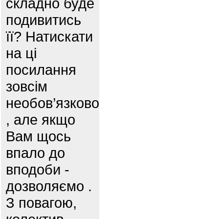
складно буде
подивитись
її? Натискати
на ці
посилання
зовсім
необов’язково
, але якщо
Вам щось
впало до
вподоби -
дозволяємо .
З повагою,