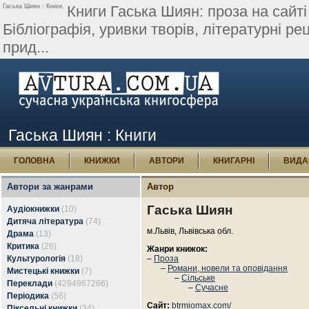
Гаська Шиян : Книги.
Книги Гаська Шиян: проза на сайті
Бібліографія, уривки творів, літературні рец
прид...
Гаська Шиян : Книги
ГОЛОВНА
КНИЖКИ
АВТОРИ
КНИГАРНІ
ВИДА
Автори за жанрами
Автор
Гаська Шиян
Аудіокнижки
(10)
Дитяча література
(74)
м.Львів, Львівська обл.
Драма
(13)
Критика
(26)
Жанри книжок:
Культурологія
(18)
–
Проза
–
Романи, новели та оповідання
Мистецькі книжки
(7)
–
Сільське
Переклади
(4294967266)
–
Сучасне
Періодика
(56)
Сайт:
btrmiomax.com/
Піксельні книжки
(34)