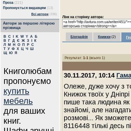
Проза
(221)
Пропонується видавцям
(13)
Всі автори
(336)
Лінк на сторінку автора:
Автори за першою літерою
прізвища
B
C
I
K
W
Y
А
Б
Біографія
Книжки
(2)
Ге
В
Г
Д
Є
Ж
З
І
К
Л
М
Н
О
П
Р
С
Т
У
Ф
Х
Ц
Ч
Ш
Щ
Ю
Я
Результат:
1-1
(всього 1)
Книголюбам
30.11.2017, 10:14
Гам
пропонуємо
Олеже, дуже хочу з т
купить
Книжок твоїх у Дніпрі
мебель
пише така людина як 
для ваших
знайомі, але нагадат
розмові... Як зможете
книг.
8116448 тількі десь п
Шафи зручні