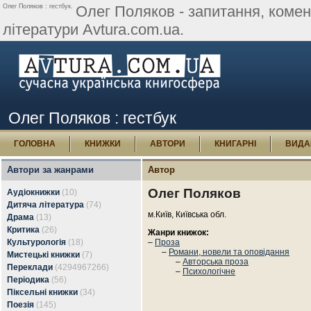
Олег Поляков : гестбук.
Олег Поляков - запитання, комента
літератури Avtura.com.ua.
Олег Поляков : гестбук
ГОЛОВНА
КНИЖКИ
АВТОРИ
КНИГАРНІ
ВИДА
Автори за жанрами
Автор
Олег Поляков
Аудіокнижки
(10)
Дитяча література
(74)
м.Київ, Київська обл.
Драма
(13)
Критика
(26)
Жанри книжок:
Культурологія
(18)
–
Проза
–
Романи, новели та оповідання
Мистецькі книжки
(7)
–
Авторська проза
Переклади
(4294967266)
–
Психологічне
Періодика
(56)
Піксельні книжки
(34)
Поезія
(145)