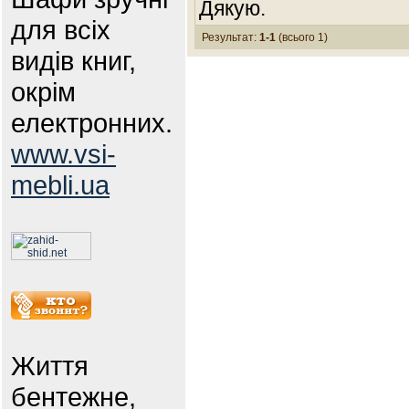
Дякую.
для всіх
Результат:
1-1
(всього 1)
видів книг,
окрім
електронних.
www.vsi-
mebli.ua
Життя
бентежне,