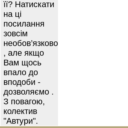
її? Натискати
на ці
посилання
зовсім
необов’язково
, але якщо
Вам щось
впало до
вподоби -
дозволяємо .
З повагою,
колектив
"Автури".