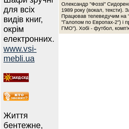
Олександр "Фоззі" Сидоренк
для всіх
1989 року (вокал, тексти). 
Працював телеведучим на "P
видів книг,
"Галопом по Европах-2") і п
окрім
ГМО"). Хобі - футбол, комп'ю
електронних.
www.vsi-
mebli.ua
Життя
бентежне,