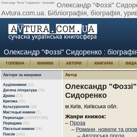
Олександр "Фоззі" Сидоренко : біографія.
Олександр "Фоззі" Сидоре
Avtura.com.ua. Бібліографія, біографія, уривк
Олександр "Фоззі" Сидоренко : біографі
ГОЛОВНА
КНИЖКИ
АВТОРИ
КНИГАРНІ
ВИДА
Автори за жанрами
Автор
Олександр "Фоззі"
Аудіокнижки
(10)
Дитяча література
(74)
Сидоренко
Драма
(13)
Критика
(26)
м.Київ, Київська обл.
Культурологія
(18)
Мистецькі книжки
(7)
Жанри книжок:
Переклади
(4294967266)
–
Проза
Періодика
(56)
–
Романи, новели та опо
Піксельні книжки
(34)
Поезія
(145)
–
Авторська проза