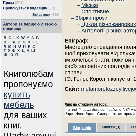
Проза
(221)
–
Міське
Пропонується видавцям
(13)
–
Спортивне
Всі автори
(336)
–
Збірки прози
–
Цикли різножанрових
Автори за першою літерою
прізвища
–
Антології різних авто
B
C
I
K
W
Y
А
Б
Епіграф:
В
Г
Д
Є
Ж
З
І
К
Мистецтво оповідання поляг
Л
М
Н
О
П
Р
С
Т
У
Ф
Х
Ц
Ч
Ш
щоб приховувати від слухач
Щ
Ю
Я
їм хочеться знати, поки ви 
своїх заповітних поглядів н
Книголюбам
справи.
(О. Генрі. Королі і капуста, 
пропонуємо
Сайт:
metamorefozzey.livejo
купить
мебель
Лінк на сторінку автора:
для ваших
книг.
Книжки
(3)
Ге
Біографія
Шафи зручні