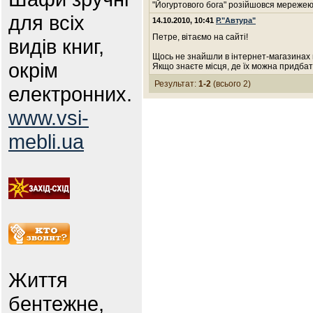
"Йогуртового бога" розійшовся мережею
для всіх
14.10.2010, 10:41
Р."Автура"
Петре, вітаємо на сайті!
видів книг,
Щось не знайшли в інтернет-магазинах 
окрім
Якщо знаєте місця, де їх можна придбати
Результат:
1-2
(всього 2)
електронних.
www.vsi-
mebli.ua
Життя
бентежне,