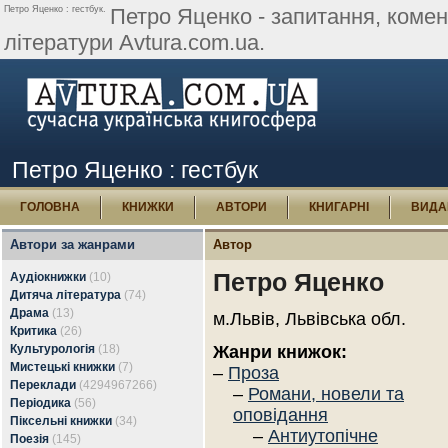
Петро Яценко : гестбук.
Петро Яценко - запитання, комента
літератури Avtura.com.ua.
Петро Яценко : гестбук
ГОЛОВНА
КНИЖКИ
АВТОРИ
КНИГАРНІ
ВИДА
Автори за жанрами
Автор
Петро Яценко
Аудіокнижки
(10)
Дитяча література
(74)
Драма
(13)
м.Львів, Львівська обл.
Критика
(26)
Культурологія
(18)
Жанри книжок:
Мистецькі книжки
(7)
–
Проза
Переклади
(4294967266)
–
Романи, новели та
Періодика
(56)
оповідання
Піксельні книжки
(34)
–
Антиутопічне
Поезія
(145)