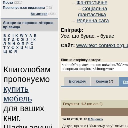
–
Фантастичне
Проза
(221)
Пропонується видавцям
(13)
–
Соціальна
фантастика
Всі автори
(336)
–
Родинна сага
Автори за першою літерою
прізвища
Епіграф:
Усе, що буває, - буває
B
C
I
K
W
Y
А
Б
В
Г
Д
Є
Ж
З
І
К
Л
М
Н
О
П
Р
С
Сайт:
www.text-context.org.
Т
У
Ф
Х
Ц
Ч
Ш
Щ
Ю
Я
Лінк на сторінку автора:
Книголюбам
пропонуємо
Біографія
Книжки
(7)
Ге
купить
мебель
Результат:
1-2
(всього 2)
для ваших
книг.
14.10.2010, 11:10
П.Яценко
Шафи зручні
Дякую, що ви є ) "Львівську сагу", як ме