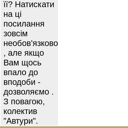
її? Натискати
на ці
посилання
зовсім
необов’язково
, але якщо
Вам щось
впало до
вподоби -
дозволяємо .
З повагою,
колектив
"Автури".