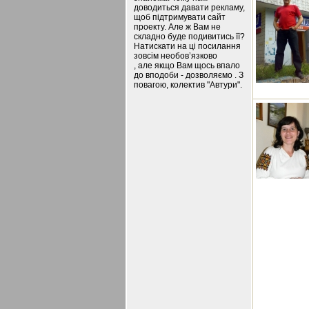
доводиться давати рекламу,
щоб підтримувати сайт
проекту. Але ж Вам не
складно буде подивитись її?
Натискати на ці посилання
зовсім необов’язково
, але якщо Вам щось впало
до вподоби - дозволяємо . З
повагою, колектив "Автури".