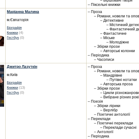
– Віршовані твори
– Піксельні книжки
Маріанна Малина
– Проза
– Романи, новели та опо
м.Євпаторія
– Детективне
– Містичний детек
Біографія
– Фантастичний д
Книжки
(4)
– Фантастичне
Гестбук
(0)
– Міське
– Молодіжне
– Збірки прози
– Авторські колонки
– Періодика
– Часописи
Дмитро Лазуткін
– Проза
– Романи, новели та опо
м.Київ
– Мандрівне
– Путівні нотатки
Біографія
– Авторська проза
Книжки
(13)
– Збірки прози
Гестбук
(0)
– Цикли різножанрови
– Вибране різних рокі
– Поезія
– Збірки лірики
– Верлібр
– Поетичні антології
– Переклади
– Поетичні переклади
– Переклади сучасні
– Антології
– Періодика