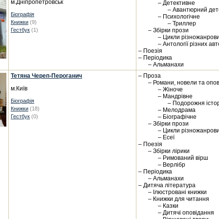
м.Дніпропетровськ
– Детективне
– Авантюрний дет
Біографія
– Психологічне
Книжки
(9)
– Триллер
Гестбук
(1)
– Збірки прози
– Цикли різножанрови
– Антології різних авт
– Поезія
– Періодика
– Альманахи
Тетяна Череп-Пероганич
– Проза
– Романи, новели та опо
м.Київ
– Жіноче
– Мандрівне
Біографія
– Подорожня істо
Книжки
(18)
– Мелодрама
Гестбук
(0)
– Біографічне
– Збірки прози
– Цикли різножанрови
– Есеї
– Поезія
– Збірки лірики
– Римований вірш
– Верлібр
– Періодика
– Альманахи
– Дитяча література
– Ілюстровані книжки
– Книжки для читання
– Казки
– Дитячі оповідання