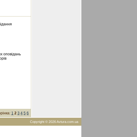
відання
х оповідань
орів
рінка:
1
2
3
4
5
6
Copyright © 2026 Avtura.com.ua