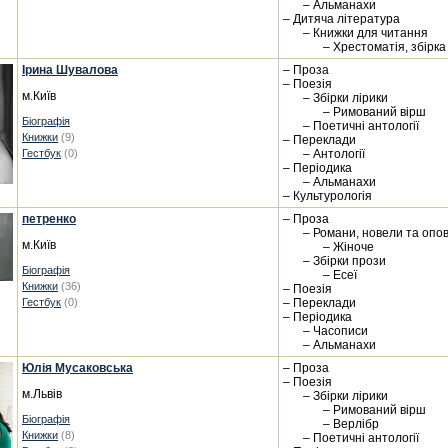
– Альманахи
– Дитяча література
– Книжки для читання
– Хрестоматія, збірка
Ірина Шувалова
– Проза
– Поезія
м.Київ
– Збірки лірики
– Римований вірш
Біографія
– Поетичні антології
Книжки
(9)
– Переклади
Гестбук
(0)
– Антології
– Періодика
– Альманахи
– Культурологія
петренко
– Проза
– Романи, новели та опо
м.Київ
– Жіноче
– Збірки прози
Біографія
– Есеї
Книжки
(36)
– Поезія
Гестбук
(0)
– Переклади
– Періодика
– Часописи
– Альманахи
Юлія Мусаковська
– Проза
– Поезія
м.Львів
– Збірки лірики
– Римований вірш
Біографія
– Верлібр
Книжки
(8)
– Поетичні антології