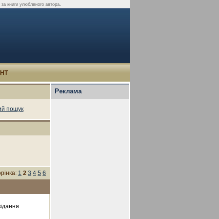
 за книги улюбленого автора.
УНТ
Реклама
й пошук
рінка:
1
2
3
4
5
6
відання