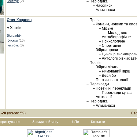
Гестбук
(2)
– Періодика
– Часописи
– Альманахи
Олег Коцарев
– Проза
– Романи, новели та опо
м.Харків
– Міське
– Молодіжне
Біографія
– Автобіографічне
Книжки
(15)
– Психологічне
Гестбук
(0)
– Спортивне
– Збірки прози
– Цикли різножанрови
– Антології різних авт
– Поезія
– Збірки лірики
– Римований вірш
– Верлібр
– Поетичні антології
– Переклади
– Поетичні переклади
– Переклади сучасні
– Антології
– Періодика
– Альманахи
1-20
(всього 59)
Сто
користування
Засади рейтингу
ЧаПи
Контакти