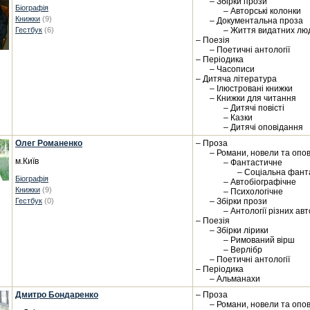
– Збірки прози
Біографія
– Авторські колонки
Книжки
(9)
– Документальна проза
Гестбук
(6)
– Життя видатних лю
– Поезія
– Поетичні антології
– Періодика
– Часописи
– Дитяча література
– Ілюстровані книжки
– Книжки для читання
– Дитячі повісті
– Казки
– Дитячі оповідання
Олег Романенко
– Проза
– Романи, новели та опо
м.Київ
– Фантастичне
– Соціальна фант
Біографія
– Автобіографічне
Книжки
(9)
– Психологічне
Гестбук
(0)
– Збірки прози
– Антології різних авт
– Поезія
– Збірки лірики
– Римований вірш
– Верлібр
– Поетичні антології
– Періодика
– Альманахи
Дмитро Бондаренко
– Проза
– Романи, новели та опо