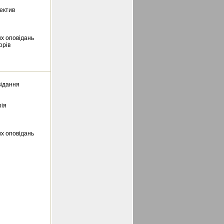
ектив
х оповідань
орів
відання
рія
х оповідань