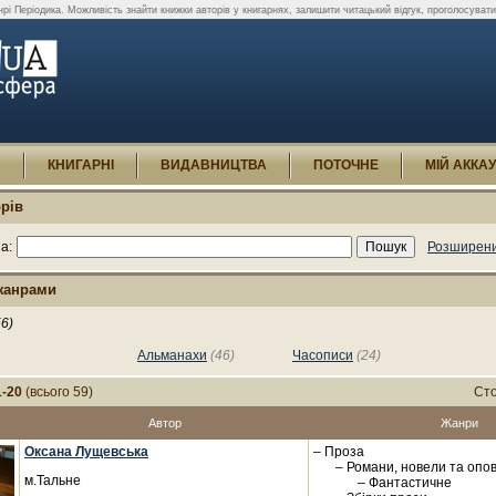
рі Періодика. Можливість знайти книжки авторів у книгарнях, залишити читацький відгук, проголосувати
И
КНИГАРНІ
ВИДАВНИЦТВА
ПОТОЧНЕ
МІЙ АККА
рів
а:
Розширени
жанрами
56)
Альманахи
(46)
Часописи
(24)
1-20
(всього 59)
Сто
Автор
Жанри
Оксана Лущевська
– Проза
– Романи, новели та опо
м.Тальне
– Фантастичне