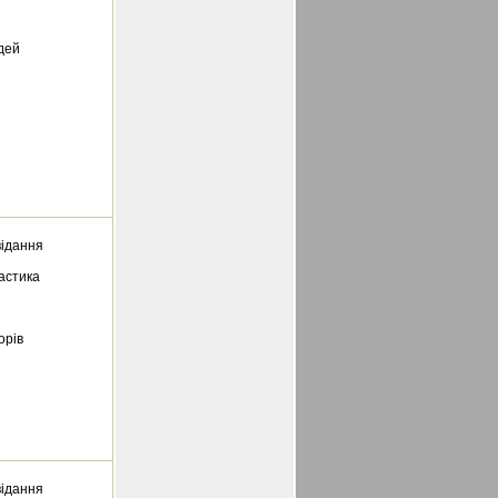
дей
відання
астика
орів
відання