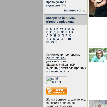
Пропонується
видавцям
(13)
Всі автори
(336)
Автори за першою
літерою прізвища
B
C
I
K
W
Y
А
Б
В
Г
Д
Є
Ж
З
І
К
Л
М
Н
О
П
Р
С
Т
У
Ф
Х
Ц
Ч
Ш
Щ
Ю
Я
Книголюбам пропонуємо
купить мебель
для ваших книг.
Шафи зручні для всіх
видів книг, окрім електронних.
www.vsi-mebli.ua
Життя бентежне, але не зле,
як казала одна наша
знайома. Тому нам