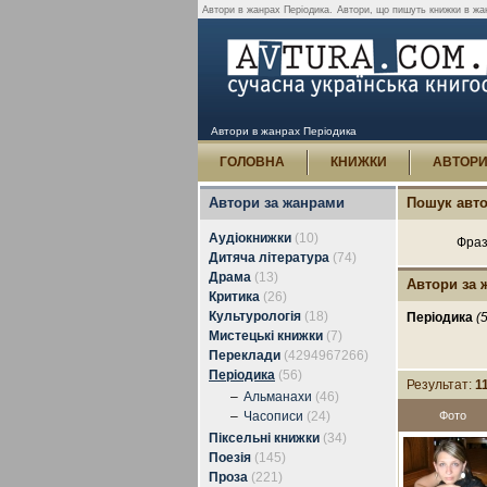
Автори в жанрах Періодика.
Автори, що пишуть книжки в жан
Автори в жанрах Періодика
ГОЛОВНА
КНИЖКИ
АВТОР
Автори за жанрами
Пошук авто
Аудіокнижки
(10)
Фраз
Дитяча література
(74)
Драма
(13)
Автори за 
Критика
(26)
Культурологія
(18)
Періодика
(
Мистецькі книжки
(7)
Переклади
(4294967266)
Періодика
(56)
Результат:
1
–
Альманахи
(46)
–
Часописи
(24)
Фото
Піксельні книжки
(34)
Поезія
(145)
Проза
(221)