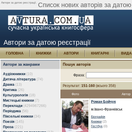
Автори за датою реєстрації.
Список нових авторів за датою 
Автори за датою реєстрації
ГОЛОВНА
КНИЖКИ
АВТОРИ
КНИГАРНІ
ВИДА
Автори за жанрами
Пошук авторів
Аудіокнижки
(10)
Фраза:
Дитяча література
(74)
Драма
(13)
Результат:
151-160
(всього 358)
Критика
(26)
Фото
Автор
Культурологія
(18)
Мистецькі книжки
(7)
Роман Бойчук
Переклади
(4294967266)
м.Івано-Франківськ
Періодика
(56)
Піксельні книжки
(34)
Біографія
Поезія
(145)
Книжки
(2)
Гестбук
(0)
Проза
(221)