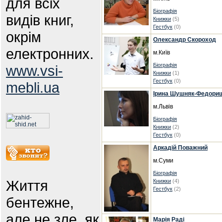
для всіх
Біографія
видів книг,
Книжки
(5)
Гестбук
(0)
окрім
Олександр Скороход
електронних.
м.Київ
Біографія
www.vsi-
Книжки
(1)
Гестбук
(0)
mebli.ua
Ірина Шушняк-Федори
м.Львів
Біографія
Книжки
(2)
Гестбук
(0)
Аркадій Поважний
м.Суми
Біографія
Життя
Книжки
(4)
Гестбук
(2)
бентежне,
але не зле, як
Марія Раді