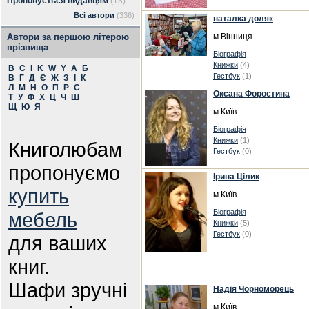
Пропонується видавцям
(13)
Всі автори
(336)
наталка доляк
Автори за першою літерою
м.Вінниця
прізвища
Біографія
Книжки
(4)
B
C
I
K
W
Y
А
Б
Гестбук
(1)
В
Г
Д
Є
Ж
З
І
К
Л
М
Н
О
П
Р
С
Оксана Форостина
Т
У
Ф
Х
Ц
Ч
Ш
Щ
Ю
Я
м.Київ
Біографія
Книжки
(1)
Книголюбам
Гестбук
(0)
пропонуємо
Ірина Цілик
купить
м.Київ
Біографія
мебель
Книжки
(5)
Гестбук
(0)
для ваших
книг.
Шафи зручні
Надія Чорноморець
м.Київ