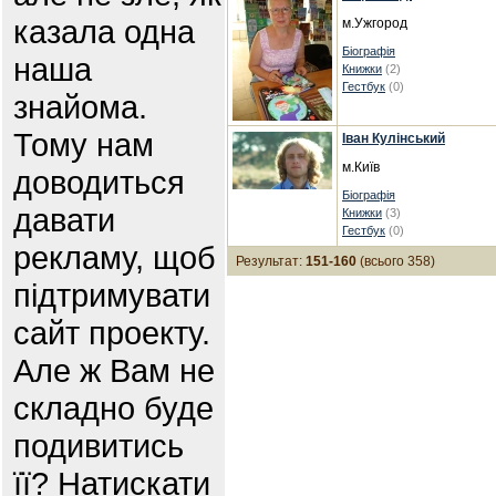
казала одна
м.Ужгород
Біографія
наша
Книжки
(2)
Гестбук
(0)
знайома.
Тому нам
Іван Кулінський
м.Київ
доводиться
Біографія
давати
Книжки
(3)
Гестбук
(0)
рекламу, щоб
Результат:
151-160
(всього 358)
підтримувати
сайт проекту.
Але ж Вам не
складно буде
подивитись
її? Натискати