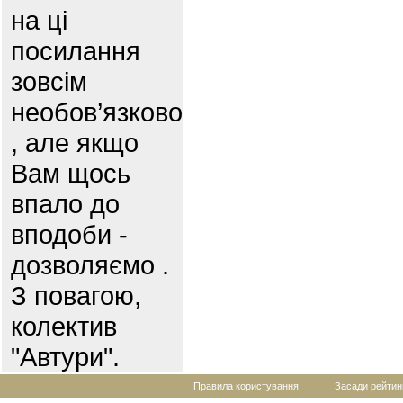
на ці
посилання
зовсім
необов’язково
, але якщо
Вам щось
впало до
вподоби -
дозволяємо .
З повагою,
колектив
"Автури".
Правила користування
Засади рейтин