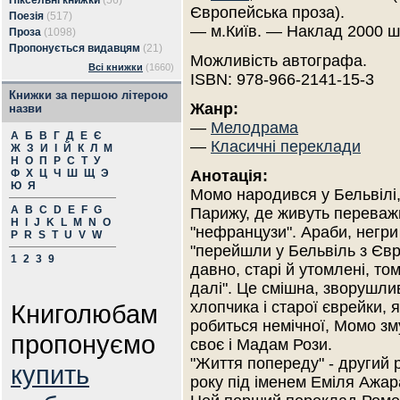
Піксельні книжки
(56)
Європейська проза).
Поезія
(517)
— м.Київ. — Наклад 2000 ш
Проза
(1098)
Пропонується видавцям
(21)
Можливість автографа.
Всі книжки
(1660)
ISBN: 978-966-2141-15-3
Книжки за першою літерою
Жанр:
назви
—
Мелодрама
А
Б
В
Г
Д
Е
Є
—
Класичні переклади
Ж
З
И
І
Й
К
Л
М
Н
О
П
Р
С
Т
У
Ф
Х
Ц
Ч
Ш
Щ
Э
Анотація:
Ю
Я
Момо народився у Бельвілі,
A
B
C
D
E
F
G
Парижу, де живуть переваж
H
I
J
K
L
M
N
O
"нефранцузи". Араби, негри і
P
R
S
T
U
V
W
"перейшли у Бельвіль з Єв
1
2
3
9
давно, старі й утомлені, то
далі". Це смішна, зворушлив
хлопчика і старої єврейки, 
Книголюбам
робиться немічної, Момо зм
пропонуємо
своє і Мадам Рози.
"Життя попереду" - другий 
купить
року під іменем Еміля Ажар