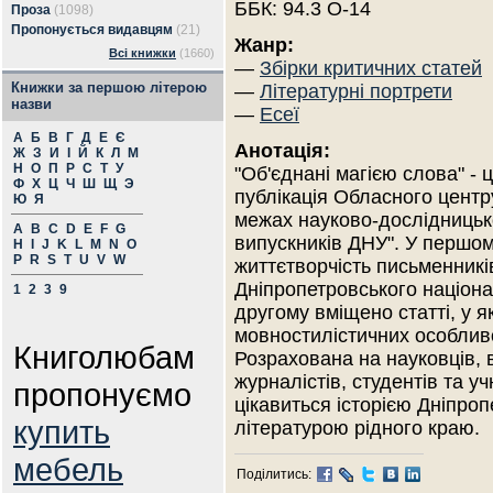
ББК: 94.3 О-14
Проза
(1098)
Пропонується видавцям
(21)
Жанр:
Всі книжки
(1660)
—
Збірки критичних статей
Книжки за першою літерою
—
Літературні портрети
назви
—
Есеї
А
Б
В
Г
Д
Е
Є
Анотація:
Ж
З
И
І
Й
К
Л
М
Н
О
П
Р
С
Т
У
"Об'єднані магією слова" - 
Ф
Х
Ц
Ч
Ш
Щ
Э
публікація Обласного центру
Ю
Я
межах науково-дослідницько
A
B
C
D
E
F
G
випускників ДНУ". У першом
H
I
J
K
L
M
N
O
P
R
S
T
U
V
W
життєтворчість письменників
Дніпропетровського націона
1
2
3
9
другому вміщено статті, у я
мовностилістичних особливо
Книголюбам
Розрахована на науковців, 
журналістів, студентів та у
пропонуємо
цікавиться історією Дніпро
купить
літературою рідного краю.
мебель
Поділитись: