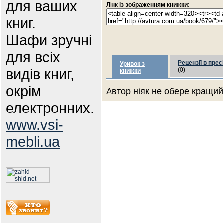
для ваших
Лінк із зображенням книжки:
книг.
Шафи зручні
для всіх
Рецензії в прес
Уривок з
видів книг,
(0)
книжки
окрім
Автор ніяк не обере кращий 
електронних.
www.vsi-
mebli.ua