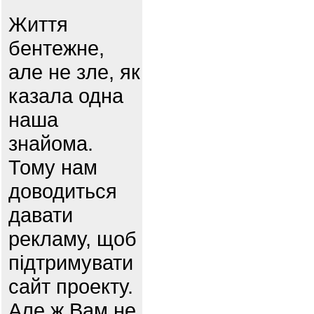
Життя
бентежне,
але не зле, як
казала одна
наша
знайома.
Тому нам
доводиться
давати
рекламу, щоб
підтримувати
сайт проекту.
Але ж Вам не