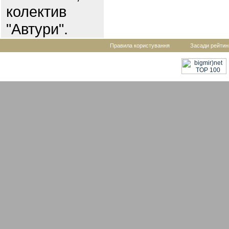
колектив
"Автури".
Правила користування
Засади рейтин