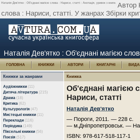
Наталія Дев'ятко : Об'єднані магією слова : Нариси, статті : Анотація, уривок з книги.
Автор 
слова : Нариси, статті. У жанрах Збірки крит
Наталія Дев'ятко : Об'єднані магією слова
ГОЛОВНА
КНИЖКИ
АВТОРИ
КНИГАРНІ
ВИДА
Книжки за жанрами
Книжка
Об'єднані магією с
Аудіокнижки
(11)
Дитяча література
(215)
Нариси, статті
Драма
(18)
Критика
(62)
Наталія Дев'ятко
Культурологія
(47)
Мистецькі книжки
(11)
— Пороги, 2011. — 228 с.
Переклади
(116)
— м.Дніпропетровськ. — На
Періодика
(149)
Піксельні книжки
(56)
ISBN: 978-617-518-117-1
Поезія
(517)