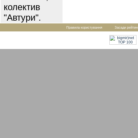
колектив
"Автури".
Правила користування
Засади рейтин