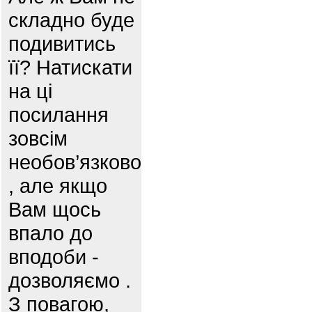
складно буде
подивитись
її? Натискати
на ці
посилання
зовсім
необов’язково
, але якщо
Вам щось
впало до
вподоби -
дозволяємо .
З повагою,