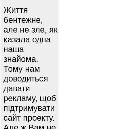
Життя
бентежне,
але не зле, як
казала одна
наша
знайома.
Тому нам
доводиться
давати
рекламу, щоб
підтримувати
сайт проекту.
Але ж Вам не