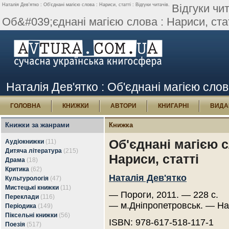
Наталія Дев'ятко : Об'єднані магією слова : Нариси, статті : Відгуки читачів.
Відгуки чи
Об&#039;єднані магією слова : Нариси, статт
Наталія Дев'ятко : Об'єднані магією слова
ГОЛОВНА
КНИЖКИ
АВТОРИ
КНИГАРНІ
ВИДА
Книжки за жанрами
Книжка
Об'єднані магією с
Аудіокнижки
(11)
Дитяча література
(215)
Нариси, статті
Драма
(18)
Критика
(62)
Наталія Дев'ятко
Культурологія
(47)
Мистецькі книжки
(11)
— Пороги, 2011. — 228 с.
Переклади
(116)
— м.Дніпропетровськ. — На
Періодика
(149)
Піксельні книжки
(56)
ISBN: 978-617-518-117-1
Поезія
(517)