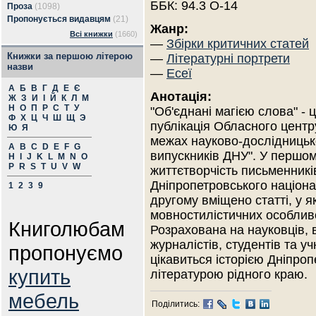
ББК: 94.3 О-14
Проза
(1098)
Пропонується видавцям
(21)
Жанр:
Всі книжки
(1660)
—
Збірки критичних статей
Книжки за першою літерою
—
Літературні портрети
назви
—
Есеї
А
Б
В
Г
Д
Е
Є
Анотація:
Ж
З
И
І
Й
К
Л
М
Н
О
П
Р
С
Т
У
"Об'єднані магією слова" - 
Ф
Х
Ц
Ч
Ш
Щ
Э
публікація Обласного центру
Ю
Я
межах науково-дослідницько
A
B
C
D
E
F
G
випускників ДНУ". У першом
H
I
J
K
L
M
N
O
P
R
S
T
U
V
W
життєтворчість письменників
Дніпропетровського націона
1
2
3
9
другому вміщено статті, у я
мовностилістичних особливо
Книголюбам
Розрахована на науковців, 
журналістів, студентів та у
пропонуємо
цікавиться історією Дніпро
купить
літературою рідного краю.
мебель
Поділитись: