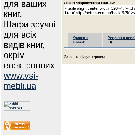
для ваших
Лінк із зображенням книжки:
книг.
Шафи зручні
для всіх
Уривок з
Рецензії в прес
видів книг,
книжки
(0)
окрім
Залиште відгук першим ...
електронних.
www.vsi-
mebli.ua