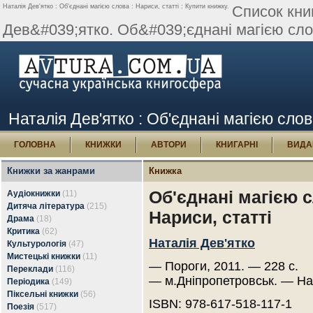
Наталія Дев'ятко : Об'єднані магією слова : Нариси, статті : Купити книжку.
Список кни
Дев&#039;ятко. Об&#039;єднані магією слов
Наталія Дев'ятко : Об'єднані магією слов
ГОЛОВНА
КНИЖКИ
АВТОРИ
КНИГАРНІ
ВИДА
Книжки за жанрами
Книжка
Об'єднані магією с
Аудіокнижки
(11)
Дитяча література
(215)
Нариси, статті
Драма
(18)
Критика
(62)
Наталія Дев'ятко
Культурологія
(47)
Мистецькі книжки
(11)
— Пороги, 2011. — 228 с.
Переклади
(116)
— м.Дніпропетровськ. — На
Періодика
(149)
Піксельні книжки
(56)
ISBN: 978-617-518-117-1
Поезія
(517)