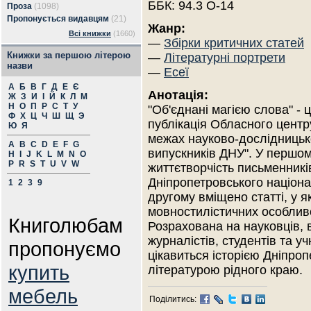
ББК: 94.3 О-14
Проза
(1098)
Пропонується видавцям
(21)
Жанр:
Всі книжки
(1660)
—
Збірки критичних статей
Книжки за першою літерою
—
Літературні портрети
назви
—
Есеї
А
Б
В
Г
Д
Е
Є
Анотація:
Ж
З
И
І
Й
К
Л
М
Н
О
П
Р
С
Т
У
"Об'єднані магією слова" - 
Ф
Х
Ц
Ч
Ш
Щ
Э
публікація Обласного центру
Ю
Я
межах науково-дослідницько
A
B
C
D
E
F
G
випускників ДНУ". У першом
H
I
J
K
L
M
N
O
P
R
S
T
U
V
W
життєтворчість письменників
Дніпропетровського націона
1
2
3
9
другому вміщено статті, у я
мовностилістичних особливо
Книголюбам
Розрахована на науковців, 
журналістів, студентів та у
пропонуємо
цікавиться історією Дніпро
купить
літературою рідного краю.
мебель
Поділитись: