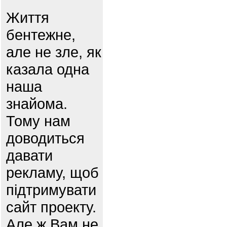
Життя
бентежне,
але не зле, як
казала одна
наша
знайома.
Тому нам
доводиться
давати
рекламу, щоб
підтримувати
сайт проекту.
Але ж Вам не