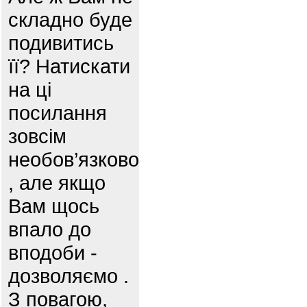
складно буде
подивитись
її? Натискати
на ці
посилання
зовсім
необов’язково
, але якщо
Вам щось
впало до
вподоби -
дозволяємо .
З повагою,