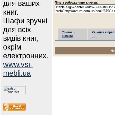
для ваших
Лінк із зображенням книжки:
книг.
Шафи зручні
для всіх
Уривок з
Рецензії в прес
видів книг,
книжки
(0)
окрім
Не
електронних.
www.vsi-
mebli.ua