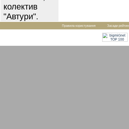
колектив
"Автури".
Правила користування
Засади рейтин