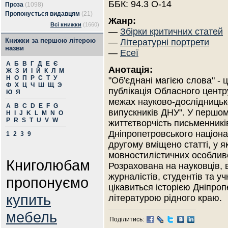
ББК: 94.3 О-14
Проза
(1098)
Пропонується видавцям
(21)
Жанр:
Всі книжки
(1660)
—
Збірки критичних статей
Книжки за першою літерою
—
Літературні портрети
назви
—
Есеї
А
Б
В
Г
Д
Е
Є
Анотація:
Ж
З
И
І
Й
К
Л
М
Н
О
П
Р
С
Т
У
"Об'єднані магією слова" - 
Ф
Х
Ц
Ч
Ш
Щ
Э
публікація Обласного центру
Ю
Я
межах науково-дослідницько
A
B
C
D
E
F
G
випускників ДНУ". У першом
H
I
J
K
L
M
N
O
P
R
S
T
U
V
W
життєтворчість письменників
Дніпропетровського націона
1
2
3
9
другому вміщено статті, у я
мовностилістичних особливо
Книголюбам
Розрахована на науковців, 
журналістів, студентів та у
пропонуємо
цікавиться історією Дніпро
купить
літературою рідного краю.
мебель
Поділитись: