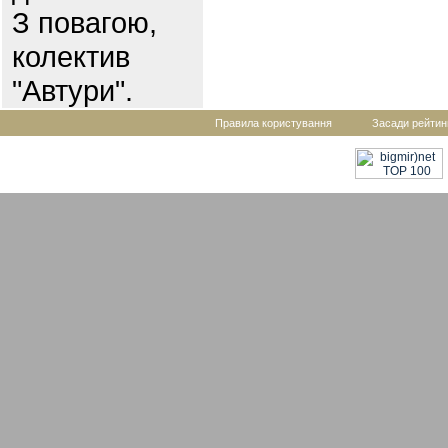
З повагою,
колектив
"Автури".
Правила користування
Засади рейтин