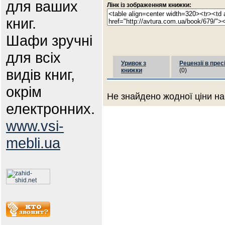
для ваших
Лінк із зображенням книжки:
книг.
Шафи зручні
для всіх
Уривок з
Рецензії в прес
видів книг,
книжки
(0)
окрім
Не знайдено жодної ціни на
електронних.
www.vsi-
mebli.ua