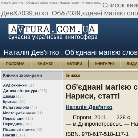
Наталія Дев'ятко : Об'єднані магією слова : Нариси, статті : Купити книжку.
Список кни
Дев&#039;ятко. Об&#039;єднані магією слов
Наталія Дев'ятко : Об'єднані магією слов
ГОЛОВНА
КНИЖКИ
АВТОРИ
КНИГАРНІ
ВИДА
Книжки за жанрами
Книжка
Об'єднані магією с
Аудіокнижки
(11)
Дитяча література
(215)
Нариси, статті
Драма
(18)
Критика
(62)
Наталія Дев'ятко
Культурологія
(47)
Мистецькі книжки
(11)
— Пороги, 2011. — 228 с.
Переклади
(116)
— м.Дніпропетровськ. — На
Періодика
(149)
Піксельні книжки
(56)
ISBN: 978-617-518-117-1
Поезія
(517)