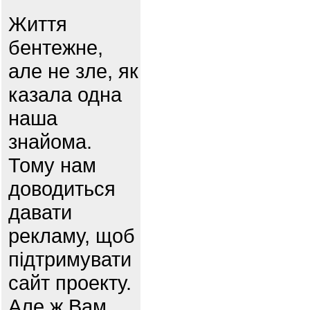
Життя
бентежне,
але не зле, як
казала одна
наша
знайома.
Тому нам
доводиться
давати
рекламу, щоб
підтримувати
сайт проекту.
Але ж Вам