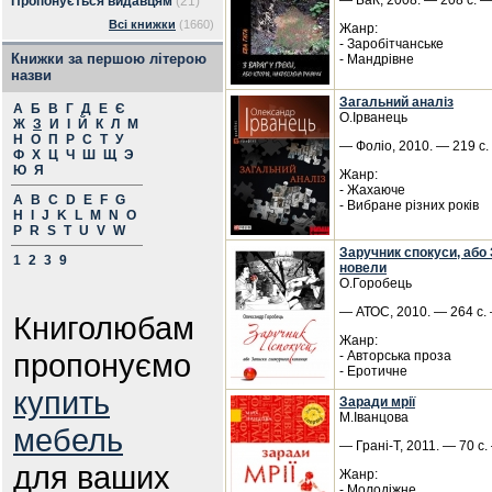
— БаК, 2008. — 208 с. —
Пропонується видавцям
(21)
Всі книжки
(1660)
Жанр:
- Заробітчанське
Книжки за першою літерою
- Мандрівне
назви
Загальний аналіз
А
Б
В
Г
Д
Е
Є
О.Ірванець
Ж
З
И
І
Й
К
Л
М
Н
О
П
Р
С
Т
У
— Фоліо, 2010. — 219 с.
Ф
Х
Ц
Ч
Ш
Щ
Э
Ю
Я
Жанр:
- Жахаюче
A
B
C
D
E
F
G
- Вибране різних років
H
I
J
K
L
M
N
O
P
R
S
T
U
V
W
Заручник спокуси, або 
1
2
3
9
новели
О.Горобець
— АТОС, 2010. — 264 с. 
Книголюбам
Жанр:
пропонуємо
- Авторська проза
- Еротичне
купить
Заради мрії
М.Іванцова
мебель
— Грані-Т, 2011. — 70 с.
для ваших
Жанр:
- Молодіжне