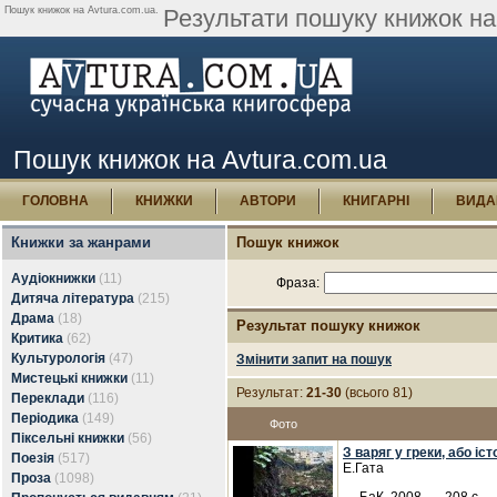
Пошук книжок на Avtura.com.ua.
Результати пошуку книжок на 
Пошук книжок на Avtura.com.ua
ГОЛОВНА
КНИЖКИ
АВТОРИ
КНИГАРНІ
ВИДА
Книжки за жанрами
Пошук книжок
Аудіокнижки
(11)
Фраза:
Дитяча література
(215)
Драма
(18)
Результат пошуку книжок
Критика
(62)
Культурологія
(47)
Змінити запит на пошук
Мистецькі книжки
(11)
Результат:
21-30
(всього 81)
Переклади
(116)
Періодика
(149)
Фото
Піксельні книжки
(56)
З варяг у греки, або іс
Поезія
(517)
Е.Гата
Проза
(1098)