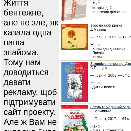
Життя
- Есеї
- історія ідей
бентежне,
- політична філософія
але не зле, як
Зросла собі квітка
казала одна
Д.Матіяш
— Грані-Т, 2009. — 120 
наша
Жанр:
- Казки для дорослих
знайома.
- Поезія
- Казки
Тому нам
Залюблені в сонце. Дру
С.Процюк
доводиться
— Грані-Т, 2008. — 64 с.
давати
Жанр:
- Дитячі повісті
рекламу, щоб
підтримувати
Заєць та чарівний бар
сайт проекту.
Е.Заржицька
— Талант, 2017. — 64 с.
Але ж Вам не
Жанр:
- Дитяча література