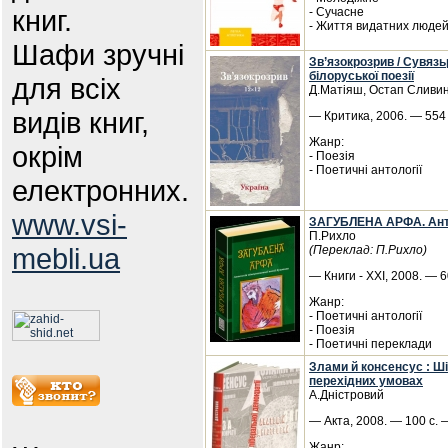
книг.
- Сучасне
- Життя видатних люде
Шафи зручні
Зв’язокрозрив / Сувязь
білоруської поезії
для всіх
Д.Матіяш, Остап Сливин
видів книг,
— Критика, 2006. — 554 
Жанр:
окрім
- Поезія
- Поетичні антології
електронних.
www.vsi-
ЗАГУБЛЕНА АРФА. Антол
П.Рихло
mebli.ua
(Переклад: П.Рихло)
— Книги - ХХІ, 2008. — 6
Жанр:
- Поетичні антології
- Поезія
- Поетичні переклади
Злами й консенсус : Ші
перехідних умовах
А.Дністровий
— Акта, 2008. — 100 с. 
Жанр: