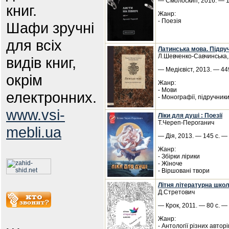
— Смолоскип, 2016. — 1
книг.
Жанр:
- Поезія
Шафи зручні
для всіх
Латинська мова. Підру
Л.Шевченко-Савчинська,
видів книг,
— Медієвіст, 2013. — 449
окрім
Жанр:
- Мови
електронних.
- Монографії, підручник
www.vsi-
Ліки для душі : Поезії
Т.Череп-Пероганич
mebli.ua
— Дія, 2013. — 145 с. — 
Жанр:
- Збірки лірики
- Жіноче
- Віршовані твори
Літня літературна шко
Д.Стретович
— Крок, 2011. — 80 с. —
Жанр:
- Антології різних авторі