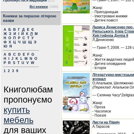
— Грані-Т, 2007. — 112 
Пропонується видавцям
(21)
Всі книжки
(1660)
Жанр:
- Пригодницьке
Книжки за першою літерою
- Ілюстровані книжки
назви
- Дитячі повісті
Лариса Денисенко про 
А
Б
В
Г
Д
Е
Є
Рильського, Ігора Стра
Ж
З
И
І
Й
К
Л
М
Хрістофера Деппа ІІ
Н
О
П
Р
С
Т
У
Л.Денисенко
Ф
Х
Ц
Ч
Ш
Щ
Э
Ю
Я
— Грані-Т, 2008. — 128 
A
B
C
D
E
F
G
Жанр:
H
I
J
K
L
M
N
O
- Життя видатних люде
P
R
S
T
U
V
W
- Дитячі оповідання
- Історія
1
2
3
9
Літературно-мистецьки
журнал
О.Апальков, Шеляженко 
Книголюбам
(Переклад: Апальков О
— Склянка Часу*Zeitglas
пропонуємо
Жанр:
купить
- Проза
- Часописи
- Поезія
мебель
Листи на Північ
А.Тарасов
для ваших