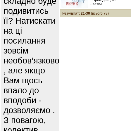
складно буде
- Пригодницьке
- Казки
подивитись
Результат:
21-30
(всього 78)
її? Натискати
на ці
посилання
зовсім
необов’язково
, але якщо
Вам щось
впало до
вподоби -
дозволяємо .
З повагою,
колектив