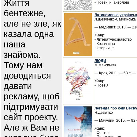
Життя
- Поетичні антології
бентежне,
Латиномовна українськ
Л.Шевченко-Савчинська
але не зле, як
— Медієвіст, 2013. — 218
казала одна
Жанр:
- Літературознавство
наша
- Козаччина
- Історичне
знайома.
ЛЮДИ
Тому нам
М.Максим'як
доводиться
— Крок, 2011. — 63 с. —
Жанр:
давати
- Поезія
рекламу, щоб
підтримувати
Легенда про юну Весн
Н.Дев'ятко
сайт проекту.
— Мачулин, 2015. — 92 с
Але ж Вам не
Жанр:
- Фентезі