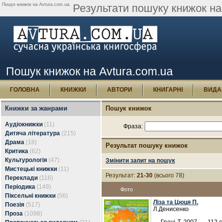
Пошук книжок на Avtura.com.ua.
Результати пошуку книжок на 
Пошук книжок на Avtura.com.ua
ГОЛОВНА
КНИЖКИ
АВТОРИ
КНИГАРНІ
ВИДА
Книжки за жанрами
Пошук книжок
Аудіокнижки
(11)
Фраза:
Дитяча література
(215)
Драма
(18)
Результат пошуку книжок
Критика
(62)
Культурологія
(47)
Змінити запит на пошук
Мистецькі книжки
(11)
Результат:
21-30
(всього 78)
Переклади
(116)
Періодика
(149)
Фото
Піксельні книжки
(56)
Ліза та Цюця П.
Поезія
(517)
Л.Денисенко
Проза
(1098)