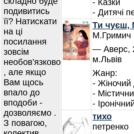
складно буде
- Казки
подивитись
- Дитячі 
її? Натискати
Ти чуєш,
на ці
М.Гримич
посилання
— Аверс, 
зовсім
м.Львів
необов’язково
, але якщо
Жанр:
Вам щось
- Жіночий
впало до
- Містичн
вподоби -
- Іронічни
дозволяємо .
тихо
З повагою,
петренко
колектив