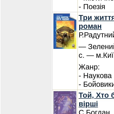
- Поезія
Три життя
роман
Р.Радутни
— Зелений
с. — м.Киї
Жанр:
- Наукова
- Бойовик
Той, Хто 
вірші
С.Богдан