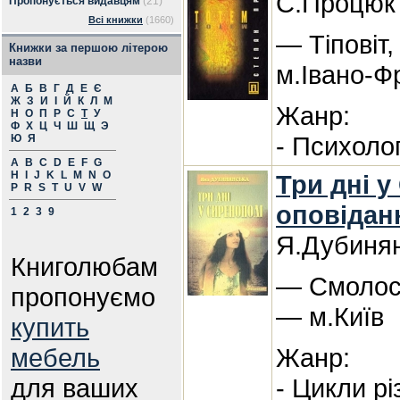
С.Процюк
Пропонується видавцям
(21)
Всі книжки
(1660)
— Тіповіт,
Книжки за першою літерою
назви
м.Івано-Ф
А
Б
В
Г
Д
Е
Є
Ж
З
И
І
Й
К
Л
М
Жанр:
Н
О
П
Р
С
Т
У
Ф
Х
Ц
Ч
Ш
Щ
Э
- Психоло
Ю
Я
A
B
C
D
E
F
G
H
I
J
K
L
M
N
O
Три дні у
P
R
S
T
U
V
W
оповідан
1
2
3
9
Я.Дубиня
Книголюбам
— Смолоск
пропонуємо
— м.Київ
купить
мебель
Жанр:
для ваших
- Цикли р