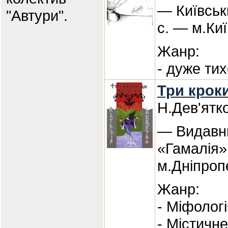
— Київськ
"Автури".
с. — м.Киї
Жанр:
- дуже ти
Три кроки
Н.Дев'ятк
— Видавни
«Гамалія»
м.Дніпроп
Жанр:
- Міфолог
- Містичне