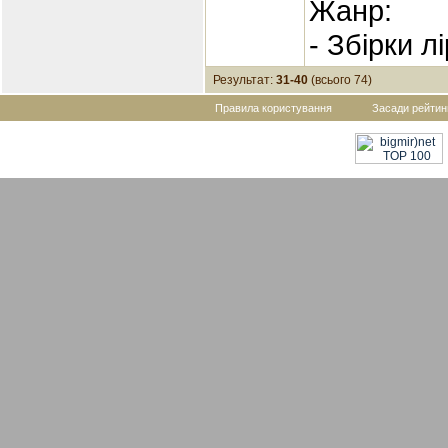
Жанр:
- Збірки л
Результат:
31-40
(всього 74)
Правила користування
Засади рейтин