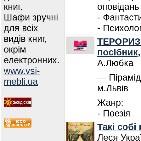
книг.
оповідань
Шафи зручні
- Фантаст
для всіх
- Психоло
видів книг,
ТЕРОРИЗМ
окрім
посібник,
електронних.
А.Любка
www.vsi-
— Пірамід
mebli.ua
м.Львів
Жанр:
- Поезія
Такі собі
Леся Укра