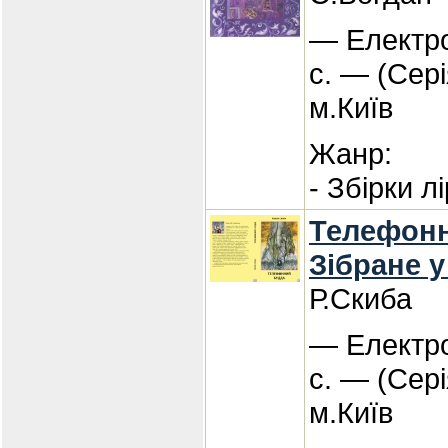
— Електро
с. — (Сері
м.Київ
Жанр:
- Збірки л
Телефонн
Зібране у
Р.Скиба
— Електро
с. — (Сері
м.Київ