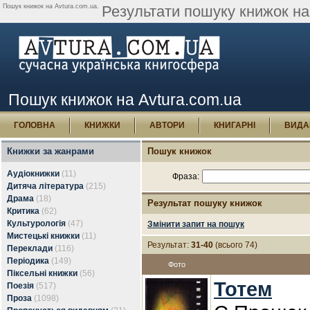
Пошук книжок на Avtura.com.ua.
Результати пошуку книжок на 
Пошук книжок на Avtura.com.ua
ГОЛОВНА
КНИЖКИ
АВТОРИ
КНИГАРНІ
ВИДА
Книжки за жанрами
Пошук книжок
Аудіокнижки
(11)
Фраза:
Дитяча література
(215)
Драма
(18)
Результат пошуку книжок
Критика
(62)
Культурологія
(47)
Змінити запит на пошук
Мистецькі книжки
(11)
Результат:
31-40
(всього 74)
Переклади
(116)
Періодика
(149)
Фото
Піксельні книжки
(56)
Тотем
Поезія
(517)
Проза
(1098)