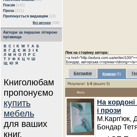
Поезія
(145)
Проза
(221)
Пропонується видавцям
(13)
Всі автори
(336)
Автори за першою літерою
прізвища
B
C
I
K
W
Y
А
Б
В
Г
Д
Є
Ж
З
І
К
Лінк на сторінку автора:
Л
М
Н
О
П
Р
С
Т
У
Ф
Х
Ц
Ч
Ш
Щ
Ю
Я
Біографія
Ге
Книжки
(5)
Книголюбам
Результат:
1-5
(всього 5)
пропонуємо
Фото
купить
На кордоні 
і прози
мебель
М.Карп'юк, 
для ваших
Бондар Тетя
книг.