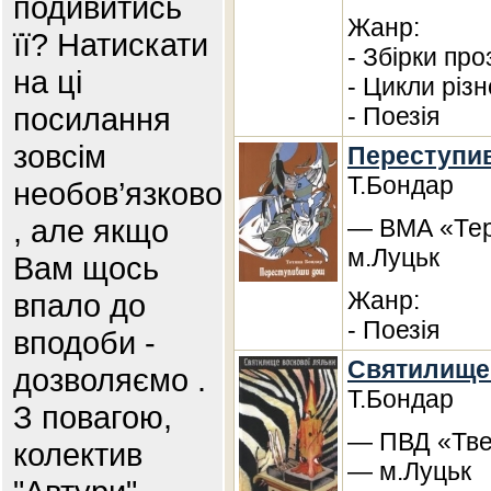
подивитись
Жанр:
її? Натискати
- Збірки про
на ці
- Цикли різ
посилання
- Поезія
зовсім
Переступи
Т.Бондар
необов’язково
, але якщо
— ВМА «Тер
м.Луцьк
Вам щось
Жанр:
впало до
- Поезія
вподоби -
Святилище 
дозволяємо .
Т.Бондар
З повагою,
— ПВД «Твер
колектив
— м.Луцьк