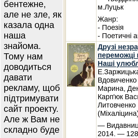
бентежне,
м.Луцьк
але не зле, як
Жанр:
казала одна
- Поезія
наша
- Поетичні а
знайома.
Друзі незра
Тому нам
переможці к
Наші улюбл
доводиться
Е.Заржицька
давати
Вдовиченко
рекламу, щоб
Марина, Де
Карп'юк Вас
підтримувати
Литовченко
сайт проекту.
(Міхаліцина
Але ж Вам не
— Видавниц
складно буде
2014. — 128