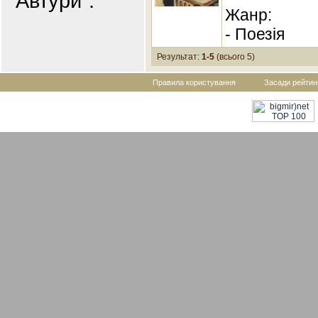
"Автури".
Жанр:
- Поезія
Результат:
1-5
(всього 5)
Правила користування
Засади рейтин