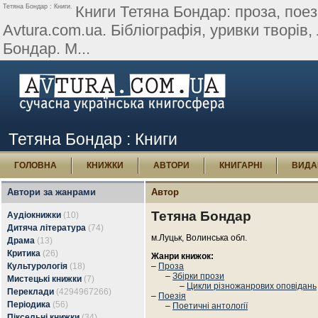
Тетяна Бондар : Книги.
Книги Тетяна Бондар: проза, поезі
Avtura.com.ua. Бібліографія, уривки творів, л
Бондар. М...
Тетяна Бондар : Книги
ГОЛОВНА
КНИЖКИ
АВТОРИ
КНИГАРНІ
ВИДА
Автори за жанрами
Автор
Тетяна Бондар
Аудіокнижки
(10)
Дитяча література
(74)
м.Луцьк, Волинська обл.
Драма
(13)
Критика
(26)
Жанри книжок:
Культурологія
(18)
–
Проза
–
Збірки прози
Мистецькі книжки
(7)
–
Цикли різножанрових оповідань
Переклади
(4294967266)
–
Поезія
Періодика
(56)
–
Поетичні антології
Піксельні книжки
(34)