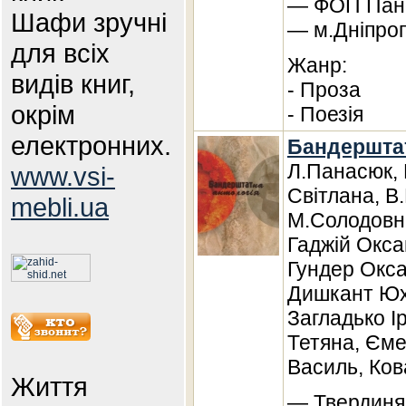
— ФОП Панов
Шафи зручні
— м.Дніпро
для всіх
Жанр:
видів книг,
- Проза
окрім
- Поезія
електронних.
Бандерштат
Л.Панасюк, 
www.vsi-
Світлана, В
mebli.ua
М.Солодовн
Гаджій Окса
Гундер Окса
Дишкант Юх
Загладько І
Тетяна, Єме
Василь, Ков
Життя
— Твердиня,