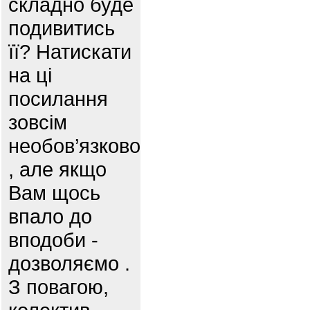
складно буде
подивитись
її? Натискати
на ці
посилання
зовсім
необов’язково
, але якщо
Вам щось
впало до
вподоби -
дозволяємо .
З повагою,