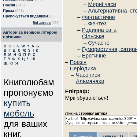
–
Мирні часи
Поезія
(145)
–
Альтернативна іст
Проза
(221)
Пропонується видавцям
(13)
–
Фантастичне
–
Фентезі
Всі автори
(336)
–
Родинна сага
Автори за першою літерою
–
Сільське
прізвища
–
Сучасне
B
C
I
K
W
Y
А
Б
–
Гумористичне, сатир
В
Г
Д
Є
Ж
З
І
К
Л
М
Н
О
П
Р
С
–
Еротичне
Т
У
Ф
Х
Ц
Ч
Ш
–
Поезія
Щ
Ю
Я
–
Періодика
–
Часописи
Книголюбам
–
Альманахи
пропонуємо
Епіграф:
Мрії збуваються!
купить
мебель
Лінк на сторінку автора:
для ваших
книг.
Книжки
(11)
Г