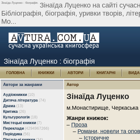
Зінаїда Луценко : біографія.
Зінаїда Луценко на сайті сучасн
Бібліографія, біографія, уривки творів, літе
Мо...
Зінаїда Луценко : біографія
ГОЛОВНА
КНИЖКИ
АВТОРИ
КНИГАРНІ
ВИДА
Автори за жанрами
Автор
Зінаїда Луценко
Аудіокнижки
(10)
Дитяча література
(74)
Драма
(13)
м.Монастирище, Черкаська 
Критика
(26)
Культурологія
(18)
Жанри книжок:
Мистецькі книжки
(7)
–
Проза
Переклади
(4294967266)
–
Романи, новели та опо
Періодика
(56)
–
Історичне
Піксельні книжки
(34)