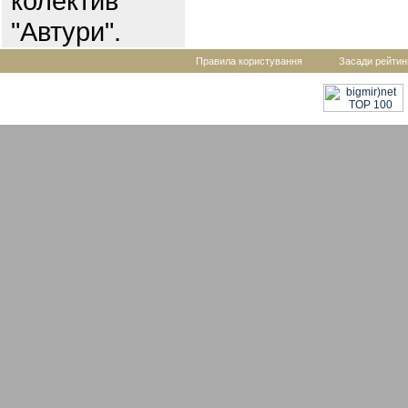
колектив
"Автури".
Правила користування
Засади рейтин