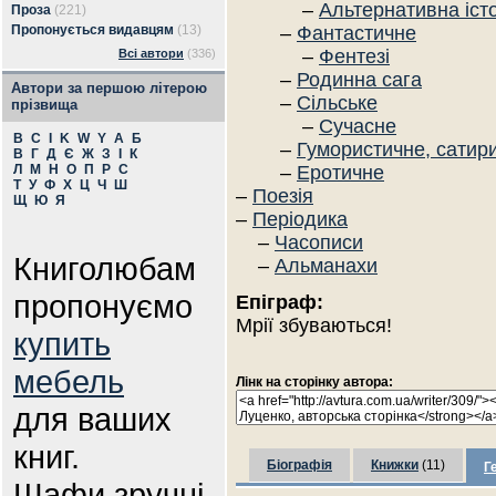
–
Альтернативна іст
Проза
(221)
Пропонується видавцям
(13)
–
Фантастичне
–
Фентезі
Всі автори
(336)
–
Родинна сага
Автори за першою літерою
–
Сільське
прізвища
–
Сучасне
B
C
I
K
W
Y
А
Б
–
Гумористичне, сатир
В
Г
Д
Є
Ж
З
І
К
Л
М
Н
О
П
Р
С
–
Еротичне
Т
У
Ф
Х
Ц
Ч
Ш
–
Поезія
Щ
Ю
Я
–
Періодика
–
Часописи
Книголюбам
–
Альманахи
пропонуємо
Епіграф:
Мрії збуваються!
купить
мебель
Лінк на сторінку автора:
для ваших
книг.
Біографія
Книжки
(11)
Г
Шафи зручні