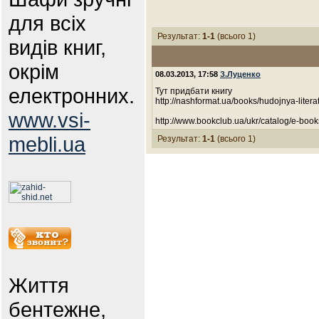
для всіх
Результат:
1-1
(всього 1)
видів книг,
окрім
08.03.2013, 17:58
З.Луценко
електронних.
Тут придбати книгу
http://nashformat.ua/books/hudojnya-lite
www.vsi-
http://www.bookclub.ua/ukr/catalog/e-bo
mebli.ua
Результат:
1-1
(всього 1)
Життя
бентежне,