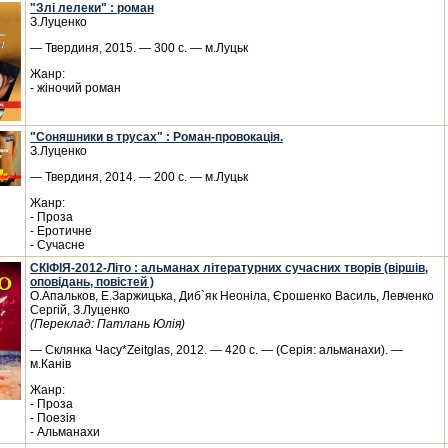
"Злі лелеки" : роман
З.Луценко
— Твердиня, 2015. — 300 с. — м.Луцьк
Жанр:
- жіночий роман
"Соняшники в трусах" : Роман-провокація.
З.Луценко
— Твердиня, 2014. — 200 с. — м.Луцьк
Жанр:
- Проза
- Еротичне
- Сучасне
СКІФІЯ-2012-Літо : альманах літературних сучасних творів (віршів,
оповідань, повістей )
О.Апальков, Е.Заржицька, Диб`як Неоніла, Єрошенко Василь, Левченко
Сергій, З.Луценко
(Переклад: Патлань Юлія)
— Склянка Часу*Zeitglas, 2012. — 420 с. — (Серія: альманахи). —
м.Канів
Жанр:
- Проза
- Поезія
- Альманахи