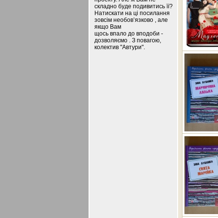
складно буде подивитись її?
Натискати на ці посилання
зовсім необов’язково , але
якщо Вам
щось впало до вподоби -
дозволяємо . З повагою,
колектив "Автури".