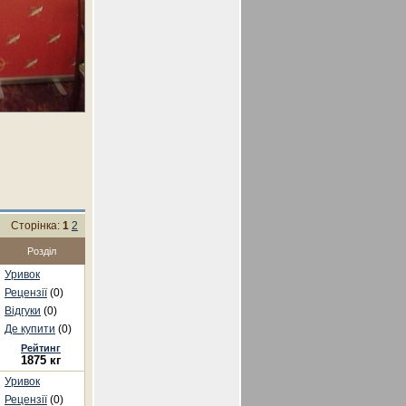
Сторінка:
1
2
Розділ
Уривок
Рецензії
(0)
Відгуки
(0)
Де купити
(0)
Рейтинг
1875 кг
Уривок
Рецензії
(0)