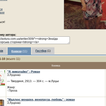
си
ахи
ься!
інку автора:
ія
Гестбук
(1)
Книжки
(11)
1-10
(всього 11)
Книжка
"Я, миколайко" : Роман
З.Луценко
— Твердиня, 2913. — 304 с. — м.Луцьк
Жанр:
- Проза
"Мадлен: менархе, менопауза, любовь" : роман
З.Луценко