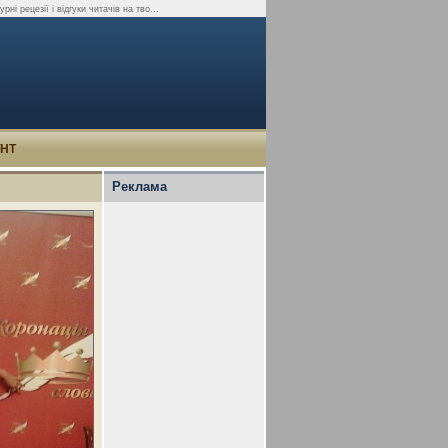
ні рецезії і відгуки читачів на тво...
УНТ
Реклама