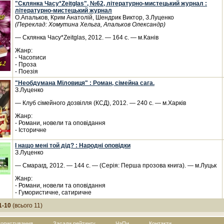
"Склянка Часу*Zeitglas", №62, літературно-мистецький журнал :
літературно-мистецький журнал
О.Апальков, Крим Анатолій, Шендрик Виктор, З.Луценко
(Переклад: Хомутина Хельга, Апальков Олександр)
— Склянка Часу*Zeitglas, 2012. — 164 с. — м.Канів
Жанр:
- Часописи
- Проза
- Поезія
"Необдумана Міловиця" : Роман, сімейна сага.
З.Луценко
— Клуб сімейного дозвілля (КСД), 2012. — 240 с. — м.Харків
Жанр:
- Романи, новели та оповідання
- Історичне
І нащо мені той дід? : Народні оповідки
З.Луценко
— Смарагд, 2012. — 144 с. — (Серія: Перша прозова книга). — м.Луцьк
Жанр:
- Романи, новели та оповідання
- Гумористичне, сатиричне
1-10
(всього 11)
користування
Засади рейтингу
ЧаПи
Контакти