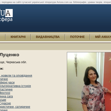
, періодика на сайті сучасної української літератури Avtura.com.ua. Бібліографія, уривки творів, літератур
И
КНИГАРНІ
ВИДАВНИЦТВА
ПОТОЧНЕ
МІЙ АККА
 Луценко
ще, Черкаська обл.
ок:
 новели та оповідання
оричне
Мирні часи
Альтернативна історія
тастичне
Фентезі
инна сага
ьське
Сучасне
ористичне, сатиричне
тичне