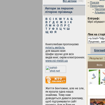
Всі автори
(336)
–
Поезія
–
Періодика
Автори за першою
–
Часопи
літерою прізвища
–
Альман
Епіграф:
B
C
I
K
W
Y
А
Б
Мрії збувают
В
Г
Д
Є
Ж
З
І
К
Л
М
Н
О
П
Р
С
Т
У
Ф
Х
Ц
Ч
Ш
Щ
Ю
Я
Лінк на стор
Книголюбам пропонуємо
купить мебель
Біограф
для ваших книг.
Шафи зручні для всіх
видів книг, окрім електронних.
Результат:
www.vsi-mebli.ua
Фото
Життя бентежне, але не зле,
як казала одна наша
знайома. Тому нам
доводиться давати рекламу,
щоб підтримувати сайт
проекту. Але ж Вам не