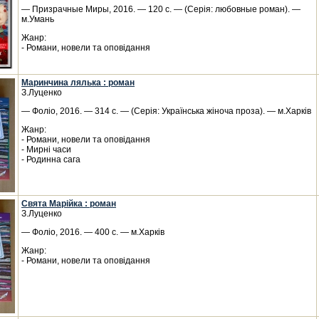
— Призрачные Миры, 2016. — 120 с. — (Серія: любовные роман). —
м.Умань
Жанр:
- Романи, новели та оповідання
Маринчина лялька : роман
З.Луценко
— Фоліо, 2016. — 314 с. — (Серія: Українська жіноча проза). — м.Харків
Жанр:
- Романи, новели та оповідання
- Мирні часи
- Родинна сага
Свята Марійка : роман
З.Луценко
— Фоліо, 2016. — 400 с. — м.Харків
Жанр:
- Романи, новели та оповідання