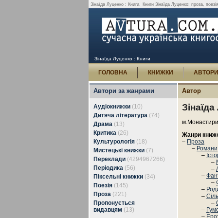
Зінаїда Луценко : Книги.
Книги Зінаїда Луценко: проза, поезія
Зінаїда Луценко : Книги
ГОЛОВНА
КНИЖКИ
АВТОР
Автори за жанрами
Автор
Зінаїда
Аудіокнижки
(10)
Дитяча література
(74)
м.Монастири
Драма
(13)
Критика
(26)
Жанри книж
Культурологія
(18)
–
Проза
–
Романи,
Мистецькі книжки
(7)
–
Іст
Переклади
(4294967266)
–
Періодика
(56)
–
–
Фан
Піксельні книжки
(34)
–
Поезія
(145)
–
Род
Проза
(221)
–
Сіл
Пропонується
–
видавцям
(13)
–
Гум
–
Еро