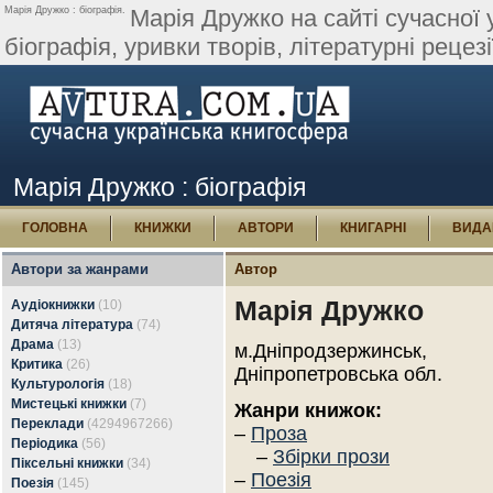
Марія Дружко : біографія.
Марія Дружко на сайті сучасної у
біографія, уривки творів, літературні рецезі
Марія Дружко : біографія
ГОЛОВНА
КНИЖКИ
АВТОРИ
КНИГАРНІ
ВИДА
Автори за жанрами
Автор
Марія Дружко
Аудіокнижки
(10)
Дитяча література
(74)
Драма
(13)
м.Дніпродзержинськ,
Критика
(26)
Дніпропетровська обл.
Культурологія
(18)
Мистецькі книжки
(7)
Жанри книжок:
Переклади
(4294967266)
–
Проза
Періодика
(56)
–
Збірки прози
Піксельні книжки
(34)
–
Поезія
Поезія
(145)