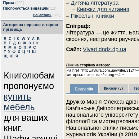
–
Дитяча література
Проза
(221)
Пропонується видавцям
(13)
–
Книжки для читання
–
Піксельні книжки
Всі автори
(336)
Автори за першою літерою
Епіграф:
прізвища
Література — це життя. Баг
скронях, нестримно рвучись
B
C
I
K
W
Y
А
Б
В
Г
Д
Є
Ж
З
І
К
Л
М
Н
О
П
Р
С
Сайт:
Vivart.dndz.dp.ua
Т
У
Ф
Х
Ц
Ч
Ш
Щ
Ю
Я
Лінк на сторінку автора:
Книголюбам
пропонуємо
Книжки
(3)
Ге
Біографія
купить
Дружко Марія Олександрівна
мебель
Кам’янське Дніпропетровськ
національного університету 
для ваших
філології та мистецтвознав
книг.
Національної спілки письмен
журналістів України (з 2019
Шафи зручні