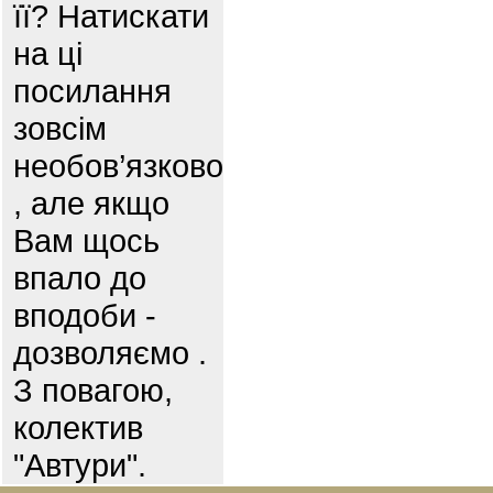
її? Натискати
на ці
посилання
зовсім
необов’язково
, але якщо
Вам щось
впало до
вподоби -
дозволяємо .
З повагою,
колектив
"Автури".