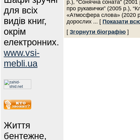
р.), “Сонячна соната” (2001 
для всіх
про рукавички” (2005 р.), “К
«Атмосфера слова» (2020 р.
видів книг,
дорослих
... [
Показати всю
окрім
[
Згорнути біографію
]
електронних.
www.vsi-
mebli.ua
Життя
бентежне,