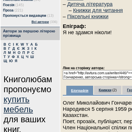
–
Дитяча література
Поезія
(145)
–
Книжки для читання
Проза
(221)
Пропонується видавцям
(13)
–
Піксельні книжки
Всі автори
(336)
Епіграф:
Автори за першою літерою
Я не здамся ніколи!
прізвища
B
C
I
K
W
Y
А
Б
В
Г
Д
Є
Ж
З
І
К
Л
М
Н
О
П
Р
С
Т
У
Ф
Х
Ц
Ч
Ш
Щ
Ю
Я
Лінк на сторінку автора:
Книголюбам
пропонуємо
Книжки
(2)
Ге
Біографія
купить
Олег Миколайович Гончаре
мебель
Народився 5 серпня 1959 ро
Казахстан.
для ваших
Поет, прозаїк, публіцист, п
книг.
Член Національної спілки п