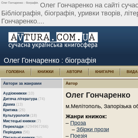
Олег Гончаренко : біографія.
Олег Гончаренко на сайті сучас
Бібліографія, біографія, уривки творів, літе
Гончаренко....
Олег Гончаренко : біографія
ГОЛОВНА
КНИЖКИ
АВТОРИ
КНИГАРНІ
ВИДА
Автори за жанрами
Автор
Олег Гончаренко
Аудіокнижки
(10)
Дитяча література
(74)
Драма
(13)
м.Мелітополь, Запорізька о
Критика
(26)
Культурологія
(18)
Жанри книжок:
Мистецькі книжки
(7)
–
Проза
Переклади
(4294967266)
–
Збірки прози
Періодика
(56)
–
Поезія
Піксельні книжки
(34)