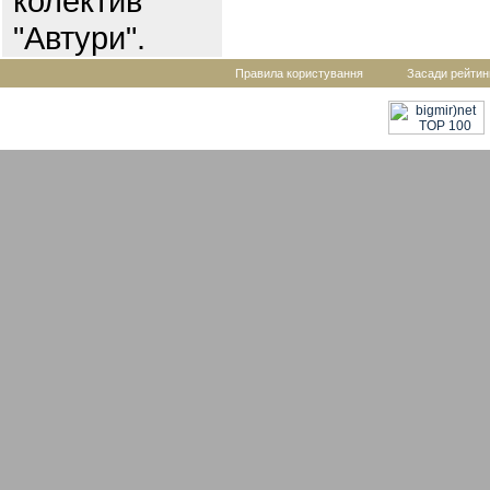
колектив
"Автури".
Правила користування
Засади рейтин