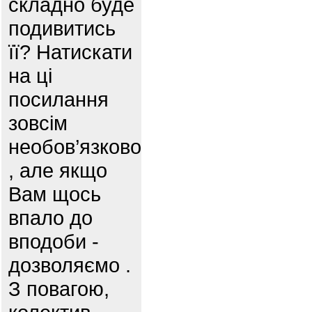
складно буде
подивитись
її? Натискати
на ці
посилання
зовсім
необов’язково
, але якщо
Вам щось
впало до
вподоби -
дозволяємо .
З повагою,