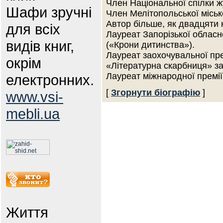
Член Національної спілки жу
Шафи зручні
Член Мелітопольської місько
Автор більше, як двадцяти к
для всіх
Лауреат Запорізької обласно
видів книг,
(«Крони дитинства»).
Лауреат заохочувальної пре
окрім
«Літературна скарбниця» за
Лауреат міжнародної премії
електронних.
[
Згорнути біографію
]
www.vsi-
mebli.ua
Життя