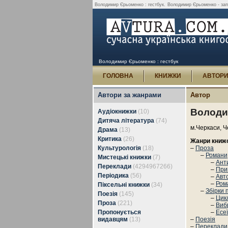
Володимир Єрьоменко : гестбук.
Володимир Єрьоменко - запит
Володимир Єрьоменко : гестбук
ГОЛОВНА
КНИЖКИ
АВТОР
Автори за жанрами
Автор
Володи
Аудіокнижки
(10)
Дитяча література
(74)
м.Черкаси, Ч
Драма
(13)
Критика
(26)
Жанри книж
Культурологія
(18)
–
Проза
–
Романи,
Мистецькі книжки
(7)
–
Ант
Переклади
(4294967266)
–
При
Періодика
(56)
–
Авт
–
Ром
Піксельні книжки
(34)
–
Збірки 
Поезія
(145)
–
Цик
Проза
(221)
–
Вибр
Пропонується
–
Есеї
видавцям
(13)
–
Поезія
–
Переклади