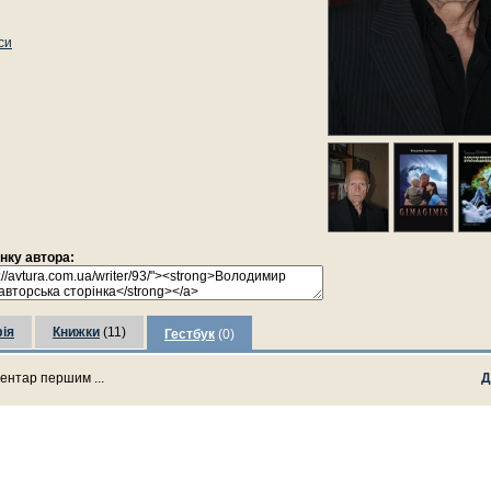
си
інку автора:
ія
Книжки
(11)
Гестбук
(0)
ентар першим ...
Д