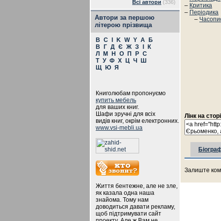
Всі автори
(336)
–
Критика
–
Періодика
Автори за першою
–
Часопи
літерою прізвища
B
C
I
K
W
Y
А
Б
В
Г
Д
Є
Ж
З
І
К
Л
М
Н
О
П
Р
С
Т
У
Ф
Х
Ц
Ч
Ш
Щ
Ю
Я
Книголюбам пропонуємо
купить мебель
для ваших книг.
Шафи зручні для всіх
Лінк на стор
видів книг, окрім електронних.
www.vsi-mebli.ua
Біограф
Залиште ком
Життя бентежне, але не зле,
як казала одна наша
знайома. Тому нам
доводиться давати рекламу,
щоб підтримувати сайт
проекту. Але ж Вам не