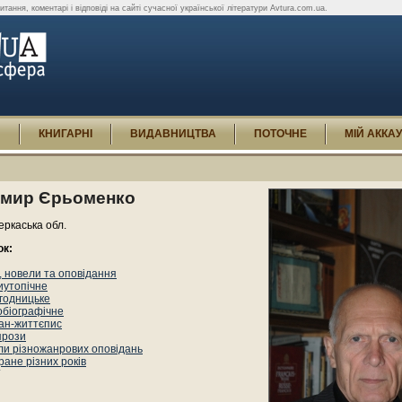
ання, коментарі і відповіді на сайті сучасної української літератури Avtura.com.ua.
И
КНИГАРНІ
ВИДАВНИЦТВА
ПОТОЧНЕ
МІЙ АККА
мир Єрьоменко
еркаська обл.
ок:
 новели та оповідання
иутопічне
годницьке
обіографічне
ан-життєпис
прози
ли різножанрових оповідань
ане різних років