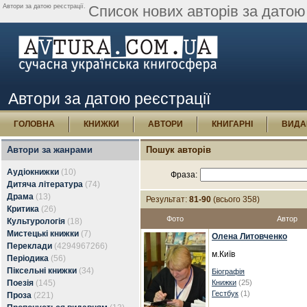
Автори за датою реєстрації.
Список нових авторів за датою 
Автори за датою реєстрації
ГОЛОВНА
КНИЖКИ
АВТОРИ
КНИГАРНІ
ВИДА
Автори за жанрами
Пошук авторів
Аудіокнижки
(10)
Фраза:
Дитяча література
(74)
Драма
(13)
Результат:
81-90
(всього 358)
Критика
(26)
Фото
Автор
Культурологія
(18)
Мистецькі книжки
(7)
Олена Литовченко
Переклади
(4294967266)
м.Київ
Періодика
(56)
Піксельні книжки
(34)
Біографія
Поезія
(145)
Книжки
(25)
Гестбук
(1)
Проза
(221)