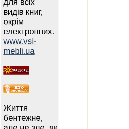
для всіх
видів книг,
окрім
електронних.
www.vsi-
mebli.ua
Життя
бентежне,
але не зле, як