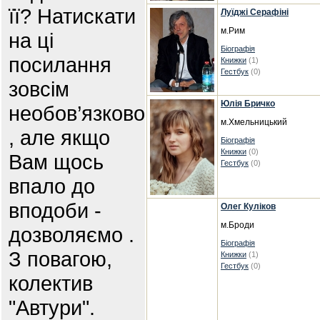
її? Натискати
Луїджі Серафіні
м.Рим
на ці
Біографія
посилання
Книжки
(1)
Гестбук
(0)
зовсім
Юлія Бричко
необов’язково
м.Хмельницький
, але якщо
Біографія
Книжки
(0)
Вам щось
Гестбук
(0)
впало до
вподоби -
Олег Куліков
м.Броди
дозволяємо .
Біографія
З повагою,
Книжки
(1)
Гестбук
(0)
колектив
"Автури".