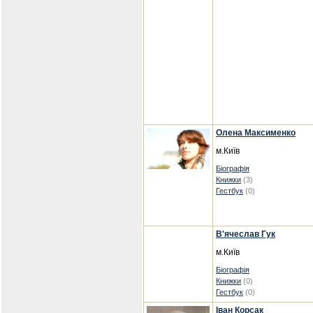
Олена Максименко
м.Київ
Біографія
Книжки
(3)
Гестбук
(0)
В'ячеслав Гук
м.Київ
Біографія
Книжки
(0)
Гестбук
(0)
Іван Корсак