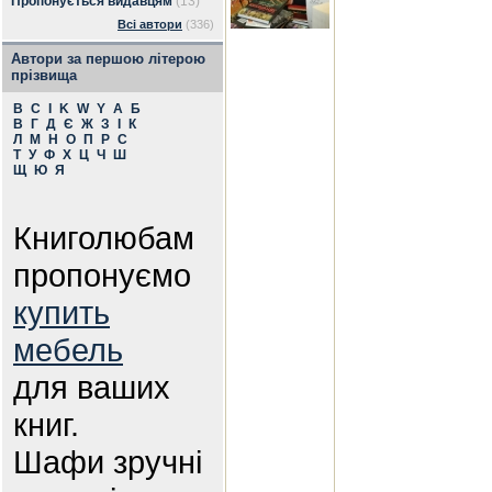
Пропонується видавцям
(13)
Всі автори
(336)
Автори за першою літерою
прізвища
B
C
I
K
W
Y
А
Б
В
Г
Д
Є
Ж
З
І
К
Л
М
Н
О
П
Р
С
Т
У
Ф
Х
Ц
Ч
Ш
Щ
Ю
Я
Книголюбам
пропонуємо
купить
мебель
для ваших
книг.
Шафи зручні