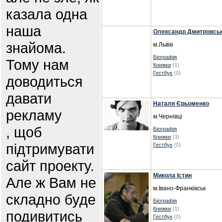
казала одна
наша
Олександр Дмитровсь
знайома.
м.Львів
Біографія
Тому нам
Книжки
(1)
Гестбук
(0)
доводиться
давати
Наталя Єрьоменко
рекламу
м.Чернівці
, щоб
Біографія
Книжки
(3)
підтримувати
Гестбук
(0)
сайт проекту.
Микола Істин
Але ж Вам не
м.Івано-Франківськ
складно буде
Біографія
Книжки
(1)
подивитись
Гестбук
(0)