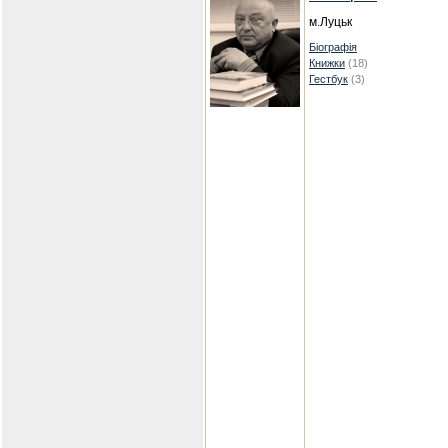
м.Луцьк
Біографія
Книжки
(18)
Гестбук
(3)