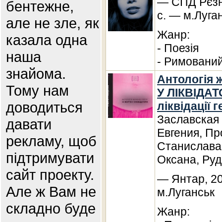
— СПД Рєзнн
бентежне,
с. — м.Луга
але не зле, як
Жанр:
казала одна
- Поезія
наша
- Римований
знайома.
Антологія ж
Тому нам
У ЛІКВІДАТО
доводиться
ліквідації
Заславская
давати
Евгения, П
рекламу, щоб
Станислава,
підтримувати
Оксана, Руд
сайт проекту.
— Янтар, 20
Але ж Вам не
м.Луганськ
складно буде
Жанр: