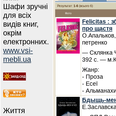
Шафи зручні
Результат:
1-6
(всього 6)
для всіх
Фото
Felicitas : 
видів книг,
про щастя
окрім
О.Апальков,
електронних.
петренко
www.vsi-
— Склянка Ч
mebli.ua
392 с. — м.
Жанр:
- Проза
- Есеї
- Альманах
Бдыщь-мен 
Е.Заславск
Життя