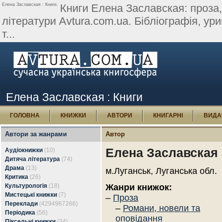
Елена Заславская : Книги.
Книги Елена Заславская: проза, 
літератури Avtura.com.ua. Бібліографія, урив
т...
Елена Заславская : Книги
ГОЛОВНА
КНИЖКИ
АВТОРИ
КНИГАРНІ
ВИДА
Автори за жанрами
Автор
Елена Заславская
Аудіокнижки
(10)
Дитяча література
(74)
Драма
(13)
м.Луганськ, Луганська обл.
Критика
(26)
Культурологія
(18)
Жанри книжок:
Мистецькі книжки
(7)
–
Проза
Переклади
(4294967266)
–
Романи, новели та
Періодика
(56)
оповідання
Піксельні книжки
(34)