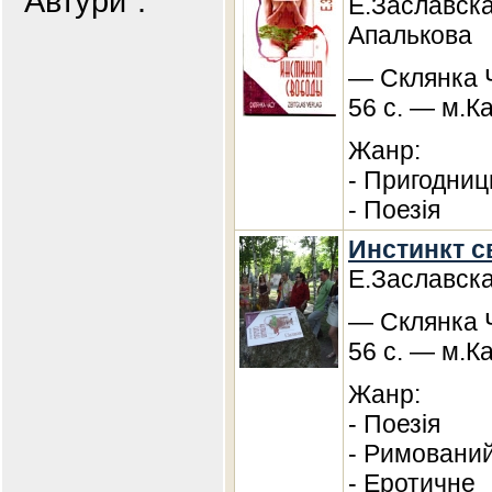
"Автури".
Е.Заславска
Апалькова
— Склянка Ч
56 с. — м.Ка
Жанр:
- Пригодниц
- Поезія
Инстинкт с
Е.Заславск
— Склянка Ч
56 с. — м.Ка
Жанр:
- Поезія
- Римований
- Еротичне