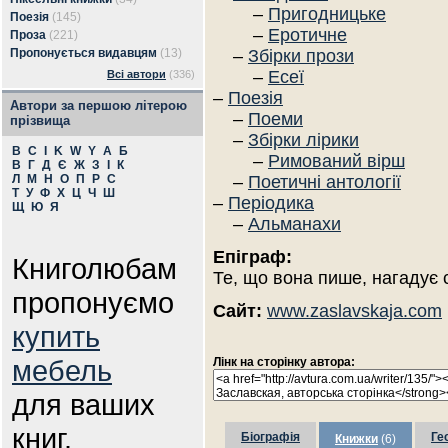
–
Пригодницьке
Поезія
(145)
–
Еротичне
Проза
(221)
Пропонується видавцям
(13)
–
Збірки прози
–
Есеї
Всі автори
(336)
–
Поезія
Автори за першою літерою
–
Поеми
прізвища
–
Збірки лірики
B
C
I
K
W
Y
А
Б
–
Римований вірш
В
Г
Д
Є
Ж
З
І
К
Л
М
Н
О
П
Р
С
–
Поетичні антології
Т
У
Ф
Х
Ц
Ч
Ш
–
Періодика
Щ
Ю
Я
–
Альманахи
Епіграф:
Книголюбам
Те, що вона пише, нагадує 
пропонуємо
Сайт:
www.zaslavskaja.com
купить
мебель
Лінк на сторінку автора:
для ваших
книг.
Біографія
Ге
Книжки
(6)