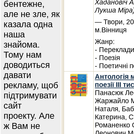
Хадановіч А
бентежне,
Лукша Міра
але не зле, як
— Твори, 20
казала одна
м.Вінниця
наша
Жанр:
знайома.
- Переклади
Тому нам
- Поезія
доводиться
- Поетичні 
давати
Антологія 
рекламу, щоб
поезії III т
Панасюк Лес
підтримувати
Жаржайло М
сайт
Наталя, Баб
проекту. Але
Катерина, С
ж Вам не
Романенко 
Леонович Ми