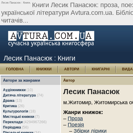
Лесик Панасюк : Книги.
Книги Лесик Панасюк: проза, поез
української літератури Avtura.com.ua. Бібліо
читачів...
Лесик Панасюк : Книги
ГОЛОВНА
КНИЖКИ
АВТОРИ
КНИГАРНІ
ВИДА
Автори за жанрами
Автор
Лесик Панасюк
Аудіокнижки
(10)
Дитяча література
(74)
Драма
(13)
м.Житомир, Житомирська о
Критика
(26)
Культурологія
(18)
Жанри книжок:
Мистецькі книжки
(7)
–
Проза
Переклади
(4294967266)
–
Поезія
Періодика
(56)
–
Збірки лірики
Піксельні книжки
(34)