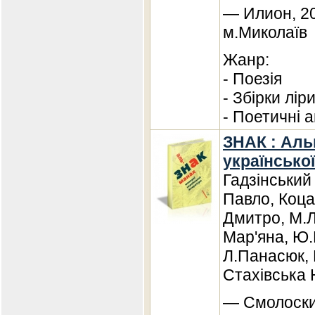
— Илион, 20
м.Миколаїв
Жанр:
- Поезія
- Збірки лір
- Поетичні а
ЗНАК : Аль
української
Гадзінський
Павло, Коца
Дмитро, М.Л
Мар'яна, Ю.
Л.Панасюк,
Стахівська 
— Смолоскип