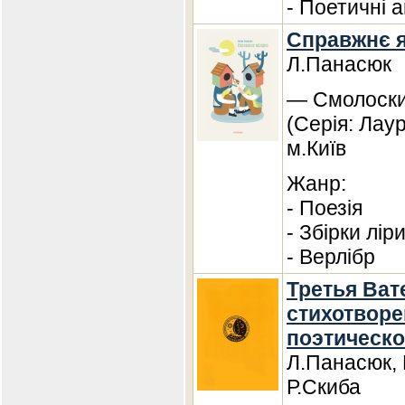
- Поетичні а
Справжнє я
Л.Панасюк
— Смолоскип
(Серія: Лау
м.Київ
Жанр:
- Поезія
- Збірки лір
- Верлібр
Третья Ват
стихотвор
поэтическо
Л.Панасюк, 
Р.Скиба