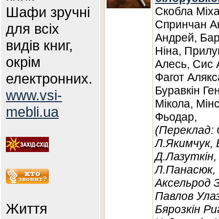
Шафи зручні
Скобла Міха
Спринчан Ак
для всіх
Андрей, Бар
видів книг,
Ніна, Прилу
окрім
Алесь, Сис 
електронних.
Фагот Алякс
Буравкін Ге
www.vsi-
Мікола, Мін
mebli.ua
Фьодар,
(Переклад: 
Л.Якимчук, 
Д.Лазуткін, 
Л.Панасюк,
Аксельрод З
Павлов Улаз
Життя
Бярозкін Ри