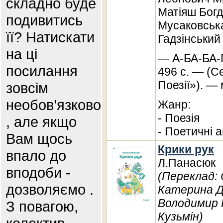
складно буде
Матіяш Богд
подивитись
Мусаковська
її? Натискати
Гадзінський
на ці
— А-БА-БА-
посилання
496 с. — (Се
Поезії»). — 
зовсім
необов’язково
Жанр:
- Поезія
, але якщо
- Поетичні а
Вам щось
Крики рук
впало до
Л.Панасюк
вподоби -
(Переклад: 
дозволяємо .
Катерина Де
Володимир 
З повагою,
Кузьмін)