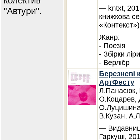
колектив
— kntxt, 201
"Автури".
книжкова се
«Контекст»)
Жанр:
- Поезія
- Збірки лір
- Верлібр
Березневі к
АртФесту
Л.Панасюк, 
О.Коцарев, 
О.Луцишина,
В.Кузан, А.
— Видавниц
Гаркуші, 20