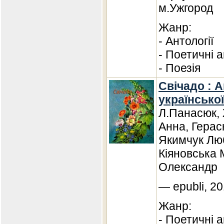
м.Ужгород
Жанр:
- Антології
- Поетичні а
- Поезія
Свічадо : А
української
Л.Панасюк, 
Анна, Гераск
Якимчук Лю
Кіяновська 
Олександр
— epubli, 20
Жанр:
- Поетичні а