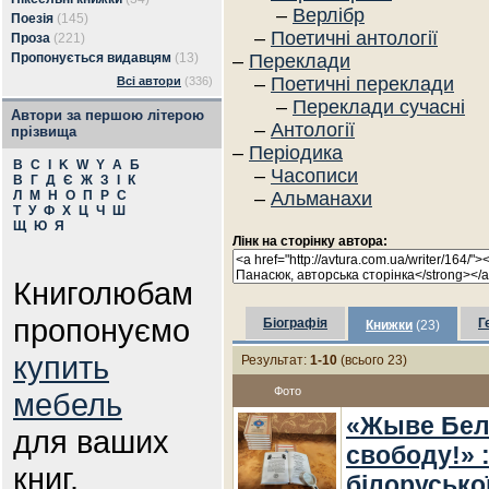
–
Верлібр
Поезія
(145)
–
Поетичні антології
Проза
(221)
Пропонується видавцям
(13)
–
Переклади
–
Поетичні переклади
Всі автори
(336)
–
Переклади сучасні
Автори за першою літерою
–
Антології
прізвища
–
Періодика
B
C
I
K
W
Y
А
Б
–
Часописи
В
Г
Д
Є
Ж
З
І
К
Л
М
Н
О
П
Р
С
–
Альманахи
Т
У
Ф
Х
Ц
Ч
Ш
Щ
Ю
Я
Лінк на сторінку автора:
Книголюбам
пропонуємо
Біографія
Г
Книжки
(23)
купить
Результат:
1-10
(всього 23)
Фото
мебель
«Жыве Бела
для ваших
свободу!» 
книг.
білоруської