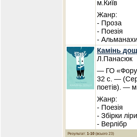
м.Київ
Жанр:
- Проза
- Поезія
- Альманах
Камінь до
Л.Панасюк
— ГО «Фору
32 с. — (Се
поетів). — м
Жанр:
- Поезія
- Збірки лір
- Верлібр
Результат:
1-10
(всього 23)