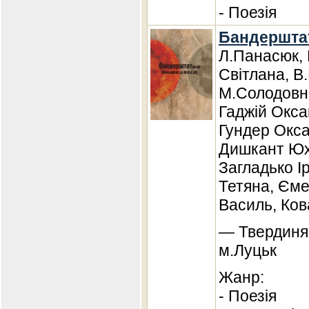
- Поезія
Бандерштат
Л.Панасюк, 
Світлана, В
М.Солодовн
Гаджій Окса
Гундер Окса
Дишкант Юх
Загладько І
Тетяна, Єме
Василь, Ков
— Твердиня,
м.Луцьк
Жанр:
- Поезія